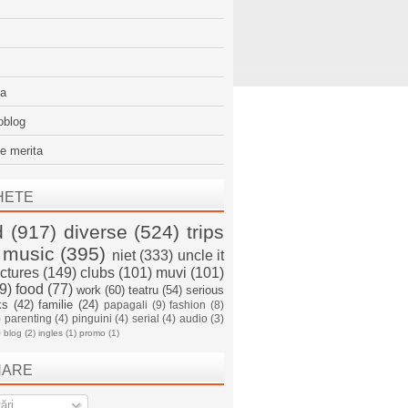
sa
oblog
e merita
HETE
d
(917)
diverse
(524)
trips
music
(395)
niet
(333)
uncle it
ictures
(149)
clubs
(101)
muvi
(101)
9)
food
(77)
work
(60)
teatru
(54)
serious
ks
(42)
familie
(24)
papagali
(9)
fashion
(8)
)
parenting
(4)
pinguini
(4)
serial
(4)
audio
(3)
)
blog
(2)
ingles
(1)
promo
(1)
NARE
ări