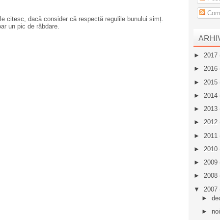
Come
e citesc, dacă consider că respectă regulile bunului simț.
oar un pic de răbdare.
ARHI
►
2017
►
2016
►
2015
►
2014
►
2013
►
2012
►
2011
►
2010
►
2009
►
2008
▼
2007
►
de
►
no