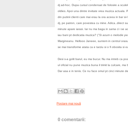
dj ad-hoc. Dupa cursul condensat de folosire a sculel
oldies. Apoi una dintre invitate vrea muzica actual
din putinii clienti care mai erau la ora aceea in bar s
dj, pe patron, care povestea cu mine. Adica..direct su
minute apare iarasi. Iar nu ma baga in
sama
ci i se a
iau bani pt dedicatia muzica? (
"Si acum o melodie pent
Margineanu. Hellooo Janeee, suntem in centrul oras
se mai transforme atata ca e tarziu si o fi obosita si
Desi s-a golit barul, eu ma bucur. Nu ma intreb ca p
ul oficial nu pune muzica buna il trimit la culcare, ma
Dar asa e in tenis. Ce nu face omul pt cinci minute de 
Postare mai nouă
0 comentarii: