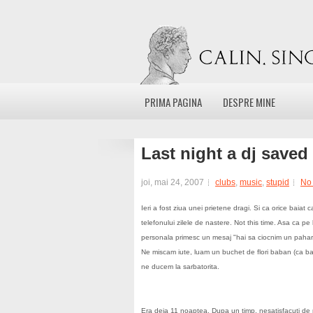
PRIMA PAGINA
DESPRE MINE
Last night a dj saved 
joi, mai 24, 2007
clubs
,
music
,
stupid
No
Ieri a fost ziua unei prietene dragi. Si ca orice baiat
telefonului zilele de nastere. Not this time. Asa ca
personala primesc un mesaj "hai sa ciocnim un pahar. t
Ne miscam iute, luam un buchet de flori baban (ca ban
ne ducem la sarbatorita.
Era deja 11 noaptea. Dupa un timp, nesatisfacuti de m