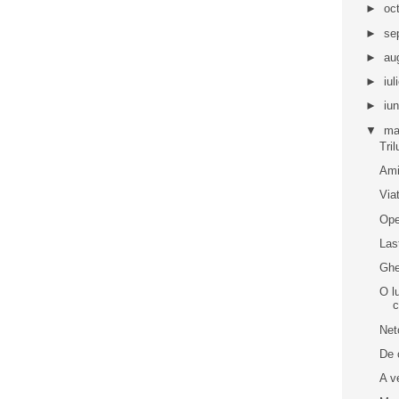
►
oc
►
se
►
au
►
iul
►
iu
▼
ma
Tril
Ami
Via
Ope
Las
Ghe
O l
c
Net
De 
A v