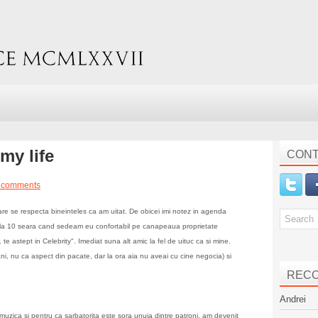
my life
CONT
 comments
 care se respecta bineinteles ca am uitat. De obicei imi notez in agenda
 pe la 10 seara cand sedeam eu confortabil pe canapeaua proprietate
e astept in Celebrity". Imediat suna alt amic la fel de uituc ca si mine.
i, nu ca aspect din pacate, dar la ora aia nu aveai cu cine negocia) si
REC
Andrei
uzica si pentru ca sarbatorita este sora unuia dintre patroni, am devenit