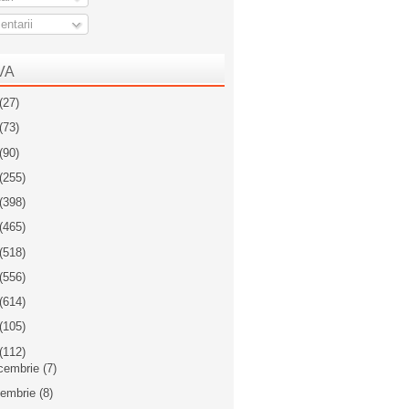
ntarii
VA
(27)
(73)
(90)
(255)
(398)
(465)
(518)
(556)
(614)
(105)
(112)
cembrie
(7)
iembrie
(8)