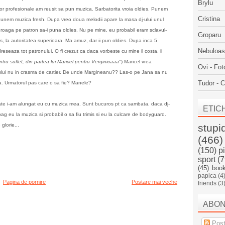
Brylu
or profesionale am reusit sa pun muzica. Sarbatorita vroia oldies. Punem
Cristina
a. Punem muzica fresh. Dupa vreo doua melodii apare
la masa dj-ului
unul
i-l roaga pe patron sa-i puna oldies. Nu pe mine, eu probabil eram sclavul-
Groparu
s, la autoritatea superioara. Ma amuz, dar ii pun oldies. Dupa inca 5
Nebuloa
dreseaza tot patronului. O fi crezut ca daca vorbeste cu mine il costa, ii
ru suflet, din partea lui Maricel pentru Verginicaaa"
) Maricel vrea
Ovi - Fot
ului nu in crasma de cartier. De unde Margineanu?? Las-o pe Jana sa nu
Tudor - C
 ea. Urmatorul pas care o sa fie? Manele?
oate i-am alungat eu cu muzica mea. Sunt bucuros pt ca sambata, daca dj-
ETIC
 bag eu la muzica si probabil o sa fiu trimis si eu la culcare de bodyguard.
glorie...
stupi
(466)
(150)
p
sport
(7
(45)
boo
papica
(4
Pagina de pornire
Postare mai veche
friends
(3
ABO
Post