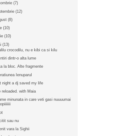
tombrie
(7)
ptembrie
(12)
gust
(8)
ie
(10)
nie
(10)
i
(13)
ulilu crocodilu, nu e kibi ca si kilu
ntiri dintr-o alta lume
ta la bloc. Alte fragmente
ratiunea Ienuparul
t night a dj saved my life
 reloaded. with Maia
ume minunata in care veti gasi nuuuumai
opiiiiiii
ot
citit sau nu
enit vara la Sighii