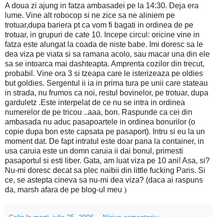
A doua zi ajung in fatza ambasadei pe la 14:30. Deja era
lume. Vine alt robocop si ne zice sa ne aliniem pe
trotuar,dupa bariera pt ca vom fi bagati in ordinea de pe
trotuar, in grupuri de cate 10. Incepe circul: oricine vine in
fatza este alungat la coada de niste babe. Imi doresc sa le
dea viza pe viata si sa ramana acolo, sau macar una din ele
sa se intoarca mai dashteapta. Amprenta cozilor din trecut,
probabil. Vine ora 3 si tzeapa care le isterizeaza pe oldies
but goldies. Sergentul ii ia in prima tura pe unii care stateau
in strada, nu frumos ca noi, restul bovinelor, pe trotuar, dupa
garduletz .Este interpelat de ce nu se intra in ordinea
numerelor de pe tricou ..aaa, bon. Raspunde ca cei din
ambasada nu aduc pasapoartele in ordinea bonurilor (o
copie dupa bon este capsata pe pasaport). Intru si eu la un
moment dat. De fapt intratul este doar pana la container, in
usa caruia este un domn caruia ii dai bonul, primesti
pasaportul si esti liber. Gata, am luat viza pe 10 ani! Asa, si?
Nu-mi doresc decat sa plec naibii din little fucking Paris. Si
ce, se astepta cineva sa nu-mi dea viza?
(daca ai raspuns
da, marsh afara de pe blog-ul meu
)
Calin
la
marți, iulie 25, 2006
Niciun comentariu: