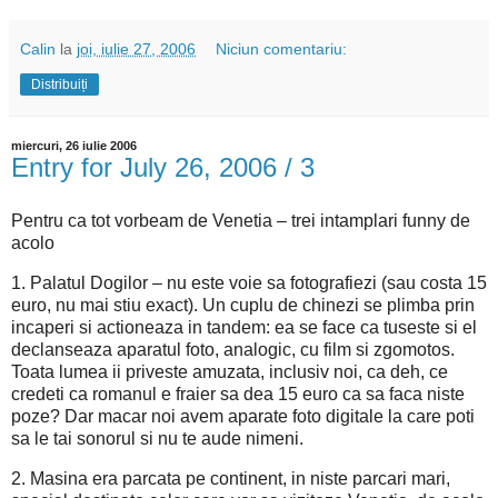
Calin
la
joi, iulie 27, 2006
Niciun comentariu:
Distribuiți
miercuri, 26 iulie 2006
Entry for July 26, 2006 / 3
Pentru ca tot vorbeam de Venetia – trei intamplari funny de
acolo
1. Palatul Dogilor – nu este voie sa fotografiezi (sau costa 15
euro, nu mai stiu exact). Un cuplu de chinezi se plimba prin
incaperi si actioneaza in tandem: ea se face ca tuseste si el
declanseaza aparatul foto, analogic, cu film si zgomotos.
Toata lumea ii priveste amuzata, inclusiv noi, ca deh, ce
credeti ca romanul e fraier sa dea 15 euro ca sa faca niste
poze? Dar macar noi avem aparate foto digitale la care poti
sa le tai sonorul si nu te aude nimeni.
2. Masina era parcata pe continent, in niste parcari mari,