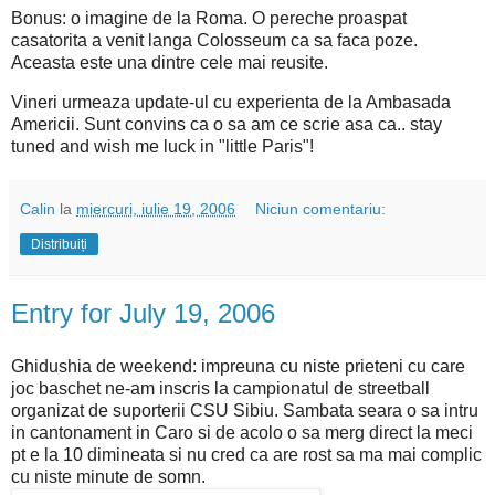
Bonus: o imagine de la Roma. O pereche proaspat
casatorita a venit langa Colosseum ca sa faca poze.
Aceasta este una dintre cele mai reusite.
Vineri urmeaza update-ul cu experienta de la Ambasada
Americii. Sunt convins ca o sa am ce scrie asa ca.. stay
tuned and wish me luck in "little Paris"!
Calin
la
miercuri, iulie 19, 2006
Niciun comentariu:
Distribuiți
Entry for July 19, 2006
Ghidushia de weekend: impreuna cu niste prieteni cu care
joc baschet ne-am inscris la campionatul de streetball
organizat de suporterii CSU Sibiu. Sambata seara o sa intru
in cantonament in Caro si de acolo o sa merg direct la meci
pt e la 10 dimineata si nu cred ca are rost sa ma mai complic
cu niste minute de somn.