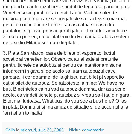
special destinate celor care vor sa viziteze Venetia, de acolo
mergand cu autobuzul peste podul de legatura, pana in gara
Venetiei si singurul loc accesibil auto. Vad un sofer de
masina platforma care se pregateste sa tracteze o masina:
gelat, cu ochelarii pe frunte, camasa alba scoasa din
pantaloni si plovar prins in jurul gatului. Imi aduc aminte ce
zicea un prieten, ca toti italienii din Romania arata ca soferii
de taxi din Milano si ii dau dreptate.
3. Piata San Marco, casa de bilete pt vaporetto, taxiul
acvatic al venetienilor. Observ ca au afisate si preturile
pentru tichete de autobuz si pentru ca intentionam sa ne
intoarcem in gara si de acolo sa luam autobuzul catre
parcare, ii cer doamnei de la ghiseu atat bilet pt vaporetto
cat si bilet de autobuz. Se ratzoieste la mine: We have no
bus. Bineinteles ca nu vad autobuz doamna, dar asa scrie
acolo, ca vindeti tichete pt autobuz si vreau sa-l iau din gara.
E tot mai furioasa: What bus, do you see a bus here? O las
in plata Domnului si ma amuz de situatie si de accentul a la
“an italian to malta”
Calin
la
miercuri, iulie 26, 2006
Niciun comentariu: