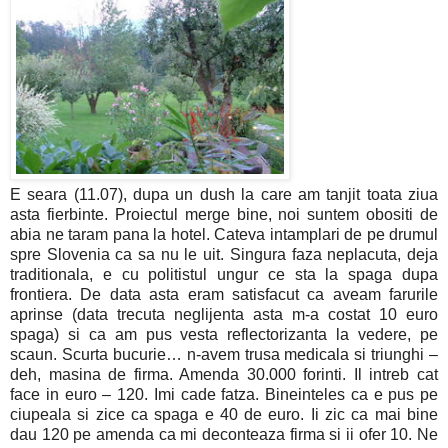
E seara (11.07), dupa un dush la care am tanjit toata ziua
asta fierbinte. Proiectul merge bine, noi suntem obositi de
abia ne taram pana la hotel. Cateva intamplari de pe drumul
spre Slovenia ca sa nu le uit. Singura faza neplacuta, deja
traditionala, e cu politistul ungur ce sta la spaga dupa
frontiera. De data asta eram satisfacut ca aveam farurile
aprinse (data trecuta neglijenta asta m-a costat 10 euro
spaga) si ca am pus vesta reflectorizanta la vedere, pe
scaun. Scurta bucurie… n-avem trusa medicala si triunghi –
deh, masina de firma. Amenda 30.000 forinti. Il intreb cat
face in euro – 120. Imi cade fatza. Bineinteles ca e pus pe
ciupeala si zice ca spaga e 40 de euro. Ii zic ca mai bine
dau 120 pe amenda ca mi deconteaza firma si ii ofer 10. Ne