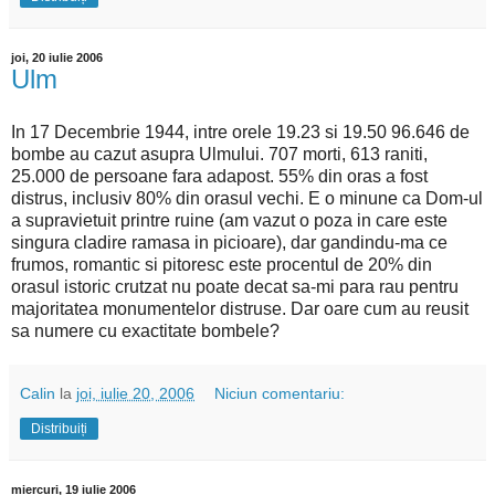
joi, 20 iulie 2006
Ulm
In 17 Decembrie 1944, intre orele 19.23 si 19.50 96.646 de
bombe au cazut asupra Ulmului. 707 morti, 613 raniti,
25.000 de persoane fara adapost. 55% din oras a fost
distrus, inclusiv 80% din orasul vechi. E o minune ca Dom-ul
a supravietuit printre ruine (am vazut o poza in care este
singura cladire ramasa in picioare), dar gandindu-ma ce
frumos, romantic si pitoresc este procentul de 20% din
orasul istoric crutzat nu poate decat sa-mi para rau pentru
majoritatea monumentelor distruse. Dar oare cum au reusit
sa numere cu exactitate bombele?
Calin
la
joi, iulie 20, 2006
Niciun comentariu:
Distribuiți
miercuri, 19 iulie 2006