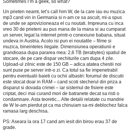
Sometimes I’m a geek, so what?
Un prieten neamt, let’s call him W, de la care iau eu muzica
mp3 cand vin in Germania si n-am ce sa ascult, mi-a spus
de unde se aprovizioneaza el cu noutati. Impreuna cu inca
vreo 30 de prieteni au pus mana de la mana si au cumparat
un server, legat la internet printr-o conexiune babana, situat
undeva in Austria. Acolo isi pun ei noutatile – filme si
muzica, bineinteles ilegale. Dimensiunea operatiunii e
grandioasa dupa pararea mea: 2,6 TB (terabytes) spatiul de
stocare, de pe care dispar vechiturile cam dupa 4 zile.
Upload-ul zilnic este de 150 GB – adica atatea chestii noi
sunt puse pe server intr-o zi. Ca totul sa fie impenetrabil
pentru eventualii baieti cu ochii albastri: forumul de discutii
este stocat doar in RAM – cand scoti stecherul din priza a
disparut si dovada crimei – iar sistemul de fisiere este
criptat, deci mai curand mori de batranete decat sa risti o
condamnare.
Asta teoretic... Alte detalii relatate cu mandrie
de W le-am pierdut pt ca ma chinuiam sa-mi deblochez falca
ramasa larg deschisa.
PS: Aseara la ora 17 cand am iesit din birou erau 37 de
grade.