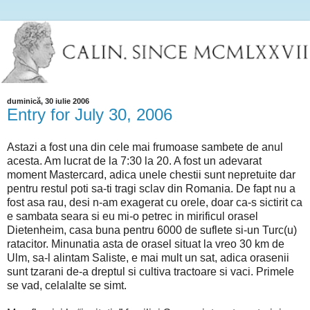
duminică, 30 iulie 2006
Entry for July 30, 2006
Astazi a fost una din cele mai frumoase sambete de anul
acesta. Am lucrat de la 7:30 la 20. A fost un adevarat
moment Mastercard, adica unele chestii sunt nepretuite dar
pentru restul poti sa-ti tragi sclav din Romania. De fapt nu a
fost asa rau, desi n-am exagerat cu orele, doar ca-s sictirit ca
e sambata seara si eu mi-o petrec in mirificul orasel
Dietenheim, casa buna pentru 6000 de suflete si-un Turc(u)
ratacitor. Minunatia asta de orasel situat la vreo 30 km de
Ulm, sa-l alintam Saliste, e mai mult un sat, adica orasenii
sunt tzarani de-a dreptul si cultiva tractoare si vaci. Primele
se vad, celalalte se simt.