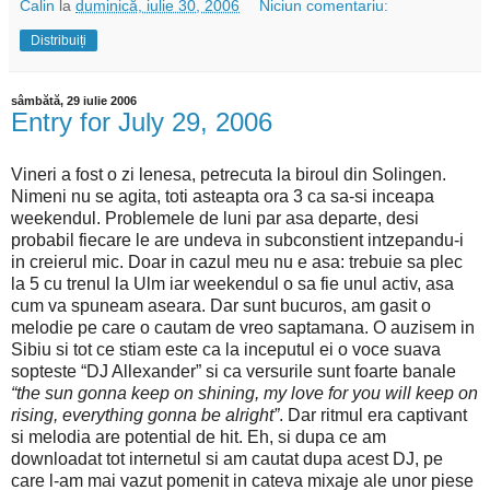
Calin
la
duminică, iulie 30, 2006
Niciun comentariu:
Distribuiți
sâmbătă, 29 iulie 2006
Entry for July 29, 2006
Vineri a fost o zi lenesa, petrecuta la biroul din Solingen.
Nimeni nu se agita, toti asteapta ora 3 ca sa-si inceapa
weekendul. Problemele de luni par asa departe, desi
probabil fiecare le are undeva in subconstient intzepandu-i
in creierul mic. Doar in cazul meu nu e asa: trebuie sa plec
la 5 cu trenul la Ulm iar weekendul o sa fie unul activ, asa
cum va spuneam aseara. Dar sunt bucuros, am gasit o
melodie pe care o cautam de vreo saptamana. O auzisem in
Sibiu si tot ce stiam este ca la inceputul ei o voce suava
sopteste “DJ Allexander” si ca versurile sunt foarte banale
“the sun gonna keep on shining, my love for you will keep on
rising, everything gonna be alright”
. Dar ritmul era captivant
si melodia are potential de hit. Eh, si dupa ce am
downloadat tot internetul si am cautat dupa acest DJ, pe
care l-am mai vazut pomenit in cateva mixaje ale unor piese