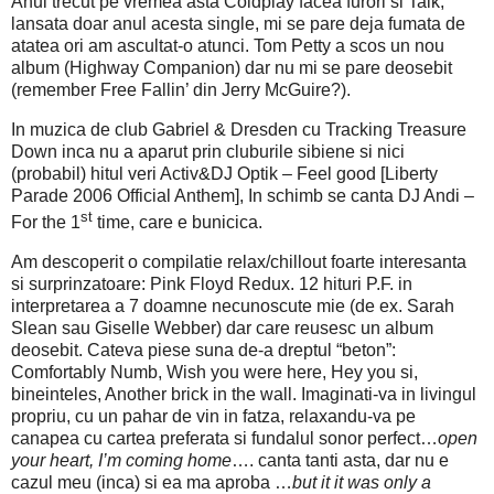
Anul trecut pe vremea asta Coldplay facea furori si Talk,
lansata doar anul acesta single, mi se pare deja fumata de
atatea ori am ascultat-o atunci. Tom Petty a scos un nou
album (Highway Companion) dar nu mi se pare deosebit
(remember Free Fallin’ din Jerry McGuire?).
In muzica de club Gabriel & Dresden cu Tracking Treasure
Down inca nu a aparut prin cluburile sibiene si nici
(probabil) hitul veri Activ&DJ Optik – Feel good [Liberty
Parade 2006 Official Anthem], In schimb se canta DJ Andi –
st
For the 1
time, care e bunicica.
Am descoperit o compilatie relax/chillout foarte interesanta
si surprinzatoare: Pink Floyd Redux. 12 hituri P.F. in
interpretarea a 7 doamne necunoscute mie (de ex. Sarah
Slean sau Giselle Webber) dar care reusesc un album
deosebit. Cateva piese suna de-a dreptul “beton”:
Comfortably Numb, Wish you were here, Hey you si,
bineinteles, Another brick in the wall. Imaginati-va in livingul
propriu, cu un pahar de vin in fatza, relaxandu-va pe
canapea cu cartea preferata si fundalul sonor perfect…
open
your heart, I’m coming home
…. canta tanti asta, dar nu e
cazul meu (inca) si ea ma aproba …
but it it was only a