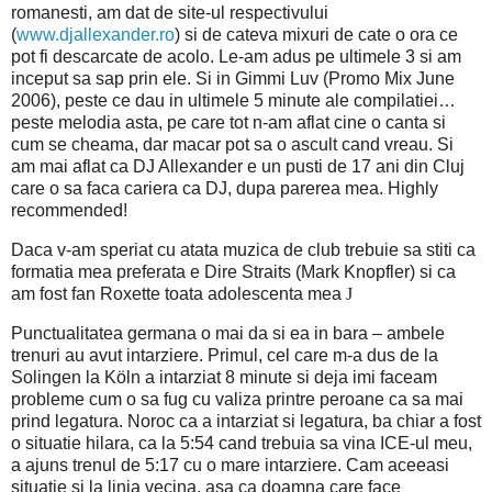
romanesti, am dat de site-ul respectivului
(
www.djallexander.ro
) si de cateva mixuri de cate o ora ce
pot fi descarcate de acolo. Le-am adus pe ultimele 3 si am
inceput sa sap prin ele. Si in Gimmi Luv (Promo Mix June
2006), peste ce dau in ultimele 5 minute ale compilatiei…
peste melodia asta, pe care tot n-am aflat cine o canta si
cum se cheama, dar macar pot sa o ascult cand vreau. Si
am mai aflat ca DJ Allexander e un pusti de 17 ani din Cluj
care o sa faca cariera ca DJ, dupa parerea mea. Highly
recommended!
Daca v-am speriat cu atata muzica de club trebuie sa stiti ca
formatia mea preferata e Dire Straits (Mark Knopfler) si ca
am fost fan Roxette toata adolescenta mea
J
Punctualitatea germana o mai da si ea in bara – ambele
trenuri au avut intarziere.
Primul, cel care m-a dus de la
Solingen la Köln a intarziat 8 minute si deja imi faceam
probleme cum o sa fug cu valiza printre peroane ca sa mai
prind legatura. Noroc ca a intarziat si legatura, ba chiar a fost
o situatie hilara, ca la 5:54 cand trebuia sa vina ICE-ul meu,
a ajuns trenul de 5:17 cu o mare intarziere. Cam aceeasi
situatie si la linia vecina, asa ca doamna care face