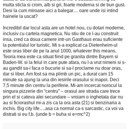
multa sticla si crom, alb si gri, foarte moderna si de bun gust.
Desi la cum miroase aici a balegar… oare unde isi intind
hainele la uscat?
Incredibil dar locul asta are un hotel nou, cu dotari moderne,
inclusiv cu cartela magnetica. Nu stiu de ce l-au construit
insa, cred ca doua camere intr-un Gasthaus erau suficiente
la potentialul lor turistic. Mi s-a explicat ca Dietenheim-ul
este oras liber de pe la anul 1000, whatever this means.
Teoria mea este ca situat fiind pe granita dintre Bayern si
Baden-W. si la felul in care pute afara, nu l-a vrut nimeni si s-
au gandit sa-i faca o bucurie si sa-l proclame nu doar oras,
dar si liber. Am fost sa ma plimb un pic, a durat cam 15
minute sa ajung la una din iesirile orasului si inapoi. Deci
7,5 minute din centru la periferie. Mi-am incercat norocul la
singura pizzerie din “centru” – orasul are strada care trece
prin el si cateva alei secundare – vroiam o inghetata dar nu
au si ficiorashul mi-a zis ca la ora asta (21) si benzinaria a
inchis. Big city life….asa ca normal ca-s sarcastic, ca voi va
distrati si eu f.b. (unde b = buha si e=mc^2)