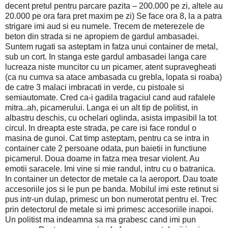
decent pretul pentru parcare pazita – 200.000 pe zi, altele au
20.000 pe ora fara pret maxim pe zi) Se face ora 8, la a patra
strigare imi aud si eu numele.
Trecem de meterezele de
beton din strada si ne apropiem de gardul ambasadei.
Suntem rugati sa asteptam in fatza unui container de metal,
sub un cort. In stanga este gardul ambasadei langa care
lucreaza niste muncitor cu un picamer, atent supravegheati
(ca nu cumva sa atace ambasada cu grebla, lopata si roaba)
de catre 3 malaci imbracati in verde, cu pistoale si
semiautomate. Cred ca-i gadila tragaciul cand aud rafalele
mitra..ah, picamerului. Langa ei un alt tip de politist, in
albastru deschis, cu ochelari oglinda, asista impasibil la tot
circul. In dreapta este strada, pe care isi face rondul o
masina de gunoi. Cat timp asteptam, pentru ca se intra in
container cate 2 persoane odata,
pun baietii in functiune
picamerul. Doua doame in fatza mea tresar violent. Au
emotii saracele. Imi vine si mie randul, intru cu o batranica.
In container un detector de metale ca la aeroport. Dau toate
accesoriile jos si le pun pe banda. Mobilul imi este retinut si
pus intr-un dulap, primesc un bon numerotat pentru el. Trec
prin detectorul de metale si imi primesc accesoriile inapoi.
Un politist ma indeamna sa ma grabesc cand imi pun