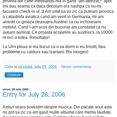
privirea din carte intrebandu-ma in gand “am aterizat?“ apoi
imi dau seama ca daca decolam era nashpa ca nu-mi
facusem check-in-ul :d Am uitat sa va zic ca puteam provoca
o catastrofa aviatica cand am venit in Germania, mi-am
amintit cu groaza deasupra Austriei ca nu inchisesem
mobilul. Cand l-am scos din buzunar am constatat ca nu
aveam semnal. Ce proasta acoperire au austriecii, la 10000
m nici o retea. Revoltator!
La Ulm ploua si ma bucur ca o sa dorm si eu linistit, fara
probleme cu caldura sau tzantarii. Bis morgen!
Calin
la
sâmbătă, iulie 29, 2006
Niciun comentariu:
Distribuiți
vineri, 28 iulie 2006
Entry for July 28, 2006
Astazi seara povestim despre muzica. Din pacate anul asta
nu pot sa zic ca am gasit multe albume care merita laudate.