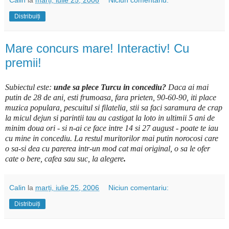
Distribuiți
Mare concurs mare! Interactiv! Cu
premii!
Subiectul este:
unde sa plece Turcu in concediu?
Daca ai mai
putin de 28 de ani, esti frumoasa, fara prieten, 90-60-90, iti place
muzica populara, pescuitul si filatelia, stii sa faci saramura de crap
la micul dejun si parintii tau au castigat la loto in ultimii 5 ani de
minim doua ori - si n-ai ce face intre 14 si 27 august - poate te iau
cu mine in concediu. La restul muritorilor mai putin norocosi care
o sa-si dea cu parerea intr-un mod cat mai original, o sa le ofer
cate o bere, cafea sau suc, la alegere
.
Calin
la
marți, iulie 25, 2006
Niciun comentariu:
Distribuiți