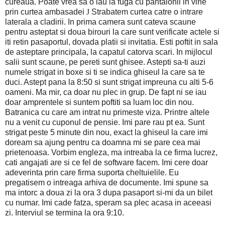
cureaua.
Poate vrea sa o iau la fuga cu pantalonii in vine
prin curtea ambasadei
J
Strabatem curtea catre o intrare
laterala a cladirii. In prima camera sunt cateva scaune
pentru asteptat si doua birouri la care sunt verificate actele si
iti retin pasaportul, dovada platii si invitatia. Esti poftit in sala
de asteptare principala, la capatul catorva scari. In mijlocul
salii sunt scaune, pe pereti sunt ghisee. Astepti sa-ti auzi
numele strigat in boxe si ti se indica ghiseul la care sa te
duci. Astept pana la 8:50 si sunt strigat impreuna cu alti 5-6
oameni. Ma mir, ca doar nu plec in grup. De fapt ni se iau
doar amprentele si suntem poftiti sa luam loc din nou.
Batranica cu care am intrat nu primeste viza. Printre altele
nu a venit cu cuponul de pensie. Imi pare rau pt ea.
Sunt
strigat peste 5 minute din nou, exact la ghiseul la care imi
doream sa ajung pentru ca doamna mi se pare cea mai
prietenoasa.
Vorbim engleza, ma intreaba la ce firma lucrez,
cati angajati are si ce fel de software facem.
Imi cere doar
adeverinta prin care firma suporta cheltuielile.
Eu
pregatisem o intreaga arhiva de documente. Imi spune sa
ma intorc a doua zi la ora 3 dupa pasaport si-mi da un bilet
cu numar.
Imi cade fatza, speram sa plec acasa in aceeasi
zi. Interviul se termina la ora 9:10.