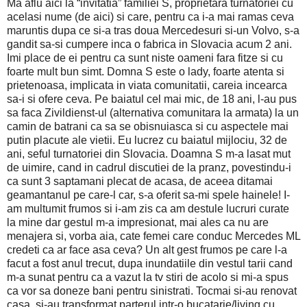
Ma aflu aici la “invitatia” familiei S, proprietara turnatoriei cu
acelasi nume (de aici) si care, pentru ca i-a mai ramas ceva
maruntis dupa ce si-a tras doua Mercedesuri si-un Volvo, s-a
gandit sa-si cumpere inca o fabrica in Slovacia acum 2 ani.
Imi place de ei pentru ca sunt niste oameni fara fitze si cu
foarte mult bun simt. Domna S este o lady, foarte atenta si
prietenoasa, implicata in viata comunitatii, careia incearca
sa-i si ofere ceva. Pe baiatul cel mai mic, de 18 ani, l-au pus
sa faca Zivildienst-ul (alternativa comunitara la armata) la un
camin de batrani ca sa se obisnuiasca si cu aspectele mai
putin placute ale vietii. Eu lucrez cu baiatul mijlociu, 32 de
ani, seful turnatoriei din Slovacia. Doamna S m-a lasat mut
de uimire, cand in cadrul discutiei de la pranz, povestindu-i
ca sunt 3 saptamani plecat de acasa, de aceea ditamai
geamantanul pe care-l car, s-a oferit sa-mi spele hainele! I-
am multumit frumos si i-am zis ca am destule lucruri curate
la mine dar gestul m-a impresionat, mai ales ca nu are
menajera si, vorba aia, cate femei care conduc Mercedes ML
credeti ca ar face asa ceva? Un alt gest frumos pe care l-a
facut a fost anul trecut, dupa inundatiile din vestul tarii cand
m-a sunat pentru ca a vazut la tv stiri de acolo si mi-a spus
ca vor sa doneze bani pentru sinistrati. Tocmai si-au renovat
casa, si-au transformat parterul intr-o bucatarie/living cu