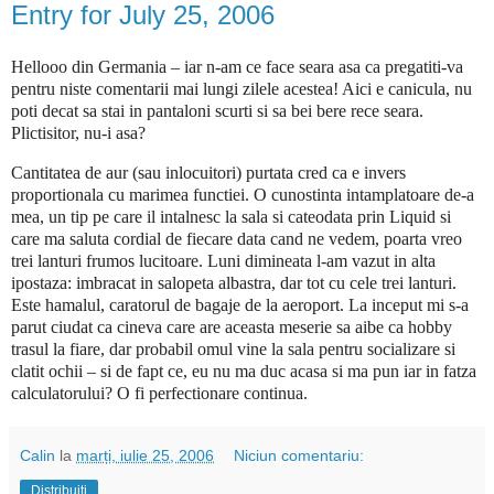
Entry for July 25, 2006
Hellooo din Germania – iar n-am ce face seara asa ca pregatiti-va
pentru niste comentarii mai lungi zilele acestea!
Aici e canicula, nu
poti decat sa stai in pantaloni scurti si sa bei bere rece seara.
Plictisitor, nu-i asa?
Cantitatea de aur (sau inlocuitori) purtata cred ca e invers
proportionala cu marimea functiei. O cunostinta intamplatoare de-a
mea, un tip pe care il intalnesc la sala si cateodata prin Liquid si
care ma saluta cordial de fiecare data cand ne vedem, poarta vreo
trei lanturi frumos lucitoare. Luni dimineata l-am vazut in alta
ipostaza: imbracat in salopeta albastra, dar tot cu cele trei lanturi.
Este hamalul, caratorul de bagaje de la aeroport. La inceput mi s-a
parut ciudat ca cineva care are aceasta meserie sa aibe ca hobby
trasul la fiare, dar probabil omul vine la sala pentru socializare si
clatit ochii – si de fapt ce, eu nu ma duc acasa si ma pun iar in fatza
calculatorului? O fi perfectionare continua.
Calin
la
marți, iulie 25, 2006
Niciun comentariu:
Distribuiți