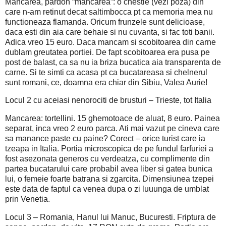
Mancarea, pardon “mancarea”: o chestie (vezi poza) din
care n-am retinut decat saltimbocca pt ca memoria mea nu
functioneaza flamanda. Oricum frunzele sunt delicioase,
daca esti din aia care behaie si nu cuvanta, si fac toti banii.
Adica vreo 15 euro. Daca mancam si scobitoarea din carne
dublam greutatea portiei. De fapt scobitoarea era pusa pe
post de balast, ca sa nu ia briza bucatica aia transparenta de
carne. Si te simti ca acasa pt ca bucatareasa si chelnerul
sunt romani, ce, doamna era chiar din Sibiu, Valea Aurie!
Locul 2 cu aceiasi nenorociti de brusturi – Trieste, tot Italia
Mancarea: tortellini. 15 ghemotoace de aluat, 8 euro. Painea
separat, inca vreo 2 euro parca. Ati mai vazut pe cineva care
sa manance paste cu paine? Corect – orice turist care ia
tzeapa in Italia. Portia microscopica de pe fundul farfuriei a
fost asezonata generos cu verdeatza, cu complimente din
partea bucatarului care probabil avea liber si gatea bunica
lui, o femeie foarte batrana si zgarcita. Dimensiunea tzepei
este data de faptul ca venea dupa o zi luuunga de umblat
prin Venetia.
Locul 3 – Romania, Hanul lui Manuc, Bucuresti. Friptura de