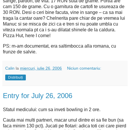
sange, pardon, de vita. 17 RON suta de grame. Portia are
cam 150 de grame. Cu o garnitura de cartofi te usureaza de
30 RON. Desi o ceri bine facuta, vine in sange – ca sa mai
traga la cantar oare? Chelnerita pare chiar de pe vremea lui
Manuc si se misca de zici ca e tren si nu poate umbla cu
viteza normala pt ca i s-au dilatat shinele de la caldura.
Pizza Hut, here I come!
PS: m-am documentat, era saltimbocca alla romana, cu
frunze de salvie.
Calin
la
miercuri, iulie 26, 2006
Niciun comentariu:
Distribuiți
Entry for July 26, 2006
Sfatul medicului: cum sa inveti bowling in 2 ore.
Cauta mai multi partneri, macar unul dintre ei sa fie bun (sa
faca minim 130 pct).
Jucati pe flotari: adica toti cei care pierd