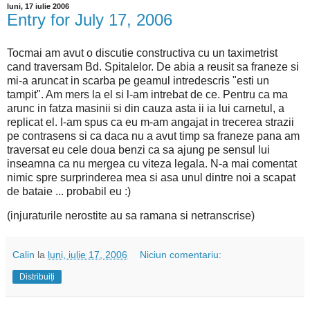
luni, 17 iulie 2006
Entry for July 17, 2006
Tocmai am avut o discutie constructiva cu un taximetrist
cand traversam Bd. Spitalelor. De abia a reusit sa franeze si
mi-a aruncat in scarba pe geamul intredescris "esti un
tampit". Am mers la el si l-am intrebat de ce. Pentru ca ma
arunc in fatza masinii si din cauza asta ii ia lui carnetul, a
replicat el. I-am spus ca eu m-am angajat in trecerea strazii
pe contrasens si ca daca nu a avut timp sa franeze pana am
traversat eu cele doua benzi ca sa ajung pe sensul lui
inseamna ca nu mergea cu viteza legala. N-a mai comentat
nimic spre surprinderea mea si asa unul dintre noi a scapat
de bataie ... probabil eu :)
(injuraturile nerostite au sa ramana si netranscrise)
Calin
la
luni, iulie 17, 2006
Niciun comentariu:
Distribuiți