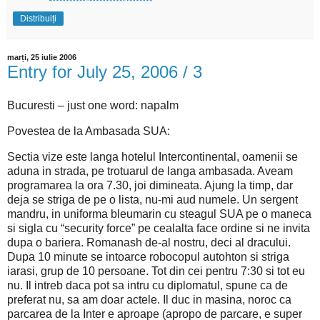
Distribuiți
marți, 25 iulie 2006
Entry for July 25, 2006 / 3
Bucuresti – just one word: napalm
Povestea de la Ambasada SUA:
Sectia vize este langa hotelul Intercontinental, oamenii se
aduna in strada, pe trotuarul de langa ambasada. Aveam
programarea la ora 7.30, joi dimineata. Ajung la timp, dar
deja se striga de pe o lista, nu-mi aud numele. Un sergent
mandru, in uniforma bleumarin cu steagul SUA pe o maneca
si sigla cu “security force” pe cealalta face ordine si ne invita
dupa o bariera. Romanash de-al nostru, deci al dracului.
Dupa 10 minute se intoarce robocopul autohton si striga
iarasi, grup de 10 persoane. Tot din cei pentru 7:30 si tot eu
nu.
Il intreb daca pot sa intru cu diplomatul, spune ca de
preferat nu, sa am doar actele.
Il duc in masina, noroc ca
parcarea de la Inter e aproape (apropo de parcare, e super