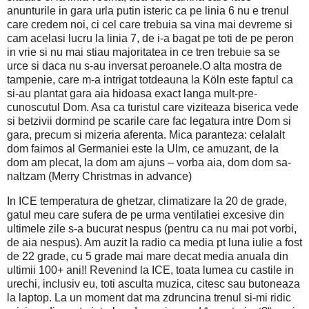
anunturile in gara urla putin isteric ca pe linia 6 nu e trenul
care credem noi, ci cel care trebuia sa vina mai devreme si
cam acelasi lucru la linia 7, de i-a bagat pe toti de pe peron
in vrie si nu mai stiau majoritatea in ce tren trebuie sa se
urce si daca nu s-au inversat peroanele.O alta mostra de
tampenie, care m-a intrigat totdeauna la Köln este faptul ca
si-au plantat gara aia hidoasa exact langa mult-pre-
cunoscutul Dom. Asa ca turistul care viziteaza biserica vede
si betzivii dormind pe scarile care fac legatura intre Dom si
gara, precum si mizeria aferenta. Mica paranteza: celalalt
dom faimos al Germaniei este la Ulm, ce amuzant, de la
dom am plecat, la dom am ajuns – vorba aia, dom dom sa-
naltzam (Merry Christmas in advance)
In ICE temperatura de ghetzar, climatizare la 20 de grade,
gatul meu care sufera de pe urma ventilatiei excesive din
ultimele zile s-a bucurat nespus (pentru ca nu mai pot vorbi,
de aia nespus). Am auzit la radio ca media pt luna iulie a fost
de 22 grade, cu 5 grade mai mare decat media anuala din
ultimii 100+ ani!! Revenind la ICE, toata lumea cu castile in
urechi, inclusiv eu, toti asculta muzica, citesc sau butoneaza
la laptop. La un moment dat ma zdruncina trenul si-mi ridic