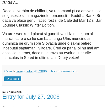
fantasy
…
Daca tot vorbim de chillout, va recomand pt ca am vazut ca
se gaseste si in magazinele romanesti – Buddha Bar 8. Si
daca va place genul faceti rost si de Café del Mar 12 si Bar
Lounge Classic Winter Edition.
Va urez weekend placut si ganditi-va si la mine, om al
muncii, care o sa fiu sambata langa Ulm, muncind si
duminica pe drum spre Slovacia unde o sa-mi petrec
inceputul saptamanii viitoare. Cred ca pana joi nu mai am
acces la internet, daca nu cumva au evoluat lucrurile
miraculos in Sered in ultimul an. Dobrý večer!
Calin
la
vineri, iulie 28, 2006
Niciun comentariu:
Distribuiți
joi, 27 iulie 2006
Entry for July 27, 2006