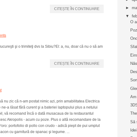
►
ma
CITEȘTE ÎN CONTINUARE
▼
fe
O a
Poz
ents
On
ureşti şi o trimiteţi dvs la Sibiu?El: a, nu, doar că nu o să am
Sfa
Ein
Năs
CITEȘTE ÎN CONTINUARE
Des
Son
Gle
t
Am 
ă nu zic că n-am postat nimic azi, prin amabilitatea Electrica
3DS
 ne-a lăsat fără curent şi a bateriei laptopului plus a netului
The
il, vă recomand încă o dată musacaua de la restaurantul
cesc Akropolis - acum cu poze. Plus o altă recomandare de la
Să 
D'oro: portofolio di pollo con crudo - adică piept de pui umplut
Idei
acon cu garnitură de spanac şi legume. ...