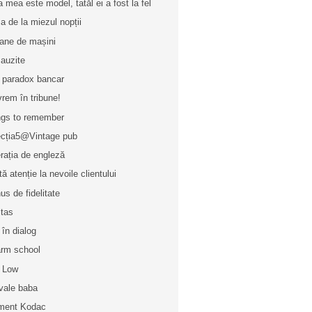
a mea este model, tatăl ei a fost la fel
a de la miezul nopții
ane de mașini
 auzite
 paradox bancar
vrem în tribune!
gs to remember
ecția5@Vintage pub
rația de engleză
tă atenție la nevoile clientului
us de fidelitate
itas
 în dialog
rm school
 Low
vale baba
ment Kodac