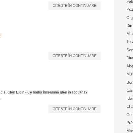
Fat
CITEȘTE ÎN CONTINUARE
Poz
Org
Din
Mic
s
Te 
Son
CITEȘTE ÎN CONTINUARE
Dir
Abe
Mul
Bon
Car
ngie, Glen Elgin - Ce naiba înseamnă glen în scoţiană?
.
Idei
Cha
CITEȘTE ÎN CONTINUARE
Get
Pră
Mo