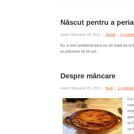
Născut pentru a peria
vineri, februarie 25, 2011
stupid
4 comm
Eu: e vreo problemă daca nu vin după ea la Buc
eu plăcerea să vă cun...
Despre mâncare
vineri, februarie 25, 2011
food
1 commen
Ca s
care
mob
gre
Izi 
cu b