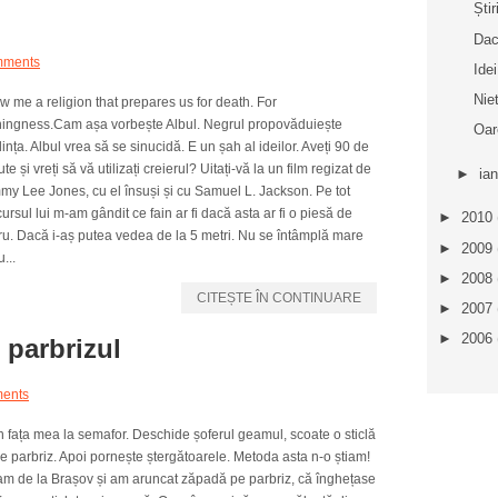
Ști
Dacă
mments
Idei
Nie
 me a religion that prepares us for death. For
hingness.Cam așa vorbește Albul. Negrul propovăduiește
Oar
ința. Albul vrea să se sinucidă. E un șah al ideilor. Aveți 90 de
te și vreți să vă utilizați creierul? Uitați-vă la un film regizat de
►
ia
my Lee Jones, cu el însuși și cu Samuel L. Jackson. Pe tot
ursul lui m-am gândit ce fain ar fi dacă asta ar fi o piesă de
►
2010
ru. Dacă i-aș putea vedea de la 5 metri. Nu se întâmplă mare
►
2009
u...
►
2008
CITEȘTE ÎN CONTINUARE
►
2007
►
2006
 parbrizul
ents
 fața mea la semafor. Deschide șoferul geamul, scoate o sticlă
 pe parbriz. Apoi pornește ștergătoarele. Metoda asta n-o știam!
m de la Brașov și am aruncat zăpadă pe parbriz, că înghețase