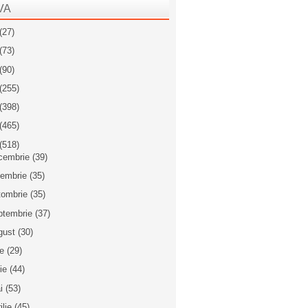
VA
(27)
(73)
(90)
(255)
(398)
(465)
(518)
cembrie
(39)
iembrie
(35)
tombrie
(35)
ptembrie
(37)
gust
(30)
ie
(29)
nie
(44)
i
(53)
ilie
(45)