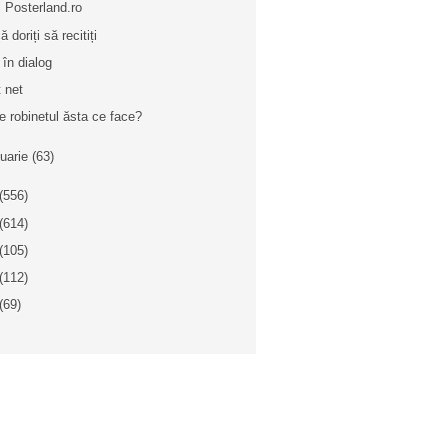
ri Posterland.ro
 doriți să recitiți
 în dialog
t net
e robinetul ăsta ce face?
nuarie
(63)
(556)
(614)
(105)
(112)
(69)