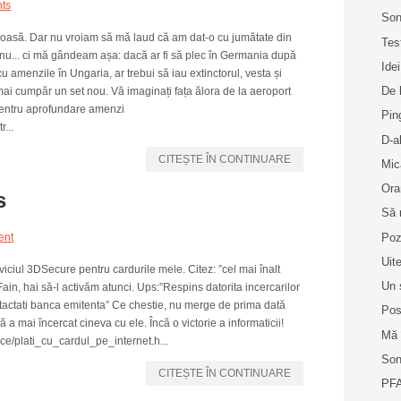
ts
Son
uloasă. Dar nu vroiam să mă laud că am dat-o cu jumătate din
Tes
nu... ci mă gândeam așa: dacă ar fi să plec în Germania după
Idei
cu amenzile în Ungaria, ar trebui să iau extinctorul, vesta și
De 
ai cumpăr un set nou. Vă imaginați fața ălora de la aeroport
Pentru aprofundare amenzi
Pin
...
D-a
CITEȘTE ÎN CONTINUARE
Mic
Ora
s
Să 
Poz
ent
Uit
iciul 3DSecure pentru cardurile mele. Citez: ”cel mai înalt
Un 
 Fain, hai să-l activăm atunci. Ups:”Respins datorita incercarilor
ntactati banca emitenta” Ce chestie, nu merge de prima dată
Pos
 a mai încercat cineva cu ele. Încă o victorie a informaticii!
Mă 
ce/plati_cu_cardul_pe_internet.h...
Son
CITEȘTE ÎN CONTINUARE
PFA