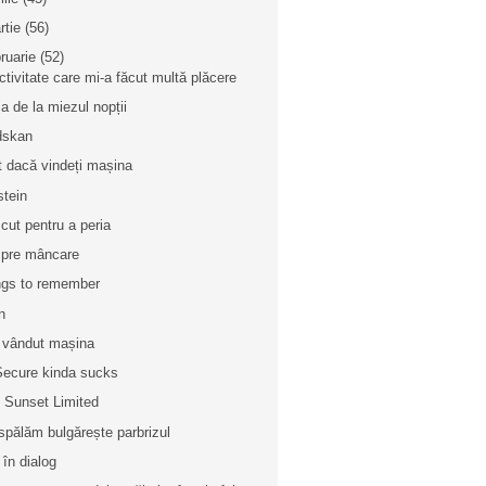
rtie
(56)
bruarie
(52)
ctivitate care mi-a făcut multă plăcere
a de la miezul nopții
dskan
t dacă vindeți mașina
stein
cut pentru a peria
pre mâncare
gs to remember
n
vândut mașina
ecure kinda sucks
 Sunset Limited
spălăm bulgărește parbrizul
 în dialog