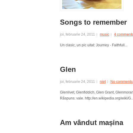
Songs to remember
joi, februarie 24, 2011
music
4 comment
Un clasic, un pic uitat: Journey - Faithfull...
Glen
joi, februarie 24, 2011
niet
No comments
Glenlivet, Glenfiddich, Glen Grant, Glenmora
Răspuns: vale. http://en.wikipedia.org/wiki/G..
Am vândut mașina