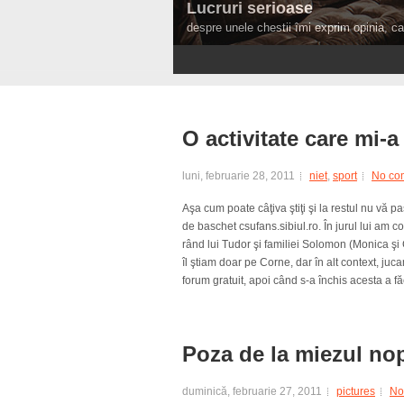
Lucruri serioase
despre unele chestii îmi exprim opinia, ca 
1
2
3
4
O activitate care mi-a
luni, februarie 28, 2011
niet
,
sport
No co
Aşa cum poate câţiva ştiţi şi la restul nu vă p
de baschet csufans.sibiul.ro. În jurul lui am co
rând lui Tudor şi familiei Solomon (Monica şi C
îl ştiam doar pe Corne, dar în alt context, j
forum gratuit, apoi când s-a închis acesta a făc
Poza de la miezul nop
duminică, februarie 27, 2011
pictures
No