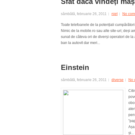
Sfat dacă vindeți maș
sâmbătă, februarie 26, 2011
niet
No com
Toate telefoanele de la potențiali cumpărători 
Nimic de la mobile.ro sau alte site-uri; deși a
sunat de câteva ori de diverși operatori de la a
ban la autovit dar meri...
Einstein
sâmbătă, februarie 26, 2011
diverse
No 
Citi
pov
obos
aten
pent
”pap
Așa
și...