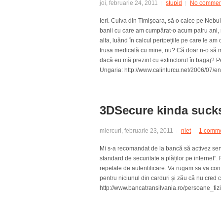
joi, februarie 24, 2011
stupid
No commen
Ieri. Cuiva din Timișoara, să o calce pe Neb
banii cu care am cumpărat-o acum patru ani, 
alta, luând în calcul peripețiile pe care le am 
trusa medicală cu mine, nu? Că doar n-o să m
dacă eu mă prezint cu extinctorul în bagaj? 
Ungaria: http://www.calinturcu.net/2006/07/entr
3DSecure kinda suck
miercuri, februarie 23, 2011
niet
1 comm
Mi s-a recomandat de la bancă să activez serv
standard de securitate a plăților pe internet”.
repetate de autentificare. Va rugam sa va co
pentru niciunul din carduri și zău că nu cred că
http://www.bancatransilvania.ro/persoane_fizi