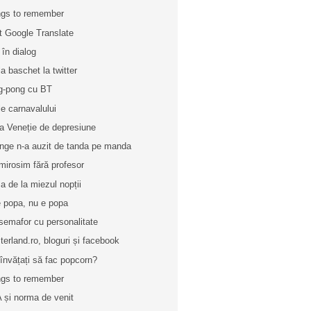
gs to remember
t Google Translate
 în dialog
la baschet la twitter
g-pong cu BT
le carnavalului
a Veneție de depresiune
nge n-a auzit de tanda pe manda
mirosim fără profesor
a de la miezul nopții
e popa, nu e popa
semafor cu personalitate
terland.ro, bloguri și facebook
învățați să fac popcorn?
gs to remember
 și norma de venit