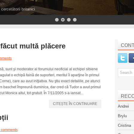
cercetătorii britanici
 făcut multă plăcere
CONT
mments
asă, sunt şi moderator al forumului neoficial al echipei sibiene
agulat o echipă faină de suporteri, meritul îi aparţine în primul
orne), care au avut iniţiativa. Nu ştiu exact detaliile, pe atunci
ucam baschet împreună duminica, dar cred că Tudor a avut primul
ut Monica altul, tot gratuit. În 7/11/2005 s-a lansat...
REC
CITEȘTE ÎN CONTINUARE
Andrei
ții
Brylu
Cristina
 comments