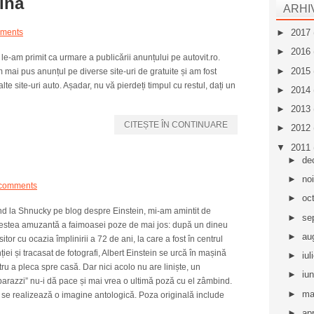
ina
ARHI
ments
►
2017
►
2016
le-am primit ca urmare a publicării anunțului pe autovit.ro.
►
2015
m mai pus anunțul pe diverse site-uri de gratuite și am fost
lte site-uri auto. Așadar, nu vă pierdeți timpul cu restul, dați un
►
2014
►
2013
CITEȘTE ÎN CONTINUARE
►
2012
▼
2011
►
de
►
no
comments
►
oc
nd la Shnucky pe blog despre Einstein, mi-am amintit de
►
se
estea amuzantă a faimoasei poze de mai jos: după un dineu
►
au
itor cu ocazia împlinirii a 72 de ani, la care a fost în centrul
ției și tracasat de fotografi, Albert Einstein se urcă în mașină
►
iul
ru a pleca spre casă. Dar nici acolo nu are liniște, un
►
iu
arazzi” nu-i dă pace și mai vrea o ultimă poză cu el zâmbind.
►
ma
 se realizează o imagine antologică. Poza originală include
►
apr