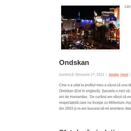
Las 
Ondskan
duminică, februarie 27, 2011
books
,
muvi
Cine s-a uitat la profilul meu a văzut că una di
Ondskan (Evil în engleză). Șansele-s mici să o
ani de Humanitas. De curând am văzut că există
respectabilă care nu începe cu Millenium. Așa
din 2003 și m-am bucurat să-mi amintesc detali