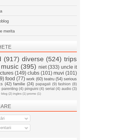
sa
oblog
e merita
HETE
d
(917)
diverse
(524)
trips
music
(395)
niet
(333)
uncle it
ictures
(149)
clubs
(101)
muvi
(101)
9)
food
(77)
work
(60)
teatru
(54)
serious
ks
(42)
familie
(24)
papagali
(9)
fashion
(8)
)
parenting
(4)
pinguini
(4)
serial
(4)
audio
(3)
)
blog
(2)
ingles
(1)
promo
(1)
NARE
ări
ntarii