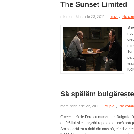
The Sunset Limited
miercuri, februarie 23, 2011
muvi
No co
Show
not
cred
minu
Tom
parc
teat
lucr
Să spălăm bulgărește
marți, februarie 22, 2011
stupid
No comm
O vechitură de Ford cu numere de Bulgaria, în
de 0.5 litri și cu mișcări repetate aruncă apă
Am coborât eu o dată din mașină, când venea