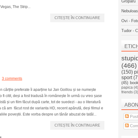
Groparu
Vegas, The Strip...
Nebuloa
CITEȘTE ÎN CONTINUARE
Ovi - Fot
Tudor - C
ETIC
stupi
(466)
(150)
p
sport
(7
3 comments
(45)
boo
papica
(4
n cărțile preferate îi aparține lui Jan Goillou și se numește
friends
(3
 fi citit, deși a fost tradusă în românește în urmă cu vreo șase
 și un film făcut după carte, tot de suedezi - au o literatură
ABO
 că am făcut rost de varianta HD, recent apărută, deși filmul e
ile poveștii. Este vorba despre un tânăr abuzat de tatăl...
Post
CITEȘTE ÎN CONTINUARE
Come