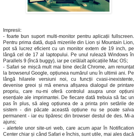
Impresii:
- foarte bun suport multi-monitor pentru aplicații fullscreen.
Pentru prima dată, după mizeriile din Lion și Mountain Lion,
pot să lucrez eficient cu un monitor extern de 19 inch, pe
lângă cel de 17 al laptopului. Pe unul rulează Windows în
Parallels 9 (încă buggy), iar pe celălalt aplicațiile Mac OS;
- Safari se mișcă mult mai bine decât Chrome, am renunțat
la browserul Google, opțiunea numărul unu în ultimii ani. Pe
lângă hilarele versiuni noi, cu funcții cvasi-inexistente,
devenise greoi și mă enerva afișarea dialogul de printare
propriu, care nu-mi oferă controlul asupra unor opțiuni
esențiale ale imprimantei. De fiecare dată trebuia să fac un
pas în plus, să aleg opțiunea de a printa prin setările de
sistem - din păcate această opțiune nu se poate salva
permanent - iar eu tipăresc din browser destul de des. Mi-a
ajuns;
- alertele unor site-uri web, care acum apar în Notification
Center chiar și când Safari e închis, sunt utile, mai ales dacă