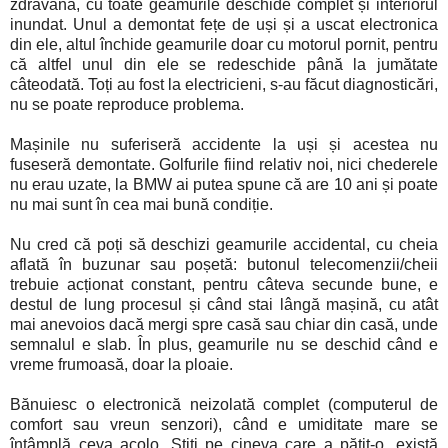
zdravănă, cu toate geamurile deschide complet și interiorul
inundat. Unul a demontat fețe de uși și a uscat electronica
din ele, altul închide geamurile doar cu motorul pornit, pentru
că altfel unul din ele se redeschide până la jumătate
câteodată. Toți au fost la electricieni, s-au făcut diagnosticări,
nu se poate reproduce problema.
Mașinile nu suferiseră accidente la uși și acestea nu
fuseseră demontate. Golfurile fiind relativ noi, nici chederele
nu erau uzate, la BMW ai putea spune că are 10 ani și poate
nu mai sunt în cea mai bună condiție.
Nu cred că poți să deschizi geamurile accidental, cu cheia
aflată în buzunar sau poșetă: butonul telecomenzii/cheii
trebuie acționat constant, pentru câteva secunde bune, e
destul de lung procesul și când stai lângă mașină, cu atât
mai anevoios dacă mergi spre casă sau chiar din casă, unde
semnalul e slab. În plus, geamurile nu se deschid când e
vreme frumoasă, doar la ploaie.
Bănuiesc o electronică neizolată complet (computerul de
comfort sau vreun senzori), când e umiditate mare se
întâmplă ceva acolo. Știți pe cineva care a pățit-o, există