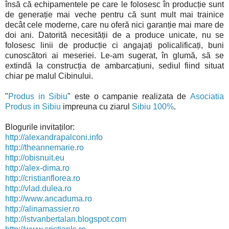
însă că echipamentele pe care le folosesc în producție sunt
de generație mai veche pentru că sunt mult mai trainice
decât cele moderne, care nu oferă nici garanție mai mare de
doi ani. Datorită necesității de a produce unicate, nu se
folosesc linii de producție ci angajați policalificați, buni
cunoscători ai meseriei. Le-am sugerat, în glumă, să se
extindă la construcția de ambarcațiuni, sediul fiind situat
chiar pe malul Cibinului.
"
Produs in Sibiu
" este o campanie realizata de
Asociatia
Produs in Sibiu
impreuna cu ziarul
Sibiu 100%
.
Blogurile invitaților:
http://alexandrapalconi.info
http://theannemarie.ro
http://obisnuit.eu
http://alex-dima.ro
http://cristianflorea.ro
http://vlad.dulea.ro
http://www.ancaduma.ro
http://alinamassier.ro
http://istvanbertalan.blogspot.com