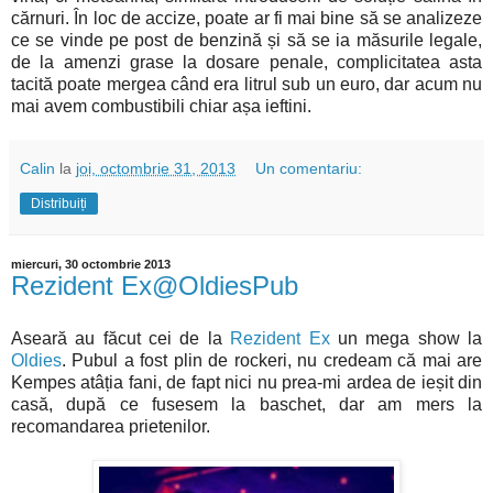
cărnuri. În loc de accize, poate ar fi mai bine să se analizeze
ce se vinde pe post de benzină și să se ia măsurile legale,
de la amenzi grase la dosare penale, complicitatea asta
tacită poate mergea când era litrul sub un euro, dar acum nu
mai avem combustibili chiar așa ieftini.
Calin
la
joi, octombrie 31, 2013
Un comentariu:
Distribuiți
miercuri, 30 octombrie 2013
Rezident Ex@OldiesPub
Aseară au făcut cei de la
Rezident Ex
un mega show la
Oldies
. Pubul a fost plin de rockeri, nu credeam că mai are
Kempes atâția fani, de fapt nici nu prea-mi ardea de ieșit din
casă, după ce fusesem la baschet, dar am mers la
recomandarea prietenilor.