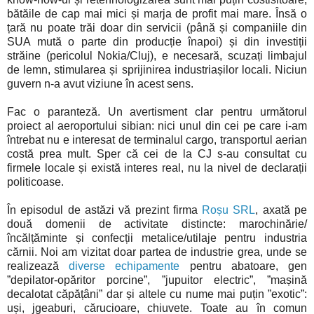
bătăile de cap mai mici și marja de profit mai mare. Însă o
țară nu poate trăi doar din servicii (până și companiile din
SUA mută o parte din producție înapoi) și din investiții
străine (pericolul Nokia/Cluj), e necesară, scuzați limbajul
de lemn, stimularea și sprijinirea industriașilor locali. Niciun
guvern n-a avut viziune în acest sens.
Fac o paranteză. Un avertisment clar pentru următorul
proiect al aeroportului sibian: nici unul din cei pe care i-am
întrebat nu e interesat de terminalul cargo, transportul aerian
costă prea mult. Sper că cei de la CJ s-au consultat cu
firmele locale și există interes real, nu la nivel de declarații
politicoase.
În episodul de astăzi vă prezint firma
Roșu SRL
, axată pe
două domenii de activitate distincte: marochinărie/
încălțăminte și confecții metalice/utilaje pentru industria
cărnii. Noi am vizitat doar partea de industrie grea, unde se
realizează
diverse echipamente
pentru abatoare, gen
”depilator-opăritor porcine”, ”jupuitor electric”, ”mașină
decalotat căpățâni” dar și altele cu nume mai puțin ”exotic”:
uși, jgeaburi, cărucioare, chiuvete. Toate au în comun