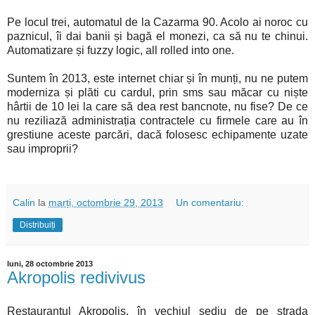
Pe locul trei, automatul de la Cazarma 90. Acolo ai noroc cu
paznicul, îi dai banii și bagă el monezi, ca să nu te chinui.
Automatizare și fuzzy logic, all rolled into one.
Suntem în 2013, este internet chiar și în munți, nu ne putem
moderniza și plăti cu cardul, prin sms sau măcar cu niște
hârtii de 10 lei la care să dea rest bancnote, nu fise? De ce
nu reziliază administrația contractele cu firmele care au în
grestiune aceste parcări, dacă folosesc echipamente uzate
sau improprii?
Calin
la
marți, octombrie 29, 2013
Un comentariu:
Distribuiți
luni, 28 octombrie 2013
Akropolis redivivus
Restaurantul Akropolis, în vechiul sediu de pe strada