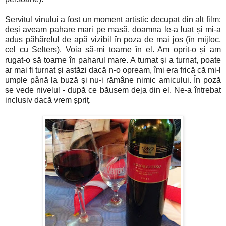
Servitul vinului a fost un moment artistic decupat din alt film:
deși aveam pahare mari pe masă, doamna le-a luat și mi-a
adus păhărelul de apă vizibil în poza de mai jos (în mijloc,
cel cu Selters). Voia să-mi toarne în el. Am oprit-o și am
rugat-o să toarne în paharul mare. A turnat și a turnat, poate
ar mai fi turnat și astăzi dacă n-o opream, îmi era frică că mi-l
umple până la buză și nu-i rămâne nimic amicului. În poză
se vede nivelul - după ce băusem deja din el. Ne-a întrebat
inclusiv dacă vrem șpriț.