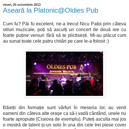
vineri, 25 octombrie 2013
Aseară la Platonic@Oldies Pub
Cum fu? Păi fu excelent, ne-a trecut Nicu Patoi prin câteva
stiluri muzicale, poți să asculți un concert de două ore cu
foarte puține versuri fără să te plictisești. Mi-au plăcut cum
au sunat toate cele patru chitări pe care le-a folosit :)
Băieții din formație sunt vârfuri în meseria lor, au venit
oameni din câteva alte orașe ca să-i vadă cântând, unele nu
foarte apropiate (Craiova de exemplu). Puteți asculta mai jos
o mostră de talent și-un solo în una din cele trei piese cover