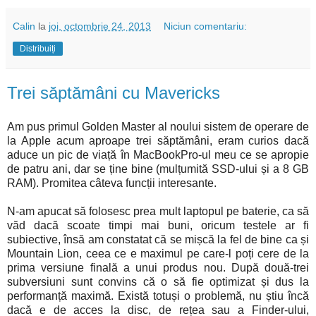
Calin
la
joi, octombrie 24, 2013
Niciun comentariu:
Distribuiți
Trei săptămâni cu Mavericks
Am pus primul Golden Master al noului sistem de operare de
la Apple acum aproape trei săptămâni, eram curios dacă
aduce un pic de viață în MacBookPro-ul meu ce se apropie
de patru ani, dar se ține bine (mulțumită SSD-ului și a 8 GB
RAM). Promitea câteva funcții interesante.
N-am apucat să folosesc prea mult laptopul pe baterie, ca să
văd dacă scoate timpi mai buni, oricum testele ar fi
subiective, însă am constatat că se mișcă la fel de bine ca și
Mountain Lion, ceea ce e maximul pe care-l poți cere de la
prima versiune finală a unui produs nou. După două-trei
subversiuni sunt convins că o să fie optimizat și dus la
performanță maximă. Există totuși o problemă, nu știu încă
dacă e de acces la disc, de rețea sau a Finder-ului,