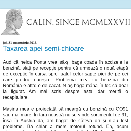
joi, 31 octombrie 2013
Taxarea apei semi-chioare
Aud că neica Ponta vrea să-și bage coada în accizele la
benzină, stați pe recepție pentru că urmează o nouă etapă
de excepție în cursa spre luatul celor șapte piei de pe cei
care produc oareșce. Problema mea cu benzina din
România e alta: e de căcat. N-aș băga mâna în foc că doar
la figurat. Am mai scris despre asta, dar merită o
recapitulare.
Mașina mea e proiectată să meargă cu benzină cu CO91
sau mai mare. În țara noastră nu se vinde sortimentul de 91,
însă în Austria da, am băgat de câteva ori și n-au fost
probleme. Ba chiar a mers motorul rotund. Eh, acum