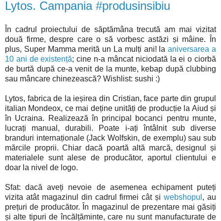
Lytos. Campania #produsinsibiu
În cadrul proiectului de săptămâna trecută am mai vizitat
două firme, despre care o să vorbesc astăzi și mâine. În
plus, Super Mamma merită un La mulți ani! la
aniversarea a
10 ani de existență
; cine n-a mâncat niciodată la ei o ciorbă
de burtă după ce-a venit de la munte, kebap după clubbing
sau mâncare chinezească? Wishlist: sushi :)
Lytos, fabrica de la ieșirea din Cristian, face parte din grupul
italian Mondeox, ce mai deține unități de producție la Aiud și
în Ucraina. Realizează în principal bocanci pentru munte,
lucrați manual, durabili. Poate i-ați întâlnit sub diverse
branduri internaționale (Jack Wolfskin, de exemplu) sau sub
mărcile proprii. Chiar dacă poartă altă marcă, designul și
materialele sunt alese de producător, aportul clientului e
doar la nivel de logo.
Sfat: dacă aveți nevoie de asemenea echipament puteți
vizita atât magazinul din cadrul firmei cât și
webshopul
, au
prețuri de producător. În magazinul de prezentare mai găsiți
și alte tipuri de încălțăminte, care nu sunt manufacturate de