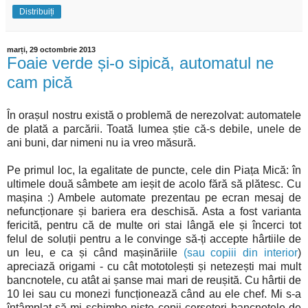
Distribuiți
marți, 29 octombrie 2013
Foaie verde și-o sipică, automatul ne
cam pică
În orașul nostru există o problemă de nerezolvat: automatele
de plată a parcării. Toată lumea știe că-s debile, unele de
ani buni, dar nimeni nu ia vreo măsură.
Pe primul loc, la egalitate de puncte, cele din Piața Mică: în
ultimele două sâmbete am ieșit de acolo fără să plătesc. Cu
mașina :) Ambele automate prezentau pe ecran mesaj de
nefuncționare și bariera era deschisă. Asta a fost varianta
fericită, pentru că de multe ori stai lângă ele și încerci tot
felul de soluții pentru a le convinge să-ți accepte hârtiile de
un leu, e ca și când mașinăriile
(sau copiii din interior
)
apreciază origami - cu cât mototolești și netezești mai mult
bancnotele, cu atât ai șanse mai mari de reușită. Cu hârtii de
10 lei sau cu monezi funcționează când au ele chef. Mi s-a
întâmplat să-mi schimbe niște copii cerșetori bancnotele de