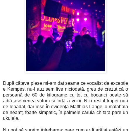
După câteva piese mi-am dat seama ce vocalist de excepție
e Kempes, nu-l auzisem live niciodată, greu de crezut că o
persoană de 60 de kilograme cu tot cu bocanci poate să
aibă asemenea volum și forță a vocii. Nici restul trupei nu-i
de lepădat, dar iese în evidență Matthias Lange, o matahală
de neamț, foarte simpatic, în palmele căruia chitara pare un
ukulele.
Nu pot să suprim întrebarea: oare cum ar fi arătat astăzi un