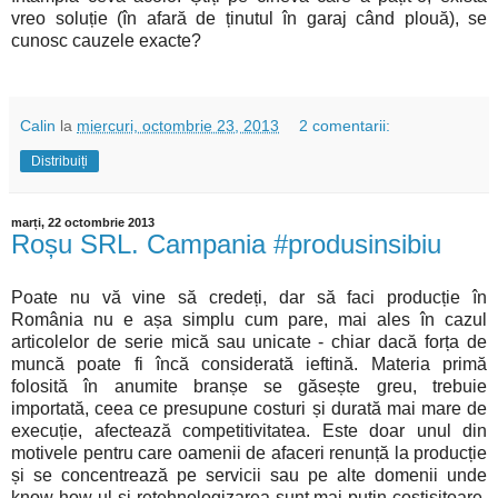
vreo soluție (în afară de ținutul în garaj când plouă), se
cunosc cauzele exacte?
Calin
la
miercuri, octombrie 23, 2013
2 comentarii:
Distribuiți
marți, 22 octombrie 2013
Roșu SRL. Campania #produsinsibiu
Poate nu vă vine să credeți, dar să faci producție în
România nu e așa simplu cum pare, mai ales în cazul
articolelor de serie mică sau unicate - chiar dacă forța de
muncă poate fi încă considerată ieftină. Materia primă
folosită în anumite branșe se găsește greu, trebuie
importată, ceea ce presupune costuri și durată mai mare de
execuție, afectează competitivitatea. Este doar unul din
motivele pentru care oamenii de afaceri renunță la producție
și se concentrează pe servicii sau pe alte domenii unde
know-how-ul și retehnologizarea sunt mai puțin costisitoare,