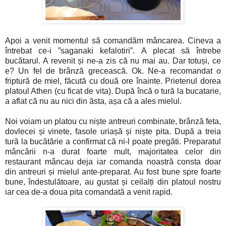
Apoi a venit momentul să comandăm mâncarea. Cineva a
întrebat ce-i ”saganaki kefalotiri”. A plecat să întrebe
bucătarul. A revenit și ne-a zis că nu mai au. Dar totuși, ce
e? Un fel de brânză grecească. Ok. Ne-a recomandat o
friptură de miel, făcută cu două ore înainte. Prietenul dorea
platoul Athen (cu ficat de vita). După încă o tură la bucatarie,
a aflat că nu au nici din ăsta, așa că a ales mielul.
Noi voiam un platou cu niște antreuri combinate, brânză feta,
dovlecei și vinete, fasole uriașă și niște pita. După a treia
tură la bucătărie a confirmat că ni-l poate pregăti. Preparatul
mâncării n-a durat foarte mult, majoritatea celor din
restaurant mâncau deja iar comanda noastră consta doar
din antreuri și mielul ante-preparat. Au fost bune spre foarte
bune, îndestulătoare, au gustat și ceilalți din platoul nostru
iar cea de-a doua pita comandată a venit rapid.