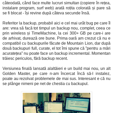
câteodată, când face multe lucruri simultan (copiere în rețea,
instalare program, surf web) arată roțita colorată și pare să
se fi blocat - își revine după câteva secunde însă.
Referitor la backup, probabil aici e cel mai urât bug pe care îl
are: vrea să facă tot timpul un backup nou, complet, ceea ce
prin wireless și TimeMachine, la cei 300+ GB pe care-i are
de arhivat, durează ore bune. Prima oară am crezut că nu e
compatibil cu backupurile făcute de Mountain Lion, dar după
două backupuri full, curate, el tot îmi spune că ”pentru a mări
acuratețea” nu poate face un backup incremental. Momentan
trăiesc periculos, fără backup recent.
Versiunea finală lansată alaltăieri e un build mai nou, un alt
Golden Master, pe care n-am încercat încă să-l instalez,
poate au rezolvat problemele de mai sus. Interesant e că nu
se plânge nimeni pe net de chestia cu backupul.