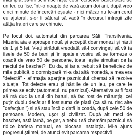
un leu cu fise, într-o noapte de vară acum doi ani, după vreo
cinci minute de încercări eșuate - nici măcar nu le-am cerut
eu ajutorul, s-or fi săturat să vadă în decursul întregii zile
atâția fraieri care se chinuie.
Pe locul doi, automatul din parcarea Sălii Transilvania.
Mizeria aia e aproape nouă și acceptă doar monezi și hârtii
de 1 și 5 lei. V-ați străduit vreodată să-l convingeți să vă ia
fisele de 50 de bani și în spatele vostru să se formeze o
coadă de vreo 50 de persoane, toate ieșite simultan de la
meciul de baschet? Eu da, și iar a trebuit să beneficiez de
mila publică, o domnișoară mi-a dat altă monedă, a mea era
”defectă” - afirmația aparține paznicului chemat să rezolve
situația. Tot defecte erau și hârtiile de un leu, pe care le
primea selectiv (automatul, nu paznicul). Alternativa ar fi fost
să mă duc la unul din baruri, să fac rost de mărunțiș, cel
puțin dublu decât ar fi fost suma de plată (ca să nu risc alte
"defecțiuni”) și să stau încă o dată la coadă, după cele 50 de
persoane. Modern, ușor și civilizat. După alt meci de
baschet, astă iarnă, pe ger, a trebuit să chemăm paznicul să
ridice bariera manual, se blocase instalația. Mi-a ajuns
progresul științei, de atunci evit parcarea respectivă.