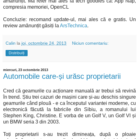
amănunțit. Mă refer mai ales la tech goodies ca: App Nap,
compresia memoriei, OpenCL
Concluzie: recomand update-ul, mai ales că e gratis. Un
review amănunțit găsiți la
ArsTechnica
.
Calin
la
joi, octombrie 24, 2013
Niciun comentariu:
Distribuiți
miercuri, 23 octombrie 2013
Automobile care-și urăsc proprietarii
Cred că geamurile cu acționare manuală ar trebui să revină
în trend. Știu trei cazuri de mașini care și-au deschis singure
geamurile când plouă - e ca începutul variantei moderne, cu
electronică făcută la fabricile din Sibiu, a romanului lui
Stephen King, Christine. E vorba de un Golf V, un Golf VI și
un BMW seria 3 din 2003.
Toți proprietarii s-au trezit dimineața, după o ploaie