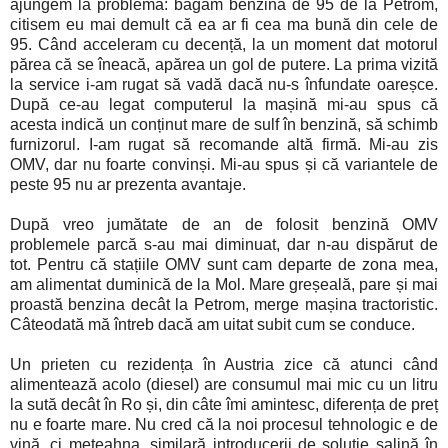
ajungem la problemă: băgam benzină de 95 de la Petrom,
citisem eu mai demult că ea ar fi cea ma bună din cele de
95. Când acceleram cu decență, la un moment dat motorul
părea că se îneacă, apărea un gol de putere. La prima vizită
la service i-am rugat să vadă dacă nu-s înfundate oareșce.
După ce-au legat computerul la mașină mi-au spus că
acesta indică un conținut mare de sulf în benzină, să schimb
furnizorul. I-am rugat să recomande altă firmă. Mi-au zis
OMV, dar nu foarte convinși. Mi-au spus și că variantele de
peste 95 nu ar prezenta avantaje.
După vreo jumătate de an de folosit benzină OMV
problemele parcă s-au mai diminuat, dar n-au dispărut de
tot. Pentru că stațiile OMV sunt cam departe de zona mea,
am alimentat duminică de la Mol. Mare greșeală, pare și mai
proastă benzina decât la Petrom, merge mașina tractoristic.
Câteodată mă întreb dacă am uitat subit cum se conduce.
Un prieten cu rezidența în Austria zice că atunci când
alimentează acolo (diesel) are consumul mai mic cu un litru
la sută decât în Ro și, din câte îmi amintesc, diferența de preț
nu e foarte mare. Nu cred că la noi procesul tehnologic e de
vină, ci meteahna, similară introducerii de soluție salină în