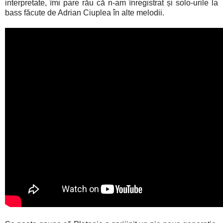
interpretate, îmi pare rău că n-am înregistrat și solo-urile la
bass făcute de Adrian Ciuplea în alte melodii.