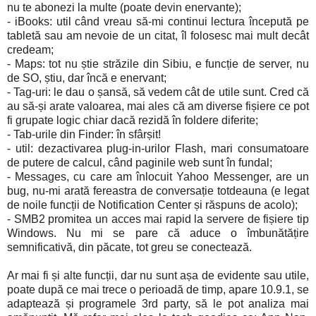
nu te abonezi la multe (poate devin enervante);
- iBooks: util când vreau să-mi continui lectura începută pe
tabletă sau am nevoie de un citat, îl folosesc mai mult decât
credeam;
- Maps: tot nu știe străzile din Sibiu, e funcție de server, nu
de SO, știu, dar încă e enervant;
- Tag-uri: le dau o șansă, să vedem cât de utile sunt. Cred că
au să-și arate valoarea, mai ales că am diverse fișiere ce pot
fi grupate logic chiar dacă rezidă în foldere diferite;
- Tab-urile din Finder: în sfârșit!
- util: dezactivarea plug-in-urilor Flash, mari consumatoare
de putere de calcul, când paginile web sunt în fundal;
- Messages, cu care am înlocuit Yahoo Messenger, are un
bug, nu-mi arată fereastra de conversație totdeauna (e legat
de noile funcții de Notification Center și răspuns de acolo);
- SMB2 promitea un acces mai rapid la servere de fișiere tip
Windows. Nu mi se pare că aduce o îmbunătățire
semnificativă, din păcate, tot greu se conectează.
Ar mai fi și alte funcții, dar nu sunt așa de evidente sau utile,
poate după ce mai trece o perioadă de timp, apare 10.9.1, se
adaptează și programele 3rd party, să le pot analiza mai