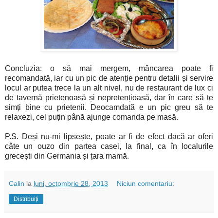
Concluzia: o să mai mergem, mâncarea poate fi
recomandată, iar cu un pic de atenție pentru detalii și servire
locul ar putea trece la un alt nivel, nu de restaurant de lux ci
de tavernă prietenoasă și nepretențioasă, dar în care să te
simți bine cu prietenii. Deocamdată e un pic greu să te
relaxezi, cel puțin până ajunge comanda pe masă.
P.S. Deși nu-mi lipsește, poate ar fi de efect dacă ar oferi
câte un ouzo din partea casei, la final, ca în localurile
grecești din Germania și țara mamă.
Calin
la
luni, octombrie 28, 2013
Niciun comentariu:
Distribuiți