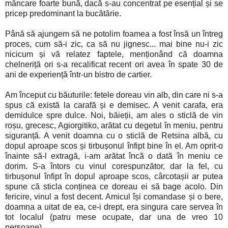
mâncare foarte bună, dacă s-au concentrat pe esențial și se
pricep predominant la bucătărie.
Până să ajungem să ne potolim foamea a fost însă un întreg
proces, cum să-i zic, ca să nu jignesc... mai bine nu-i zic
nicicum și vă relatez faptele, menționând că doamna
chelneriță ori s-a recalificat recent ori avea în spate 30 de
ani de experiență într-un bistro de cartier.
Am început cu băuturile: fetele doreau vin alb, din care ni s-a
spus că există la carafă și e demisec. A venit carafa, era
demidulce spre dulce. Noi, băieții, am ales o sticlă de vin
roșu, grecesc, Agiorgitiko, arătat cu degetul în meniu, pentru
siguranță. A venit doamna cu o sticlă de Retsina albă, cu
dopul aproape scos și tirbușonul înfipt bine în el. Am oprit-o
înainte să-l extragă, i-am arătat încă o dată în meniu ce
dorim. S-a întors cu vinul corespunzător, dar la fel, cu
tirbușonul înfipt în dopul aproape scos, cârcotașii ar putea
spune că sticla conținea ce doreau ei să bage acolo. Din
fericire, vinul a fost decent. Amicul își comandase și o bere,
doamna a uitat de ea, ce-i drept, era singura care servea în
tot localul (patru mese ocupate, dar una de vreo 10
persoane).