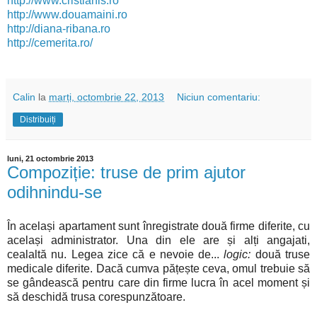
http://www.cristianls.ro
http://www.douamaini.ro
http://diana-ribana.ro
http://cemerita.ro/
Calin
la
marți, octombrie 22, 2013
Niciun comentariu:
Distribuiți
luni, 21 octombrie 2013
Compoziție: truse de prim ajutor
odihnindu-se
În același apartament sunt înregistrate două firme diferite, cu
același administrator. Una din ele are și alți angajati,
cealaltă nu. Legea zice că e nevoie de...
logic:
două truse
medicale diferite. Dacă cumva pățește ceva, omul trebuie să
se gândească pentru care din firme lucra în acel moment și
să deschidă trusa corespunzătoare.