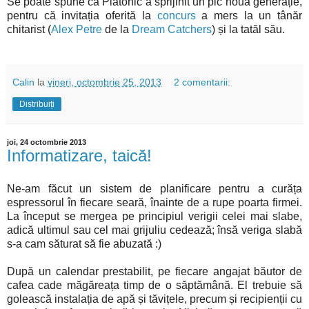
Se poate spune că Platonic a sprijinit un pic noua generație,
pentru că invitația oferită la
concurs
a mers la un tânăr
chitarist (
Alex Petre
de la
Dream Catchers
) și la tatăl său.
Calin
la
vineri, octombrie 25, 2013
2 comentarii:
Distribuiți
joi, 24 octombrie 2013
Informatizare, taică!
Ne-am făcut un sistem de planificare pentru a curăța
espressorul în fiecare seară, înainte de a rupe poarta firmei.
La început se mergea pe principiul verigii celei mai slabe,
adică ultimul sau cel mai grijuliu cedează; însă veriga slabă
s-a cam săturat să fie abuzată :)
După un calendar prestabilit, pe fiecare angajat băutor de
cafea cade măgăreața timp de o săptămână. El trebuie să
golească instalația de apă și tăvițele, precum și recipienții cu