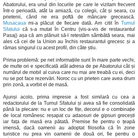
Abatorului, era unul din locurile pe care le vizitam frecvent
într-o perioadă, atât la amiază, cu colegii, cât și seara, cu
prietenii, când ne era poftă de mâncare grecească.
Musacaua
mi-a plăcut de fiecare dată. Am citit în
Turnul
Sfatului
că s-a mutat în Centru (vis-a-vis de restaurantul
Pasaj) așa că am plănuit să-l retestăm sâmbătă seara, mai
ales că cei de la Union au închis restaurantul grecesc și a
rămas singurul cu acest profil, din câte știu.
Prima problemă: pe net informațiile sunt în mare parte vechi,
de multe ori e specificată atât adresa de pe Abatorului cât și
numărul de mobil al cuiva care nu mai are treabă cu ei, deci
nu se pot face rezervări. Noroc cu un prieten care avea drum
prin zonă, a vorbit el de masă.
Ajunși acolo, prima impresie a fost similară cu cea a
redactorului de la Turnul Sfatului și avea să fie consolidată
până la plecare: nu e un loc de fițe, decorul e o combinație
de local românesc reșapat cu adaosuri de gipsuri grecești
iar fața de masă era pătată. Premise fie pentru o țeapă
imensă, dacă oamenii au adoptat filosofia că în zone
turistice nu prea vin oamenii de două ori, fie pentru o