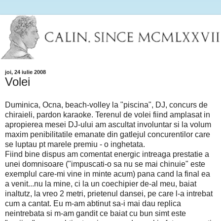
joi, 24 iulie 2008
Volei
Duminica, Ocna, beach-volley la "piscina", DJ, concurs de
chiraieli, pardon karaoke. Terenul de volei fiind amplasat in
apropierea mesei DJ-ului am ascultat involuntar si la volum
maxim penibilitatile emanate din gatlejul concurentilor care
se luptau pt marele premiu - o inghetata.
Fiind bine dispus am comentat energic intreaga prestatie a
unei domnisoare ("impuscati-o sa nu se mai chinuie" este
exemplul care-mi vine in minte acum) pana cand la final ea
a venit...nu la mine, ci la un coechipier de-al meu, baiat
inaltutz, la vreo 2 metri, prietenul dansei, pe care l-a intrebat
cum a cantat. Eu m-am abtinut sa-i mai dau replica
neintrebata si m-am gandit ce baiat cu bun simt este