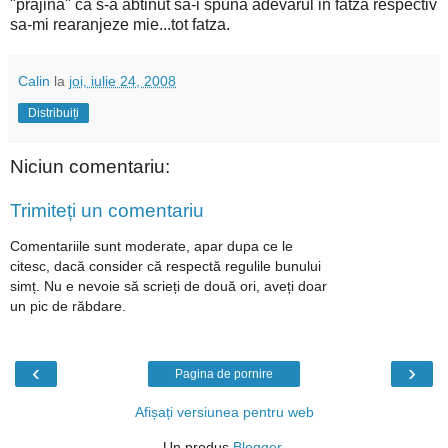
"prajina" ca s-a abtinut sa-i spuna adevarul in fatza respectiv
sa-mi rearanjeze mie...tot fatza.
Calin
la
joi, iulie 24, 2008
Distribuiți
Niciun comentariu:
Trimiteți un comentariu
Comentariile sunt moderate, apar dupa ce le
citesc, dacă consider că respectă regulile bunului
simț. Nu e nevoie să scrieți de două ori, aveți doar
un pic de răbdare.
‹
›
Pagina de pornire
Afișați versiunea pentru web
Un produs
Blogger
.