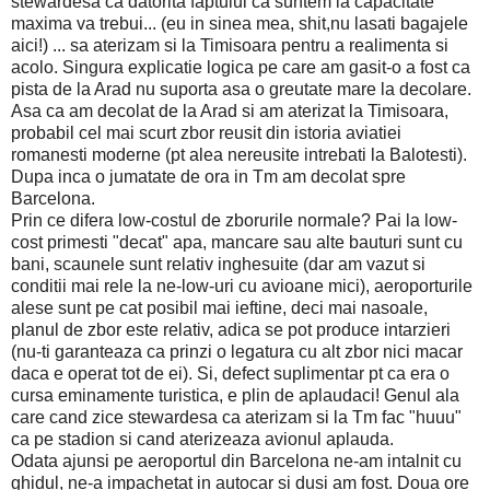
stewardesa ca datorita faptului ca suntem la capacitate
maxima va trebui... (eu in sinea mea, shit,nu lasati bagajele
aici!) ... sa aterizam si la Timisoara pentru a realimenta si
acolo. Singura explicatie logica pe care am gasit-o a fost ca
pista de la Arad nu suporta asa o greutate mare la decolare.
Asa ca am decolat de la Arad si am aterizat la Timisoara,
probabil cel mai scurt zbor reusit din istoria aviatiei
romanesti moderne (pt alea nereusite intrebati la Balotesti).
Dupa inca o jumatate de ora in Tm am decolat spre
Barcelona.
Prin ce difera low-costul de zborurile normale? Pai la low-
cost primesti "decat" apa, mancare sau alte bauturi sunt cu
bani, scaunele sunt relativ inghesuite (dar am vazut si
conditii mai rele la ne-low-uri cu avioane mici), aeroporturile
alese sunt pe cat posibil mai ieftine, deci mai nasoale,
planul de zbor este relativ, adica se pot produce intarzieri
(nu-ti garanteaza ca prinzi o legatura cu alt zbor nici macar
daca e operat tot de ei). Si, defect suplimentar pt ca era o
cursa eminamente turistica, e plin de aplaudaci! Genul ala
care cand zice stewardesa ca aterizam si la Tm fac "huuu"
ca pe stadion si cand aterizeaza avionul aplauda.
Odata ajunsi pe aeroportul din Barcelona ne-am intalnit cu
ghidul, ne-a impachetat in autocar si dusi am fost. Doua ore