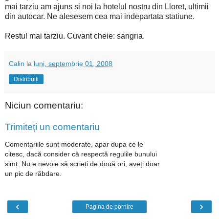
mai tarziu am ajuns si noi la hotelul nostru din Lloret, ultimii
din autocar. Ne alesesem cea mai indepartata statiune.
Restul mai tarziu. Cuvant cheie: sangria.
Calin
la
luni, septembrie 01, 2008
Distribuiți
Niciun comentariu:
Trimiteți un comentariu
Comentariile sunt moderate, apar dupa ce le
citesc, dacă consider că respectă regulile bunului
simț. Nu e nevoie să scrieți de două ori, aveți doar
un pic de răbdare.
‹
›
Pagina de pornire