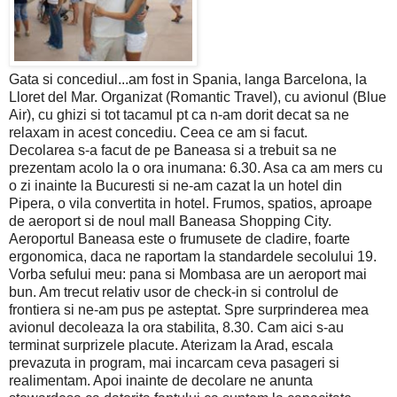
Gata si concediul...am fost in Spania, langa Barcelona, la
Lloret del Mar. Organizat (Romantic Travel), cu avionul (Blue
Air), cu ghizi si tot tacamul pt ca n-am dorit decat sa ne
relaxam in acest concediu. Ceea ce am si facut.
Decolarea s-a facut de pe Baneasa si a trebuit sa ne
prezentam acolo la o ora inumana: 6.30. Asa ca am mers cu
o zi inainte la Bucuresti si ne-am cazat la un hotel din
Pipera, o vila convertita in hotel. Frumos, spatios, aproape
de aeroport si de noul mall Baneasa Shopping City.
Aeroportul Baneasa este o frumusete de cladire, foarte
ergonomica, daca ne raportam la standardele secolului 19.
Vorba sefului meu: pana si Mombasa are un aeroport mai
bun. Am trecut relativ usor de check-in si controlul de
frontiera si ne-am pus pe asteptat. Spre surprinderea mea
avionul decoleaza la ora stabilita, 8.30. Cam aici s-au
terminat surprizele placute. Aterizam la Arad, escala
prevazuta in program, mai incarcam ceva pasageri si
realimentam. Apoi inainte de decolare ne anunta