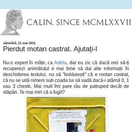
sâmbătă, 21 mai 2011
Pierdut motan castrat. Ajutați-l
Nu-s expert în mâțe, ca
Adela
, dar eu zic că dacă vrei să-ți
recuperezi animăluțul e mai bine să dai alte informații în
deschiderea textului, nu să ”bolduiești” că e motan castrat,
că nu se uită nimeni sub coada lui să vadă dacă-i atârnă 0, 1
sau 3 chestii. Mai mult îmi pare rău de patruped decât de
stăpân. Te mai miri că a fugit?