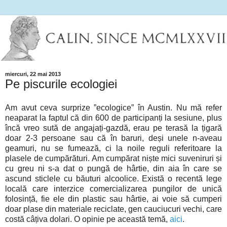
miercuri, 22 mai 2013
Pe piscurile ecologiei
Am avut ceva surprize ”ecologice” în Austin. Nu mă refer
neaparat la faptul că din 600 de participanți la sesiune, plus
încă vreo sută de angajați-gazdă, erau pe terasă la țigară
doar 2-3 persoane sau că în baruri, deși unele n-aveau
geamuri, nu se fumează, ci la noile reguli referitoare la
plasele de cumpărături. Am cumpărat niște mici suveniruri și
cu greu ni s-a dat o pungă de hârtie, din aia în care se
ascund sticlele cu băuturi alcoolice. Există o recentă lege
locală care interzice comercializarea pungilor de unică
folosință, fie ele din plastic sau hârtie, ai voie să cumperi
doar plase din materiale reciclate, gen cauciucuri vechi, care
costă câțiva dolari. O opinie pe această temă,
aici
.