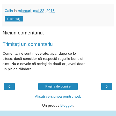
Calin
la
miercuri, mai 22, 2013
Distribuiți
Niciun comentariu:
Trimiteți un comentariu
Comentariile sunt moderate, apar dupa ce le
citesc, dacă consider că respectă regulile bunului
simț. Nu e nevoie să scrieți de două ori, aveți doar
un pic de răbdare.
‹
›
Pagina de pornire
Afișați versiunea pentru web
Un produs
Blogger
.