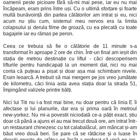
oamenii peste picioare fără să-mi mai pese, iar eu nu mai
încăpeam, eram prins între uși. Cu o ultimă sforțare și foarte
multă bunăvoință din partea călătorilor am intrat și eu, nici
acum nu știu cum, sistemul meu nervos era la limita
colapsului și derula filme de groază, cu ea plecată cu toate
bagajele iar eu rămas pe peron.
Ceea ce trebuia să fie o călătorie de 11 minute s-a
transformat în aproape 2 ore de chin. Într-un final am ieșit din
stația de metrou destinație cu liftul - căci descoperisem
lifturile pentru handicapați la un moment dat, nici nu mai
conta că puțeau a pișat și doar așa mai schimbam nivele.
Eram leoarcă. A trebuit să mai mergem pe jos vreo jumătate
de kilometru, căci linia asta avea stația doar la strada 51,
împingând valizele printre bălți.
Nici lui Titi nu i-a fost mai bine, nu doar pentru că linia E îi
afectase și lui planurile, dar era și prima oară în metroul
new-yorkez. Nu mi-a povestit niciodată ce-a pățit exact, știu
doar că până a ajuns el au mai trecut două ore, am intrat într-
un restaurant chinezesc cu tot calabalâcul, am mâncat și-am
băut vreo două beri. Se pare că se rătăcise și o luase în
direcții greșite de atâtea ori încât a preferat să vină pe jos,