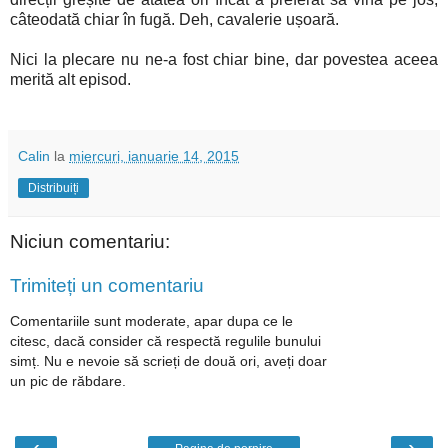
câteodată chiar în fugă. Deh, cavalerie ușoară.
Nici la plecare nu ne-a fost chiar bine, dar povestea aceea
merită alt episod.
Calin
la
miercuri, ianuarie 14, 2015
Distribuiți
Niciun comentariu:
Trimiteți un comentariu
Comentariile sunt moderate, apar dupa ce le
citesc, dacă consider că respectă regulile bunului
simț. Nu e nevoie să scrieți de două ori, aveți doar
un pic de răbdare.
‹
›