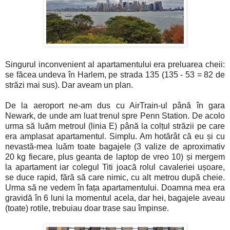
Singurul inconvenient al apartamentului era preluarea cheii:
se făcea undeva în Harlem, pe strada 135 (135 - 53 = 82 de
străzi mai sus). Dar aveam un plan.
De la aeroport ne-am dus cu AirTrain-ul până în gara
Newark, de unde am luat trenul spre Penn Station. De acolo
urma să luăm metroul (linia E) până la colțul străzii pe care
era amplasat apartamentul. Simplu. Am hotărât că eu și cu
nevastă-mea luăm toate bagajele (3 valize de aproximativ
20 kg fiecare, plus geanta de laptop de vreo 10) și mergem
la apartament iar colegul Titi joacă rolul cavaleriei ușoare,
se duce rapid, fără să care nimic, cu alt metrou după cheie.
Urma să ne vedem în fața apartamentului. Doamna mea era
gravidă în 6 luni la momentul acela, dar hei, bagajele aveau
(toate) rotile, trebuiau doar trase sau împinse.