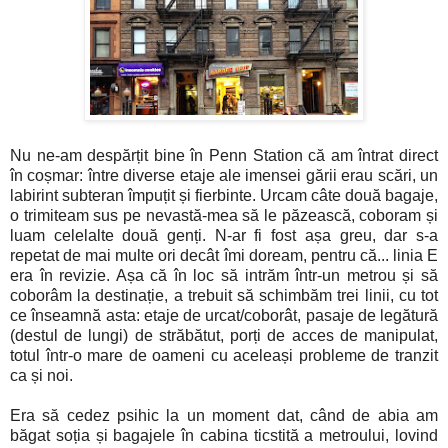
Nu ne-am despărțit bine în Penn Station că am întrat direct
în coșmar: între diverse etaje ale imensei gării erau scări, un
labirint subteran împuțit și fierbinte. Urcam câte două bagaje,
o trimiteam sus pe nevastă-mea să le păzească, coboram și
luam celelalte două genți. N-ar fi fost așa greu, dar s-a
repetat de mai multe ori decât îmi doream, pentru că... linia E
era în revizie. Așa că în loc să intrăm într-un metrou și să
coborâm la destinație, a trebuit să schimbăm trei linii, cu tot
ce înseamnă asta: etaje de urcat/coborât, pasaje de legătură
(destul de lungi) de străbătut, porți de acces de manipulat,
totul într-o mare de oameni cu aceleași probleme de tranzit
ca și noi.
Era să cedez psihic la un moment dat, când de abia am
băgat soția și bagajele în cabina ticstită a metroului, lovind