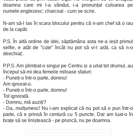
doamna care mi l-a vândut, i-a pronunțat culoarea pe
numele englezesc: charcoal - cum se scrie.
N-am să-l las în scara blocului pentru că n-am chef să o iau
de la capăt.
P.S. În altă ordine de idei, săptămâna asta ne-a ieșit primul
selfie, e atât de ”cute” încât nu pot să vi-l arăt, ca să n-o
deochiaț'.
P.P.S. Am plimbat-o singur pe Centru și a urlat tot drumul, au
început să-mi dea femeile miloase sfaturi:
- Puneți-o într-o parte, domnu!
Am ignorat-o.
- Puneți-o într-o parte, domnu!
Tot ignorată.
- Domnu, mă auziți?
- Da, mulțumesc! Nu i-am explicat că nu pot să o pun într-o
parte, că e prinsă în centură cu 5 puncte. Dar am luat-o în
brațe să se liniștească - pe pruncă, nu pe doamna.