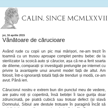
joi, 16 aprilie 2015
Vânătoare de cărucioare
Având rude cu copii un pic mai mărișori, ne-am trezit în
toamnă cu un trusou aproape complet pentru bebe: de la
sterilizator la scoică auto și cărucior, așa că ne-a ferit soarta
de dileme, comparații și investigații prelungite pe internet cu
privire la avantajele unui anumit model față de altul. Am
folosit, într-o ignoranță totală față de trenduri și modă, ce-am
avut. Până ieri.
Căruciorul nostru e extrem bun din punctul meu de vedere,
are patru roți și copertină, însă bebiței îi tace gurița doar
zdruncinată, pe piatră cubică sau trotuar defect (și slavă
Domnului, Sibiul are destule trotuare în paragină încât să