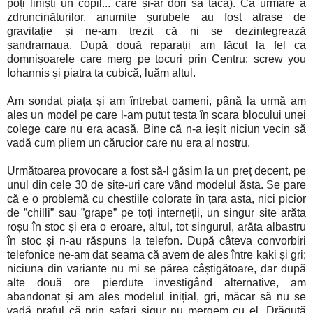
poți liniști un copil... care și-ar dori să tacă). Ca urmare a
zdruncinăturilor, anumite șurubele au fost atrase de
gravitație și ne-am trezit că ni se dezintegrează
șandramaua. După două reparații am făcut la fel ca
domnișoarele care merg pe tocuri prin Centru: screw you
Iohannis și piatra ta cubică, luăm altul.
Am sondat piața și am întrebat oameni, până la urmă am
ales un model pe care l-am putut testa în scara blocului unei
colege care nu era acasă. Bine că n-a ieșit niciun vecin să
vadă cum pliem un cărucior care nu era al nostru.
Următoarea provocare a fost să-l găsim la un preț decent, pe
unul din cele 30 de site-uri care vând modelul ăsta. Se pare
că e o problemă cu chestiile colorate în țara asta, nici picior
de ”chilli” sau ”grape” pe toți interneții, un singur site arăta
roșu în stoc și era o eroare, altul, tot singurul, arăta albastru
în stoc și n-au răspuns la telefon. După câteva convorbiri
telefonice ne-am dat seama că avem de ales între kaki și gri;
niciuna din variante nu mi se părea câștigătoare, dar după
alte două ore pierdute investigând alternative, am
abandonat și am ales modelul inițial, gri, măcar să nu se
vadă praful că prin safari sigur nu mergem cu el. Drăguță