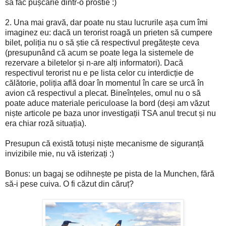
să fac pușcărie dintr-o prostie :)
2. Una mai gravă, dar poate nu stau lucrurile așa cum îmi
imaginez eu: dacă un terorist roagă un prieten să cumpere
bilet, poliția nu o să știe că respectivul pregătește ceva
(presupunând că acum se poate lega la sistemele de
rezervare a biletelor și n-are alți informatori). Dacă
respectivul terorist nu e pe lista celor cu interdicție de
călătorie, poliția află doar în momentul în care se urcă în
avion că respectivul a plecat. Bineînțeles, omul nu o să
poate aduce materiale periculoase la bord (deși am văzut
niște articole pe baza unor investigații TSA anul trecut și nu
era chiar roză situația).
Presupun că există totuși niște mecanisme de siguranță
invizibile mie, nu vă isterizați :)
Bonus: un bagaj se odihnește pe pista de la Munchen, fără
să-i pese cuiva. O fi căzut din căruț?