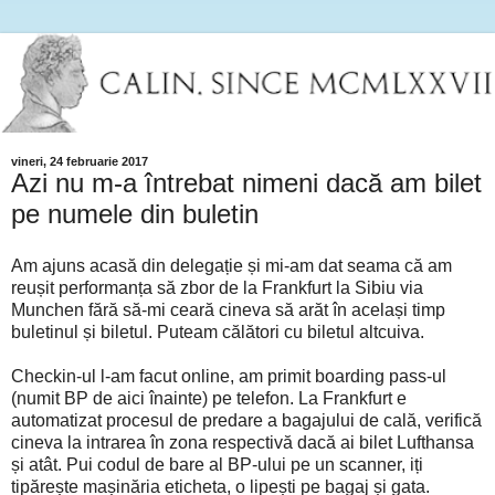
vineri, 24 februarie 2017
Azi nu m-a întrebat nimeni dacă am bilet
pe numele din buletin
Am ajuns acasă din delegație și mi-am dat seama că am
reușit performanța să zbor de la Frankfurt la Sibiu via
Munchen fără să-mi ceară cineva să arăt în același timp
buletinul și biletul. Puteam călători cu biletul altcuiva.
Checkin-ul l-am facut online, am primit boarding pass-ul
(numit BP de aici înainte) pe telefon. La Frankfurt e
automatizat procesul de predare a bagajului de cală, verifică
cineva la intrarea în zona respectivă dacă ai bilet Lufthansa
și atât. Pui codul de bare al BP-ului pe un scanner, iți
tipărește mașinăria eticheta, o lipești pe bagaj și gata.