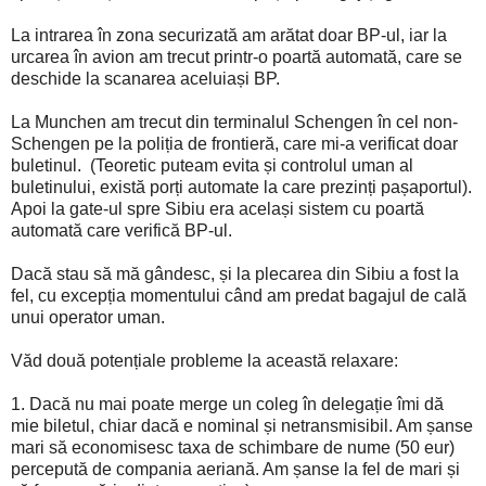
La intrarea în zona securizată am arătat doar BP-ul, iar la
urcarea în avion am trecut printr-o poartă automată, care se
deschide la scanarea aceluiași BP.
La Munchen am trecut din terminalul Schengen în cel non-
Schengen pe la poliția de frontieră, care mi-a verificat doar
buletinul. (Teoretic puteam evita și controlul uman al
buletinului, există porți automate la care prezinți pașaportul).
Apoi la gate-ul spre Sibiu era același sistem cu poartă
automată care verifică BP-ul.
Dacă stau să mă gândesc, și la plecarea din Sibiu a fost la
fel, cu excepția momentului când am predat bagajul de cală
unui operator uman.
Văd două potențiale probleme la această relaxare:
1. Dacă nu mai poate merge un coleg în delegație îmi dă
mie biletul, chiar dacă e nominal și netransmisibil. Am șanse
mari să economisesc taxa de schimbare de nume (50 eur)
percepută de compania aeriană. Am șanse la fel de mari și