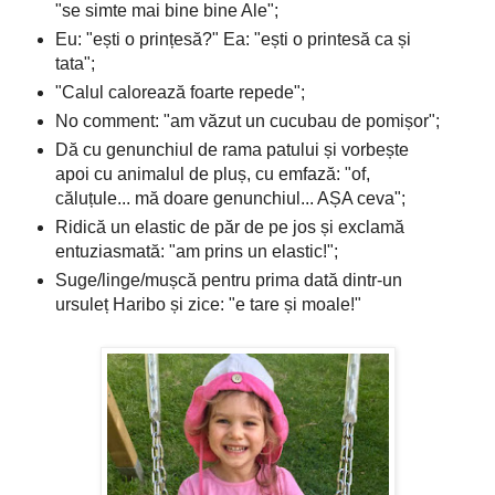
"se simte mai bine bine Ale";
Eu: "ești o prințesă?" Ea: "ești o printesă ca și
tata";
"Calul calorează foarte repede";
No comment: "am văzut un cucubau de pomișor";
Dă cu genunchiul de rama patului și vorbește
apoi cu animalul de pluș, cu emfază: "of,
căluțule... mă doare genunchiul... AȘA ceva";
Ridică un elastic de păr de pe jos și exclamă
entuziasmată: "am prins un elastic!";
Suge/linge/mușcă pentru prima dată dintr-un
ursuleț Haribo și zice: "e tare și moale!"