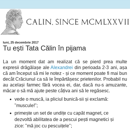
luni, 25 decembrie 2017
Tu ești Tata Călin în pijama
La un moment dat am realizat că se pierd prea multe
expresii drăgălașe ale
Alexandrei
din perioada 2-3 ani, așa
că am început să mi le notez - și ce moment poate fi mai bun
decât Crăciunul ca să le împărtășesc prietenilor. Probabil nu
au același farmec fără vocea ei, dar, dacă nu-s amuzante,
măcar o să mă ajute peste câțiva ani să le regăsesc.
vede o muscă, ia pliciul bunică-sii și exclamă:
"muscule!";
primește un set de undițe cu capăt magnet, ce
dezvoltă abilitatea de a pescui pești magnetici și
zice: "mă joc cu pescuițele";