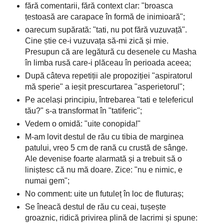
fără comentarii, fără context clar: "broasca
țestoasă are carapace în formă de inimioară";
oarecum supărată: "tati, nu pot fără vuzuvață".
Cine știe ce-i vuzuvața să-mi zică și mie.
Presupun că are legătură cu desenele cu Masha
în limba rusă care-i plăceau în perioada aceea;
După câteva repetiții ale propoziției "aspiratorul
mă sperie" a ieșit prescurtarea "asperietorul";
Pe același principiu, întrebarea "tati e telefericul
tău?" s-a transformat în "tatiferic";
Vedem o omidă: "uite conopida!"
M-am lovit destul de rău cu tibia de marginea
patului, vreo 5 cm de rană cu crustă de sânge.
Ale devenise foarte alarmată și a trebuit să o
liniștesc că nu mă doare. Zice: "nu e nimic, e
numai gem";
No comment: uite un futuleț în loc de fluturaș;
Se îneacă destul de rău cu ceai, tușește
groaznic, ridică privirea plină de lacrimi și spune: