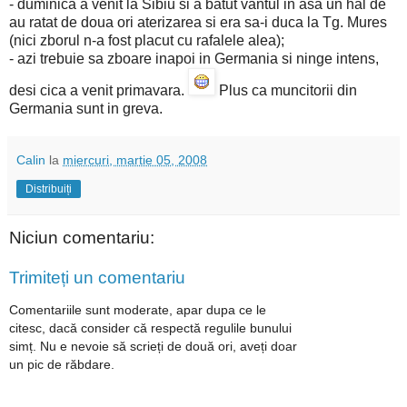
- duminica a venit la Sibiu si a batut vantul in asa un hal de
au ratat de doua ori aterizarea si era sa-i duca la Tg. Mures
(nici zborul n-a fost placut cu rafalele alea);
- azi trebuie sa zboare inapoi in Germania si ninge intens,
desi cica a venit primavara.
Plus ca muncitorii din
Germania sunt in greva.
Calin
la
miercuri, martie 05, 2008
Distribuiți
Niciun comentariu:
Trimiteți un comentariu
Comentariile sunt moderate, apar dupa ce le
citesc, dacă consider că respectă regulile bunului
simț. Nu e nevoie să scrieți de două ori, aveți doar
un pic de răbdare.