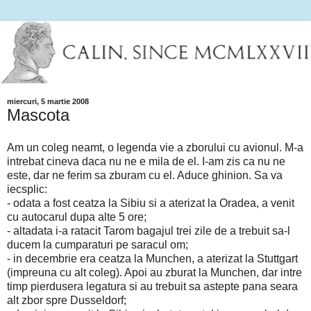
miercuri, 5 martie 2008
Mascota
Am un coleg neamt, o legenda vie a zborului cu avionul. M-a
intrebat cineva daca nu ne e mila de el. I-am zis ca nu ne
este, dar ne ferim sa zburam cu el. Aduce ghinion. Sa va
iecsplic:
- odata a fost ceatza la Sibiu si a aterizat la Oradea, a venit
cu autocarul dupa alte 5 ore;
- altadata i-a ratacit Tarom bagajul trei zile de a trebuit sa-l
ducem la cumparaturi pe saracul om;
- in decembrie era ceatza la Munchen, a aterizat la Stuttgart
(impreuna cu alt coleg). Apoi au zburat la Munchen, dar intre
timp pierdusera legatura si au trebuit sa astepte pana seara
alt zbor spre Dusseldorf;