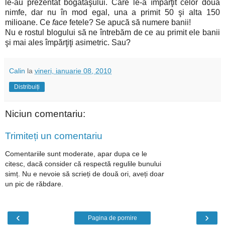
le-au prezentat bogătaşului. Care le-a împărţit celor două
nimfe, dar nu în mod egal, una a primit 50 şi alta 150
milioane. Ce
face
fetele? Se apucă să numere banii!
Nu e rostul blogului să ne întrebăm de ce au primit ele banii
şi mai ales împărţiţi asimetric. Sau?
Calin
la
vineri, ianuarie 08, 2010
Distribuiți
Niciun comentariu:
Trimiteți un comentariu
Comentariile sunt moderate, apar dupa ce le
citesc, dacă consider că respectă regulile bunului
simț. Nu e nevoie să scrieți de două ori, aveți doar
un pic de răbdare.
‹
›
Pagina de pornire