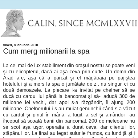
vineri, 8 ianuarie 2010
Cum merg milionarii la spa
La cel mai de lux stabiliment din oraşul nostru se poate veni
şi cu elicopterul, dacă ai aşa ceva prin curte. Un domn din
Arad are, aşa că a parcat şi el măgăoaia pe pajiştea
hotelului şi a mers la spa o jumătate de zi, nu singur, ci cu
două demoazele. La plecare l-a invitat pe chelner să se
ducă cu cardul lui până la bancomat şi să-i aducă 300 de
milioane lei vechi, dar apoi s-a răzgândit, îi ajung 200
milioane. Chelnerului i s-au muiat genunchii când s-a văzut
cu cardul şi pinul în mână, a fugit la sef şi amândoi au
început să scoată banii din bancomat. 200 de meleoane nu
se scot aşa uşor, operaţia a durat ceva, dar clientul lor,
stăpânul lor. La final au legat sulurile frumos, cu fundiţă şi i