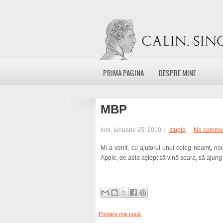
PRIMA PAGINA
DESPRE MINE
MBP
luni, ianuarie 25, 2010
stupid
No comme
Mi-a venit, cu ajutorul unui coleg neamţ, no
Apple, de abia aştept să vină seara, să ajung l
Postare mai nouă