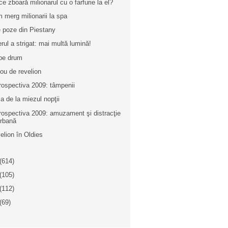
ce zboară milionarul cu o farfurie la el?
 merg milionarii la spa
e poze din Piestany
erul a strigat: mai multă lumină!
 pe drum
cou de revelion
rospectiva 2009: tâmpenii
a de la miezul nopţii
rospectiva 2009: amuzament şi distracţie
rbană
elion în Oldies
(614)
(105)
(112)
(69)