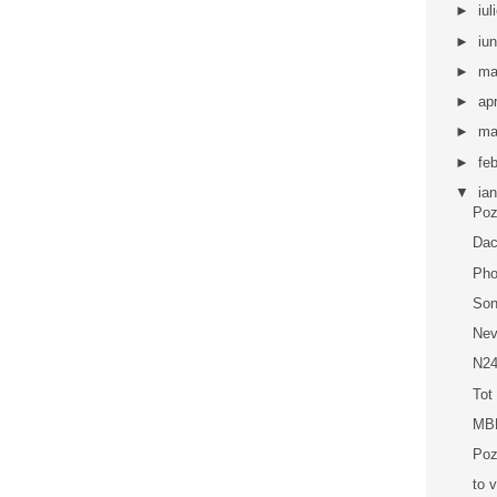
►
iul
►
iu
►
ma
►
apr
►
ma
►
fe
▼
ia
Poz
Dacă
Pho
Son
Nev
N2
Tot
MB
Poz
to 