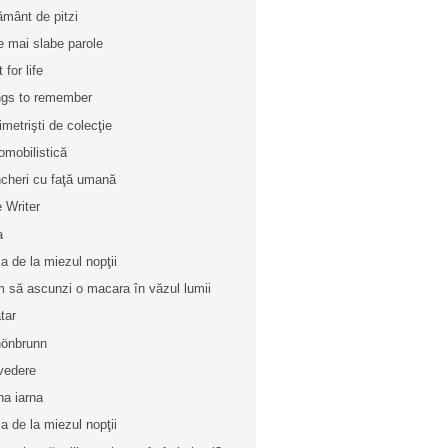
ământ de pitzi
e mai slabe parole
 for life
gs to remember
imetrişti de colecţie
omobilistică
cheri cu faţă umană
e Writer
a
a de la miezul nopţii
 să ascunzi o macara în văzul lumii
tar
önbrunn
vedere
na iarna
a de la miezul nopţii