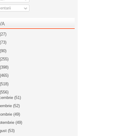
ntarii
VA
(27)
(73)
(90)
(255)
(398)
(465)
(518)
(556)
cembrie
(51)
iembrie
(52)
tombrie
(49)
ptembrie
(49)
gust
(53)