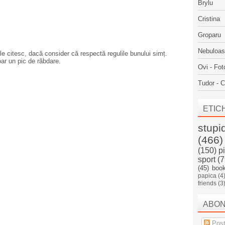
Brylu
Cristina
Groparu
Nebuloa
e citesc, dacă consider că respectă regulile bunului simț.
oar un pic de răbdare.
Ovi - Fot
Tudor - C
ETIC
stupi
(466)
(150)
p
sport
(7
(45)
boo
papica
(4
friends
(3
ABO
Post