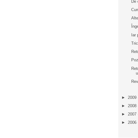
De 
Cum
Alt
Îng
Iar
Tri
Ret
Poz
Ret
u
Rev
►
2009
►
2008
►
2007
►
2006