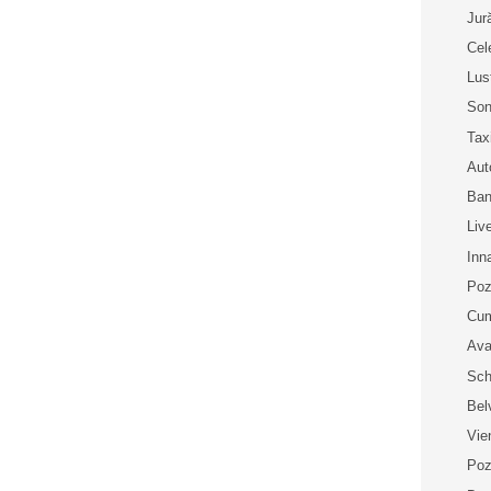
Jur
Cel
Lust
Son
Tax
Aut
Ban
Liv
Inn
Poz
Cum
Ava
Sch
Bel
Vie
Poz