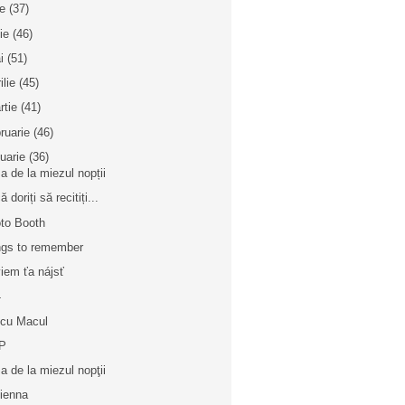
ie
(37)
nie
(46)
i
(51)
ilie
(45)
rtie
(41)
bruarie
(46)
nuarie
(36)
a de la miezul nopții
 doriți să recitiți...
to Booth
gs to remember
iem ťa nájsť
4
 cu Macul
P
a de la miezul nopţii
vienna