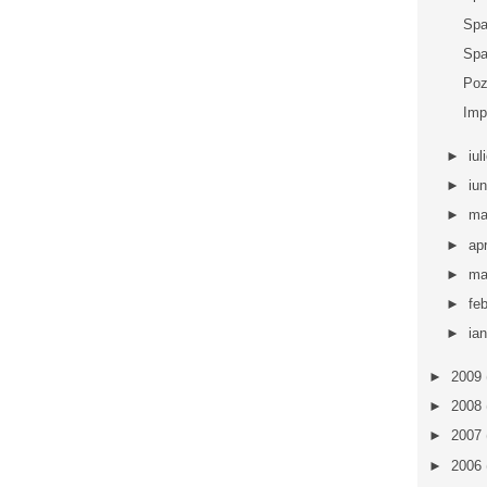
Spa
Spa
Poz
Imp
►
iul
►
iu
►
ma
►
apr
►
ma
►
fe
►
ia
►
2009
►
2008
►
2007
►
2006