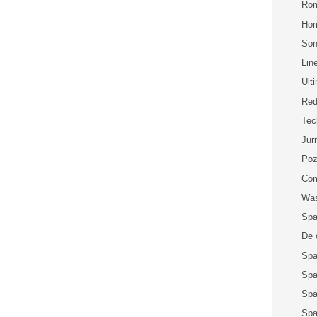
Rom
Ho
Son
Lin
Ult
Red
Te
Jur
Poz
Com
Was
Spa
De 
Spa
Spa
Spa
Spa