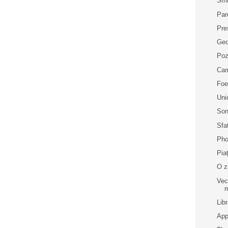
Smi
Par
Pre
Geo
Poz
Cam
Foe
Uni
Son
Sfa
Pho
Pia
O z
Vec
m
Lib
App