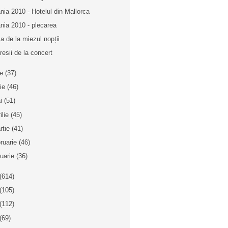
nia 2010 - Hotelul din Mallorca
nia 2010 - plecarea
a de la miezul nopții
resii de la concert
ie
(37)
nie
(46)
i
(51)
ilie
(45)
rtie
(41)
bruarie
(46)
nuarie
(36)
(614)
(105)
(112)
(69)