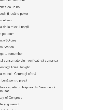
thsonian Institute
chez ca un bou
sedinți jucând poker
rgetown
a de la miezul nopții
 pe acum...
nix@Oldies
on Station
gs to remember
tul consumatorului: verificați-vă comanda
enix@Oldies Tonight
ța muncii. Cerere și ofertă
i bună pentru presă
hea carpetă cu Răpirea din Serai nu vă
ai sati...
rary of Congress
le și guvernul