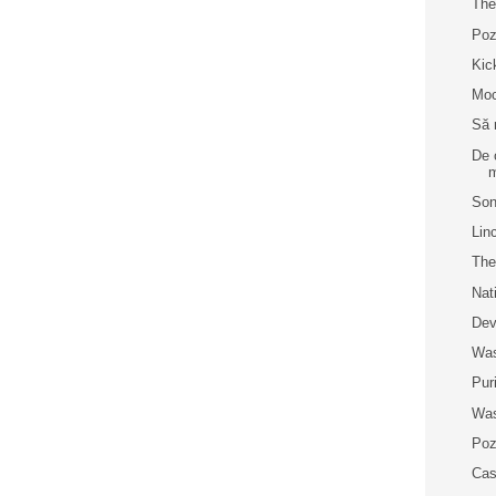
The
Poz
Kic
Moc
Să 
De 
m
Son
Lin
The
Nat
Dev
Was
Pur
Was
Poz
Cas