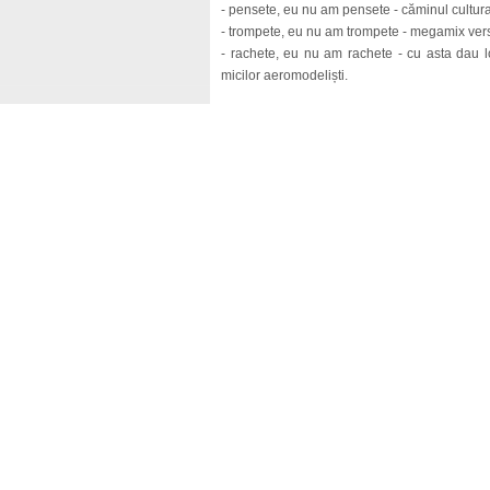
- pensete, eu nu am pensete - căminul cultural
- trompete, eu nu am trompete - megamix versu
- rachete, eu nu am rachete - cu asta dau l
micilor aeromodeliști.