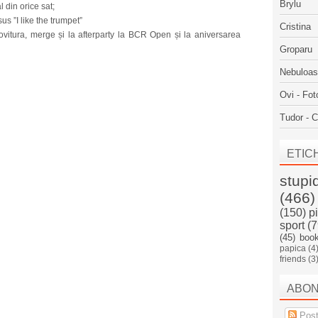
Brylu
 din orice sat;
s ”I like the trumpet”
Cristina
ovitura, merge și la afterparty la BCR Open și la aniversarea
Groparu
Nebuloa
Ovi - Fot
Tudor - C
ETIC
stupi
(466)
(150)
p
sport
(7
(45)
boo
papica
(4
friends
(3
ABO
Post