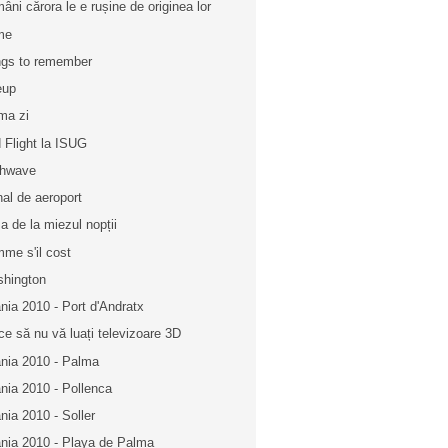
âni cărora le e rușine de originea lor
me
gs to remember
eup
ima zi
 Flight la ISUG
chwave
nal de aeroport
a de la miezul nopții
me s'il cost
hington
nia 2010 - Port d'Andratx
ce să nu vă luați televizoare 3D
nia 2010 - Palma
nia 2010 - Pollenca
nia 2010 - Soller
nia 2010 - Playa de Palma