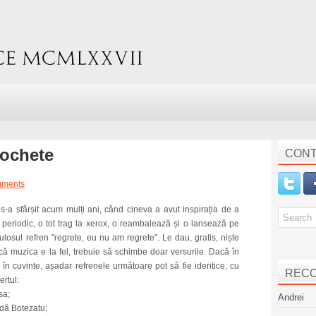
ochete
CONT
mments
 s-a sfârșit acum mulți ani, când cineva a avut inspirația de a
eriodic, o tot trag la xerox, o reambalează și o lansează pe
ulosul refren ”regrete, eu nu am regrete”. Le dau, gratis, niște
t că muzica e la fel, trebuie să schimbe doar versurile. Dacă în
n cuvinte, așadar refrenele următoare pot să fie identice, cu
REC
ertul:
sa;
Andrei
dă Botezatu;