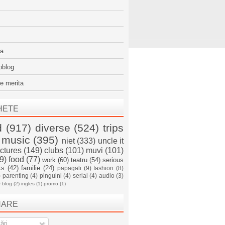
sa
oblog
e merita
HETE
d
(917)
diverse
(524)
trips
music
(395)
niet
(333)
uncle it
ictures
(149)
clubs
(101)
muvi
(101)
9)
food
(77)
work
(60)
teatru
(54)
serious
ks
(42)
familie
(24)
papagali
(9)
fashion
(8)
)
parenting
(4)
pinguini
(4)
serial
(4)
audio
(3)
)
blog
(2)
ingles
(1)
promo
(1)
NARE
ări