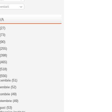
ntarii
VA
(27)
(73)
(90)
(255)
(398)
(465)
(518)
(556)
cembrie
(51)
iembrie
(52)
tombrie
(49)
ptembrie
(49)
gust
(53)