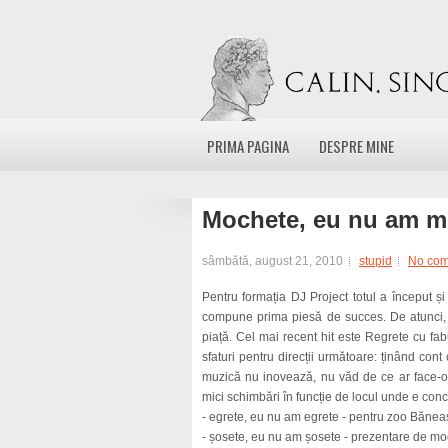
PRIMA PAGINA
DESPRE MINE
Mochete, eu nu am m
sâmbătă, august 21, 2010
stupid
No co
Pentru formația DJ Project totul a început și
compune prima piesă de succes. De atunci, p
piață. Cel mai recent hit este Regrete cu fab
sfaturi pentru direcții următoare: ținând con
muzică nu inovează, nu văd de ce ar face-o î
mici schimbări în funcție de locul unde e conc
- egrete, eu nu am egrete - pentru zoo Bănea
- șosete, eu nu am șosete - prezentare de mo