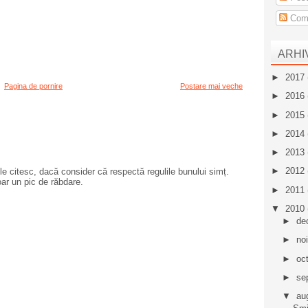
Come
ARHI
►
2017
Pagina de pornire
Postare mai veche
►
2016
►
2015
►
2014
►
2013
►
2012
e citesc, dacă consider că respectă regulile bunului simț.
oar un pic de răbdare.
►
2011
▼
2010
►
de
►
no
►
oc
►
se
▼
au