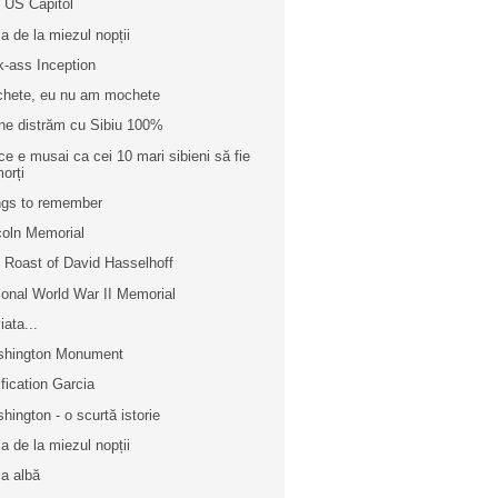
 US Capitol
a de la miezul nopții
k-ass Inception
hete, eu nu am mochete
ne distrăm cu Sibiu 100%
ce e musai ca cei 10 mari sibieni să fie
orți
gs to remember
coln Memorial
 Roast of David Hasselhoff
ional World War II Memorial
iata...
hington Monument
ification Garcia
hington - o scurtă istorie
a de la miezul nopții
a albă