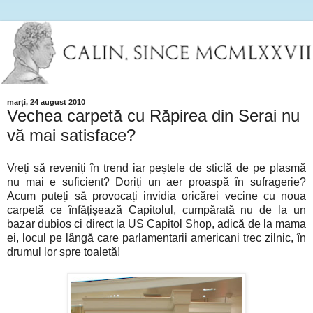
marți, 24 august 2010
Vechea carpetă cu Răpirea din Serai nu
vă mai satisface?
Vreți să reveniți în trend iar peștele de sticlă de pe plasmă
nu mai e suficient? Doriți un aer proaspă în sufragerie?
Acum puteți să provocați invidia oricărei vecine cu noua
carpetă ce înfățișează Capitolul, cumpărată nu de la un
bazar dubios ci direct la US Capitol Shop, adică de la mama
ei, locul pe lângă care parlamentarii americani trec zilnic, în
drumul lor spre toaletă!