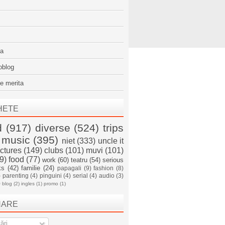
sa
oblog
e merita
HETE
d
(917)
diverse
(524)
trips
music
(395)
niet
(333)
uncle it
ictures
(149)
clubs
(101)
muvi
(101)
9)
food
(77)
work
(60)
teatru
(54)
serious
ks
(42)
familie
(24)
papagali
(9)
fashion
(8)
)
parenting
(4)
pinguini
(4)
serial
(4)
audio
(3)
)
blog
(2)
ingles
(1)
promo
(1)
NARE
ări