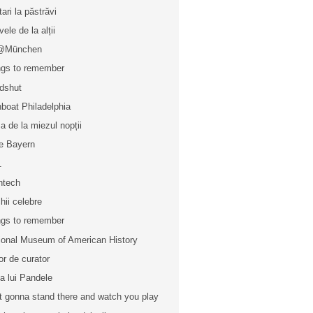
tari la păstrăvi
ele de la alții
@München
gs to remember
dshut
boat Philadelphia
a de la miezul nopții
e Bayern
1
htech
hii celebre
gs to remember
ional Museum of American History
r de curator
ea lui Pandele
t gonna stand there and watch you play