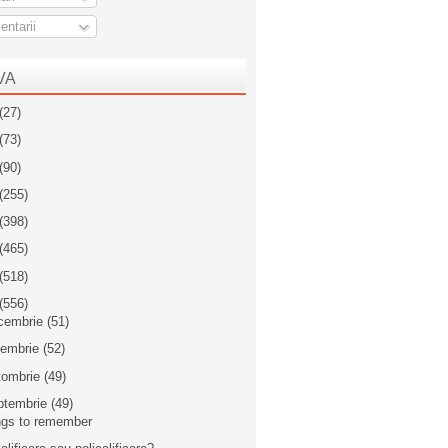
ntarii
VA
(27)
(73)
(90)
(255)
(398)
(465)
(518)
(556)
cembrie
(51)
iembrie
(52)
tombrie
(49)
ptembrie
(49)
gs to remember