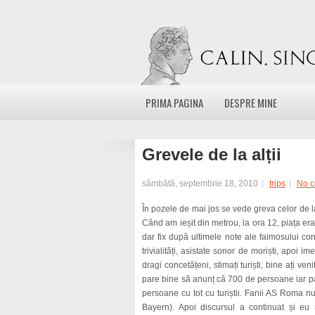
PRIMA PAGINA
DESPRE MINE
Grevele de la alții
sâmbătă, septembrie 18, 2010
trips
No 
În pozele de mai jos se vede greva celor de l
Când am ieșit din metrou, la ora 12, piața era
dar fix după ultimele note ale faimosului con
trivialități, asistate sonor de moriști, apoi im
dragi concetățeni, stimați turiști, bine ați ve
pare bine să anunț că 700 de persoane iar par
persoane cu tot cu turiștii. Fanii AS Roma n
Bayern). Apoi discursul a continuat și e