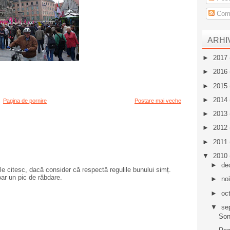
Come
ARHI
►
2017
►
2016
►
2015
►
2014
Pagina de pornire
Postare mai veche
►
2013
►
2012
►
2011
▼
2010
►
de
e citesc, dacă consider că respectă regulile bunului simț.
oar un pic de răbdare.
►
no
►
oc
▼
se
Son