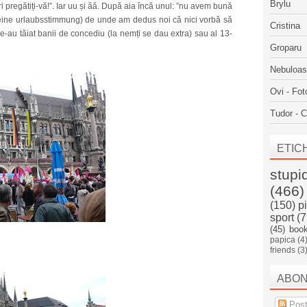
Brylu
i pregătiți-vă!”. Iar uu și ăă. După aia încă unul: ”nu avem bună
: keine urlaubsstimmung) de unde am dedus noi că nici vorbă să
Cristina
e-au tăiat banii de concediu (la nemți se dau extra) sau al 13-
Groparu
Nebuloa
Ovi - Fot
Tudor - C
ETIC
stupi
(466)
(150)
p
sport
(7
(45)
boo
papica
(4
friends
(3
ABO
Post