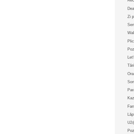
Rec
Dea
Zi p
Se
Wal
Plic
Poz
Let
Tăr
Ora
Son
Par
Kaz
Far
Lăp
U2@
Poz