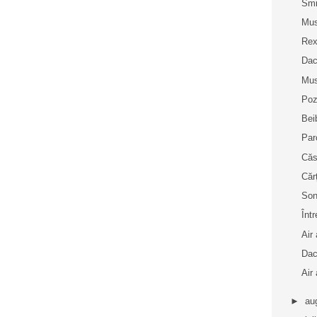
Smi
Mus
Rex
Dac
Mus
Poz
Bei
Par
Căs
Căr
Son
Înt
Air
Dac
Air
►
au