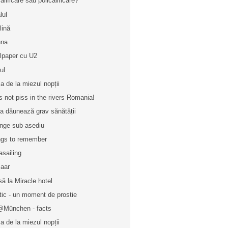
alificare sau policalificare?
lul
lină
nna
lpaper cu U2
ul
a de la miezul nopții
's not piss in the rivers Romania!
ia dăunează grav sănătății
nge sub asediu
gs to remember
asailing
aar
să la Miracle hotel
tic - un moment de prostie
München - facts
a de la miezul nopții