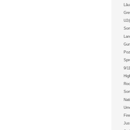
Lău
Grev
U2
Son
Lan
Gun
Poz
Spr
9/1
Hig
Roc
Son
Nat
Umo
Fir
Jus