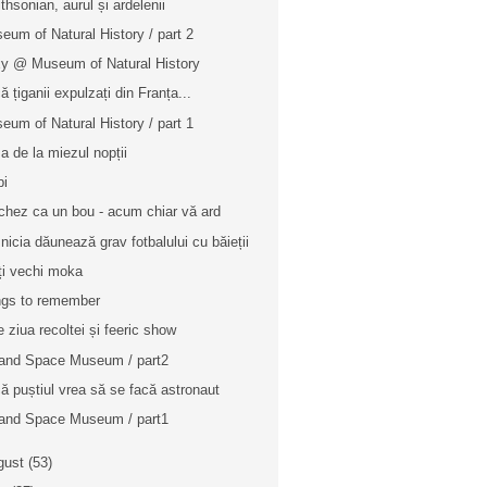
thsonian, aurul și ardelenii
eum of Natural History / part 2
y @ Museum of Natural History
ă țiganii expulzați din Franța...
eum of Natural History / part 1
a de la miezul nopții
bi
chez ca un bou - acum chiar vă ard
nicia dăunează grav fotbalului cu băieții
ți vechi moka
gs to remember
re ziua recoltei și feeric show
 and Space Museum / part2
ă puștiul vrea să se facă astronaut
 and Space Museum / part1
gust
(53)