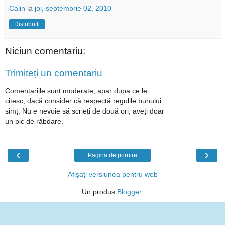
Calin
la
joi, septembrie 02, 2010
Distribuiți
Niciun comentariu:
Trimiteți un comentariu
Comentariile sunt moderate, apar dupa ce le
citesc, dacă consider că respectă regulile bunului
simț. Nu e nevoie să scrieți de două ori, aveți doar
un pic de răbdare.
‹
›
Pagina de pornire
Afișați versiunea pentru web
Un produs
Blogger
.