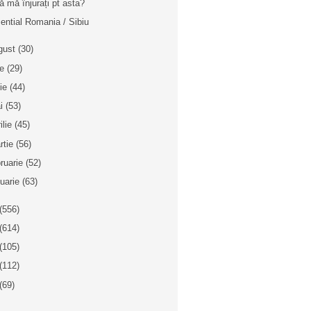
ă mă înjurați pt asta?
ential Romania / Sibiu
gust
(30)
ie
(29)
nie
(44)
i
(53)
ilie
(45)
rtie
(56)
bruarie
(52)
nuarie
(63)
(556)
(614)
(105)
(112)
(69)