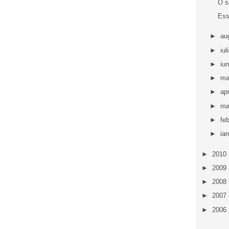
O s
Ess
►
au
►
iul
►
iu
►
ma
►
apr
►
ma
►
fe
►
ia
►
2010
►
2009
►
2008
►
2007
►
2006