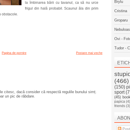
Brylu
la îmbinarea bării cu tavanul, ca să nu urce
frigul din hală probabil. Scaunul ăla din prim
Cristina
u obstacole.
Groparu
Nebuloa
Ovi - Fot
Tudor - C
Pagina de pornire
Postare mai veche
ETIC
stupi
(466)
(150)
p
e citesc, dacă consider că respectă regulile bunului simț.
sport
(7
oar un pic de răbdare.
(45)
boo
papica
(4
friends
(3
ABO
Post