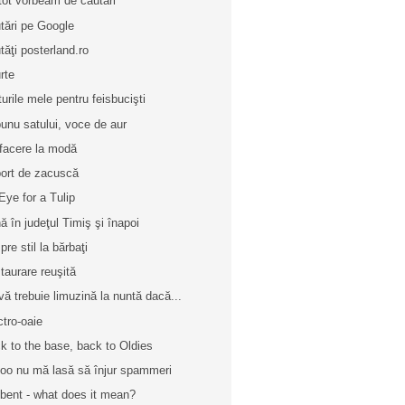
tot vorbeam de căutări
tări pe Google
tăţi posterland.ro
rte
turile mele pentru feisbucişti
unu satului, voce de aur
facere la modă
ort de zacuscă
Eye for a Tulip
ă în judeţul Timiş şi înapoi
pre stil la bărbaţi
taurare reuşită
vă trebuie limuzină la nuntă dacă...
ctro-oaie
k to the base, back to Oldies
oo nu mă lasă să înjur spammeri
lbent - what does it mean?