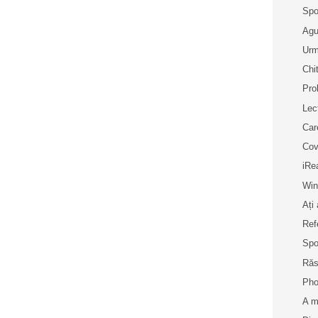
Spo
Agu
Urm
Chi
Prol
Lec
Car
Cov
iRe
Win
Ați
Ref
Spo
Răs
Pho
A m