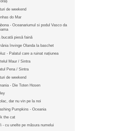
 oraș
turi de weekend
nhas do Mar
abona - Oceanariumul si podul Vasco da
Gama
 bucată piesă faină
ânia învinge Olanda la baschet
luz - Palatul care a ruinat națiunea
telul Maur / Sintra
atul Pena / Sintra
turi de weekend
mania - Die Toten Hosen
ley
plac, dar nu vin pe la noi
shing Pumpkins - Oceania
k the cat
fi - cu unelte pe măsura numelui