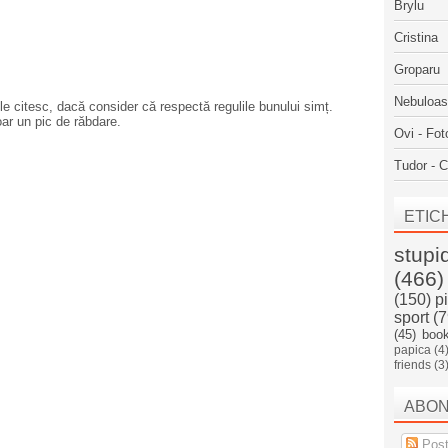
Brylu
Cristina
Groparu
Nebuloa
e citesc, dacă consider că respectă regulile bunului simț.
oar un pic de răbdare.
Ovi - Fot
Tudor - C
ETIC
stupi
(466)
(150)
p
sport
(7
(45)
boo
papica
(4
friends
(3
ABO
Post