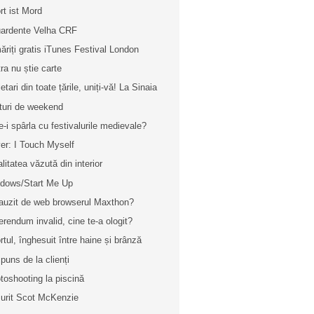
rt ist Mord
ardente Velha CRF
ăriți gratis iTunes Festival London
tra nu știe carte
etari din toate țările, uniți-vă! La Sinaia
turi de weekend
e-i spârla cu festivalurile medievale?
er: I Touch Myself
alitatea văzută din interior
dows/Start Me Up
 auzit de web browserul Maxthon?
erendum invalid, cine te-a ologit?
rtul, înghesuit între haine și brânză
puns de la clienți
toshooting la piscină
urit Scot McKenzie