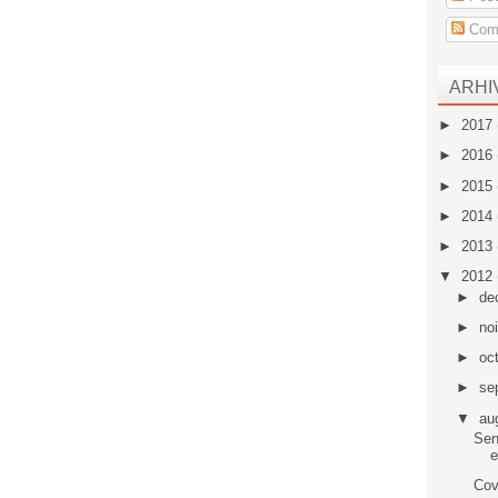
Come
ARHI
►
2017
►
2016
►
2015
►
2014
►
2013
▼
2012
►
de
►
no
►
oc
►
se
▼
au
Sen
e
Cov