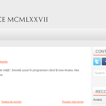
CONT
ments
e mâță”, folosită uzual în programare când îți iese treaba. Aka
ne.
REC
Andrei
Pagina de pornire
Postare mai veche