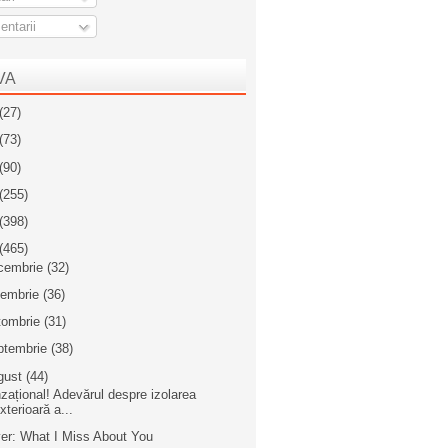
ntarii
VA
(27)
(73)
(90)
(255)
(398)
(465)
cembrie
(32)
iembrie
(36)
tombrie
(31)
ptembrie
(38)
gust
(44)
zațional! Adevărul despre izolarea
xterioară a...
er: What I Miss About You