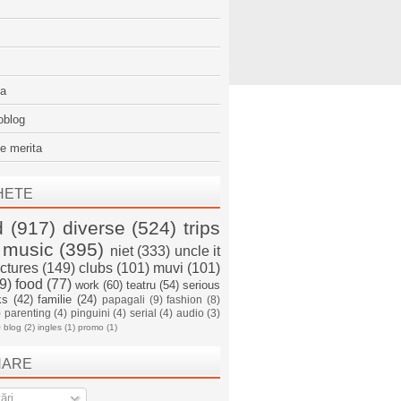
sa
oblog
e merita
HETE
d
(917)
diverse
(524)
trips
music
(395)
niet
(333)
uncle it
ictures
(149)
clubs
(101)
muvi
(101)
9)
food
(77)
work
(60)
teatru
(54)
serious
ks
(42)
familie
(24)
papagali
(9)
fashion
(8)
)
parenting
(4)
pinguini
(4)
serial
(4)
audio
(3)
)
blog
(2)
ingles
(1)
promo
(1)
NARE
ări