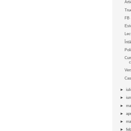
Arti
Tru
FB 
Esto
Lec
Întâ
Pol
Cum
c
Ver
Cas
►
iul
►
iu
►
ma
►
apr
►
ma
►
fe