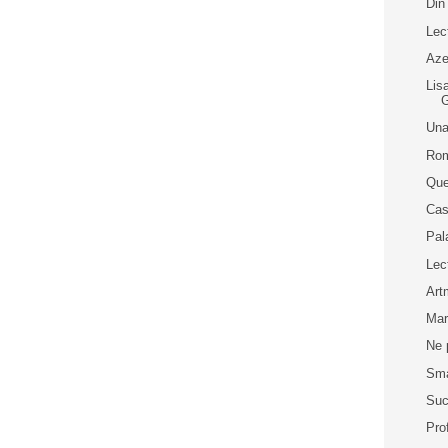
Din
Lec
Aze
Lis
Una
Rom
Que
Cas
Pal
Lec
Art
Mar
Ne 
Sma
Suc
Pro