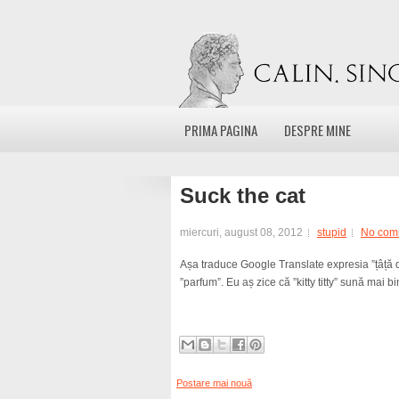
PRIMA PAGINA
DESPRE MINE
Suck the cat
miercuri, august 08, 2012
stupid
No com
Așa traduce Google Translate expresia ”țâță d
”parfum”. Eu aș zice că ”kitty titty” sună mai bi
Postare mai nouă