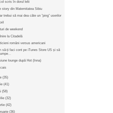
col scris în dorul lelii
e story din Maternitatea Sibiu
ar trebui să mai dea câte un ”ping” userilor
ril
turi de weekend
lnire la Citadelă
iticieni români versus americani
 să-ți faci cont pe iTunes Store US și să
umpe...
siune lounge după Hot (Inna)
cais
ie
(35)
nie
(41)
i
(58)
ilie
(32)
rtie
(42)
bruarie
(36)