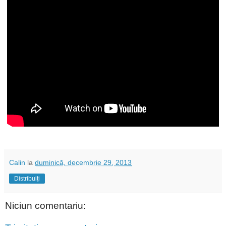
Calin
la
duminică, decembrie 29, 2013
Distribuiți
Niciun comentariu: