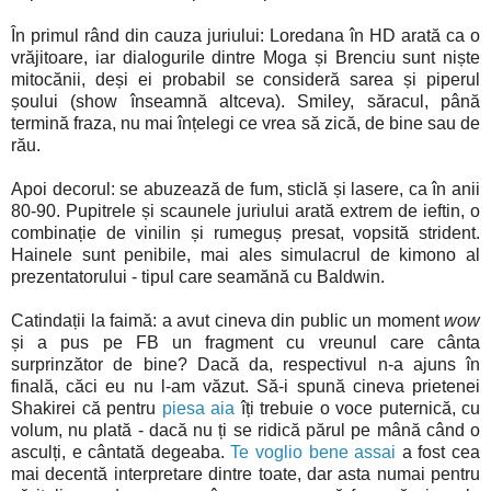
În primul rând din cauza juriului: Loredana în HD arată ca o
vrăjitoare, iar dialogurile dintre Moga și Brenciu sunt niște
mitocănii, deși ei probabil se consideră sarea și piperul
șoului (show înseamnă altceva). Smiley, săracul, până
termină fraza, nu mai înțelegi ce vrea să zică, de bine sau de
rău.
Apoi decorul: se abuzează de fum, sticlă și lasere, ca în anii
80-90. Pupitrele și scaunele juriului arată extrem de ieftin, o
combinație de vinilin și rumeguș presat, vopsită strident.
Hainele sunt penibile, mai ales simulacrul de kimono al
prezentatorului - tipul care seamănă cu Baldwin.
Catindații la faimă: a avut cineva din public un moment
wow
și a pus pe FB un fragment cu vreunul care cânta
surprinzător de bine? Dacă da, respectivul n-a ajuns în
finală, căci eu nu l-am văzut. Să-i spună cineva prietenei
Shakirei că pentru
piesa aia
îți trebuie o voce puternică, cu
volum, nu plată - dacă nu ți se ridică părul pe mână când o
asculți, e cântată degeaba.
Te voglio bene assai
a fost cea
mai decentă interpretare dintre toate, dar asta numai pentru