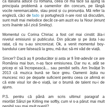
că italiana aduce cu româna, ceea ce mă face să ajung la
principala problemă a oamenilor din concurs, pe lângă
vocile neremarcabile, stau prost și cu pronunția. Mă refer la
engleză, căci de
fado
și portugheză n-are rost să discutăm,
sunt mult mai melodice decât ce-am auzit eu la Nour
(enunț
scris înainte să-l zică Smiley)
.
Momentul cu Corina Chiriac a fost cel mai cinstit: ăla-i
nivelul emisiunii și publicului. Din păcate și pe ăsta l-au
ratat, că nu s-au sincronizat. Ok, a venit momentul boy-
bandului care falsează la greu, mă duc să-mi văd de viață.
Sincer? Dacă aș fi producător și asta ar fi într-adevăr ce are
România mai bun, n-aș face emisiunea. Dar nu e, atât se
pricep ei să încropească.... sau penibil sells. Am învățat în
2013 că muzica bună se face greu. Oamenii ăștia nu
muncesc nici pe departe suficient pentru ceea ce afirmă ei
că este visul lor de-o viață, iar o brumă de talent nu-i de
ajuns.
P.S. pentru că până am scris ultimul paragraf a
miorlăit
Sânzi
pe Killing me softly, cum vi s-a părut: mai mult
penibil sau mai mult pueril?