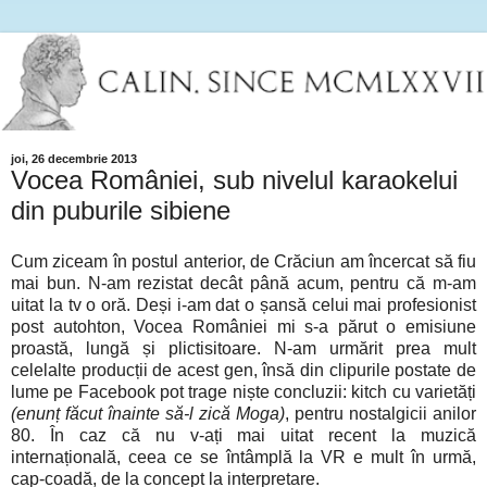
joi, 26 decembrie 2013
Vocea României, sub nivelul karaokelui
din puburile sibiene
Cum ziceam în postul anterior, de Crăciun am încercat să fiu
mai bun. N-am rezistat decât până acum, pentru că m-am
uitat la tv o oră. Deși i-am dat o șansă celui mai profesionist
post autohton, Vocea României mi s-a părut o emisiune
proastă, lungă și plictisitoare. N-am urmărit prea mult
celelalte producții de acest gen, însă din clipurile postate de
lume pe Facebook pot trage niște concluzii: kitch cu varietăți
(enunț făcut înainte să-l zică Moga)
, pentru nostalgicii anilor
80. În caz că nu v-ați mai uitat recent la muzică
internațională, ceea ce se întâmplă la VR e mult în urmă,
cap-coadă, de la concept la interpretare.