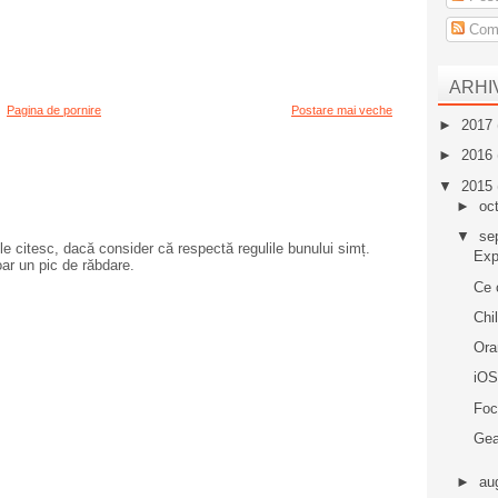
Come
ARHI
Pagina de pornire
Postare mai veche
►
2017
►
2016
▼
2015
►
oc
▼
se
e citesc, dacă consider că respectă regulile bunului simț.
Exp
oar un pic de răbdare.
Ce 
Chi
Ora
iOS
Foc
Gea
►
au