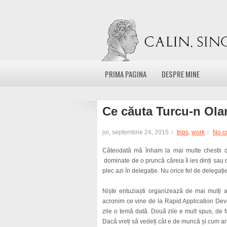
PRIMA PAGINA
DESPRE MINE
Ce căuta Turcu-n Ol
joi, septembrie 24, 2015
trips
,
work
No c
Câteodată mă înham la mai multe chestii de
dominate de o pruncă căreia îi ies dinți sau do
plec azi în delegație. Nu orice fel de delegație
Niște entuziaști organizează de mai mulți 
acronim ce vine de la Rapid Application De
zile o temă dată. Două zile e mult spus, de f
Dacă vreți să vedeți cât e de muncă și cum ar