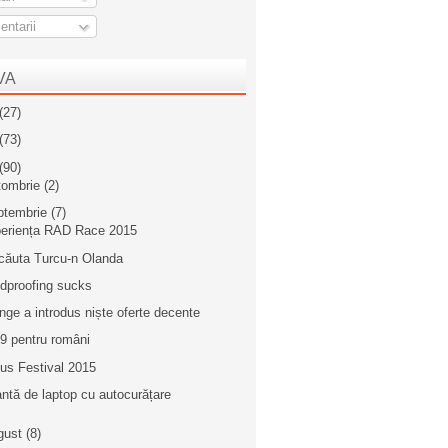
ntarii
VA
(27)
(73)
(90)
tombrie
(2)
ptembrie
(7)
eriența RAD Race 2015
căuta Turcu-n Olanda
ldproofing sucks
nge a introdus niște oferte decente
9 pentru români
us Festival 2015
ntă de laptop cu autocurățare
gust
(8)