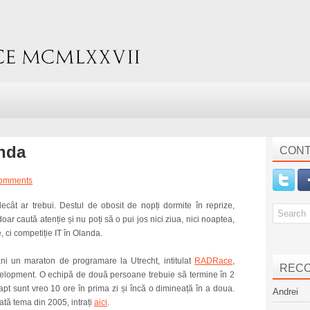
anda
CONT
omments
cât ar trebui. Destul de obosit de nopți dormite în reprize,
ar caută atenție și nu poți să o pui jos nici ziua, nici noaptea,
, ci competiție IT în Olanda.
ani un maraton de programare la Utrecht, intitulat
RADRace
,
REC
velopment. O echipă de două persoane trebuie să termine în 2
apt sunt vreo 10 ore în prima zi și încă o dimineață în a doua.
Andrei
ată tema din 2005, intrați
aici
.