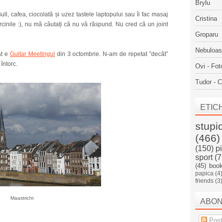
Brylu
, cafea, ciocolată și uzez tastele laptopului sau îi fac masaj
Cristina
rcinile :), nu mă căutați că nu vă răspund. Nu cred că un joint
Groparu
Nebuloa
at e
Guitar Meetingul
din 3 octombrie. N-am de repetat ”decât”
întorc.
Ovi - Fot
Tudor - C
ETIC
stupi
(466)
(150)
p
sport
(7
(45)
boo
papica
(4
friends
(3
Maastricht
ABO
Post