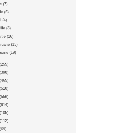
ie
(7)
nie
(6)
i
(4)
ilie
(8)
rtie
(16)
bruarie
(13)
nuarie
(19)
(255)
(398)
(465)
(518)
(556)
(614)
(105)
(112)
(69)