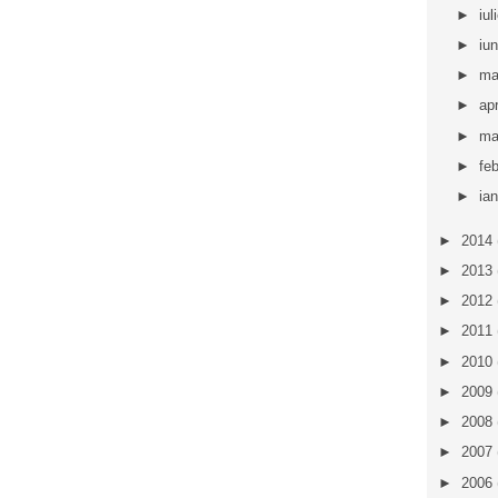
►
iul
►
iu
►
ma
►
apr
►
ma
►
fe
►
ia
►
2014
►
2013
►
2012
►
2011
►
2010
►
2009
►
2008
►
2007
►
2006