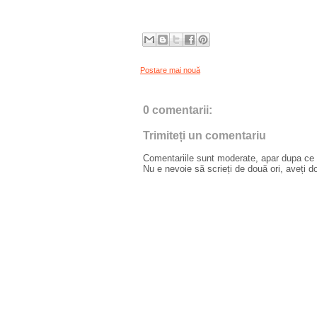
Postare mai nouă
0 comentarii:
Trimiteți un comentariu
Comentariile sunt moderate, apar dupa ce l
Nu e nevoie să scrieți de două ori, aveți d