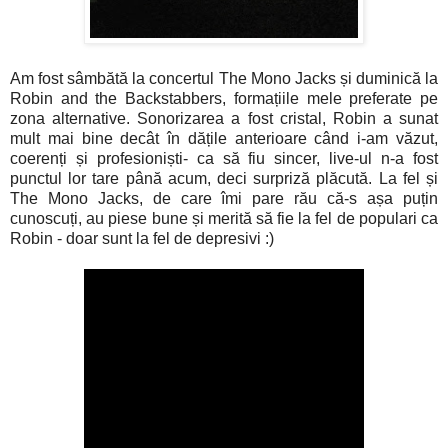
Am fost sâmbătă la concertul The Mono Jacks și duminică la
Robin and the Backstabbers, formațiile mele preferate pe
zona alternative. Sonorizarea a fost cristal, Robin a sunat
mult mai bine decât în dățile anterioare când i-am văzut,
coerenți și profesioniști- ca să fiu sincer, live-ul n-a fost
punctul lor tare până acum, deci surpriză plăcută. La fel și
The Mono Jacks, de care îmi pare rău că-s așa puțin
cunoscuți, au piese bune și merită să fie la fel de populari ca
Robin - doar sunt la fel de depresivi :)