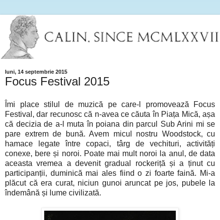
luni, 14 septembrie 2015
Focus Festival 2015
Îmi place stilul de muzică pe care-l promovează Focus
Festival, dar recunosc că n-avea ce căuta în Piața Mică, așa
că decizia de a-l muta în poiana din parcul Sub Arini mi se
pare extrem de bună. Avem micul nostru Woodstock, cu
hamace legate între copaci, târg de vechituri, activități
conexe, bere și noroi. Poate mai mult noroi la anul, de data
aceasta vremea a devenit gradual rockeriță și a ținut cu
participanții, duminică mai ales fiind o zi foarte faină. Mi-a
plăcut că era curat, niciun gunoi aruncat pe jos, pubele la
îndemână și lume civilizată.