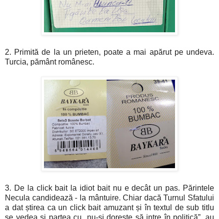
2. Primită de la un prieten, poate a mai apărut pe undeva.
Turcia, pământ românesc.
3. De la click bait la idiot bait nu e decât un pas. Părintele
Necula candidează - la mântuire. Chiar dacă Turnul Sfatului
a dat știrea ca un click bait amuzant și în textul de sub titlu
se vedea și partea cu „nu-și dorește să intre în politică”, au