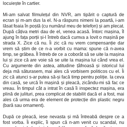
locuiește în cartier.
Mi-am salvat filmulețul din NVR, am tipărit o captură de
ecran și m-am dus la el. N-a răspuns nimeni la poartă, i-am
lăsat foaia în poștă (cu numărul meu de telefon) și am plecat.
După câțiva metri dau de el, venea acasă. Întorc mașina, îl
ajung în fața porții și-l întreb dacă cumva a lovit o mașină pe
strada X. Zice că nu. Îi zic că nu vrem compensanție dar
vrem să știm de ce n-a vorbit cu mama: spune că n-avea
timp, se grăbea. Îl întreb de ce a coborât să se uite la mașina
lui și zice că are voie să se uite la mașina lui când vrea el.
Cu argumente din astea, atitudine țâfnoasă și istoricul lui
deja mă săturasem, mai ales că vorbisem politicos cu el. Îi
zic că atunci s-ar putea să-și facă timp pentru poliție. Ia ceva
din casă, se urcă în mașină și pleacă, zicându-mi să fac ce
vreau. În timpul cât a intrat în casă îi inspectez mașina, era
plină de julituri, prea complicat de stabilit dacă el a fost, mai
ales că urma era de element de protecție din plastic negru
(bară sau ornament).
După ce pleacă, iese nevasta și mă întreabă despre ce a
fost vorba. Îi explic, îi spun că n-am venit cu scandal, nu