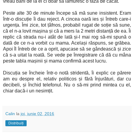
vreau bani de la ei ci doar să lămuresc o fază de căcat.
Peste alte 30 de minute începe să mă sune insistent. Eram
într-o discuție îi dau reject. A cincea oară ies și întreb care-i
urgența. Îmi zice, tot țâfnos, probabil rugat de soție să sune,
că el n-a lovit mașina și că a mers la 2 metri distanță de ea. Îi
replic că strada nu-i atât de lată și-l mai rog să-mi spună o
dată de ce n-a vorbit cu mama. Același răspuns, se grăbea.
Apoi îl întreb de ce a oprit, apucase să se gândească și zice
că s-a uitat la roată. Se vede pe înregistrare că dă cu mâna
peste tabla mașinii și mama confirmă acest lucru.
Discuția se încheie într-o notă stridentă, îi explic ce părere
am eu despre el, relativ politicos și fără înjurături, dar cu
decibeli, și închid telefonul. Nu o să-mi prind mintea cu el,
chiar dacă-i un nesimțit.
Calin
la
joi, iunie 02, 2016
Distribuiți