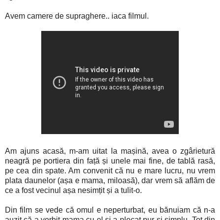
Avem camere de supraghere.. iaca filmul.
Am ajuns acasă, m-am uitat la mașină, avea o zgârietură
neagră pe portiera din față și unele mai fine, de tablă rasă,
pe cea din spate. Am convenit că nu e mare lucru, nu vrem
plata daunelor (așa e mama, miloasă), dar vrem să aflăm de
ce a fost vecinul așa nesimțit și a tulit-o.
Din film se vede că omul e neperturbat, eu bănuiam că n-a
auzit că a vorbit mama cu el și a plecat pur și simplu. Tot din