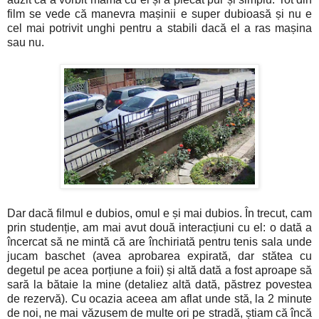
film se vede că manevra mașinii e super dubioasă și nu e
cel mai potrivit unghi pentru a stabili dacă el a ras mașina
sau nu.
Dar dacă filmul e dubios, omul e și mai dubios. În trecut, cam
prin studenție, am mai avut două interacțiuni cu el: o dată a
încercat să ne mintă că are închiriată pentru tenis sala unde
jucam baschet (avea aprobarea expirată, dar stătea cu
degetul pe acea porțiune a foii) și altă dată a fost aproape să
sară la bătaie la mine (detaliez altă dată, păstrez povestea
de rezervă). Cu ocazia aceea am aflat unde stă, la 2 minute
de noi, ne mai văzusem de multe ori pe stradă, știam că încă