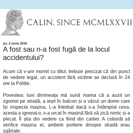
joi, 2 iunie 2016
A fost sau n-a fost fugă de la locul
accidentului?
Acum că v-am momit cu titlul, trebuie precizat că din punct
de vedere legal, un accident fără victime se declară în 24
ore la Poliție.
Povestea: luni dimineața mă sună mama că a auzit un
zgomot pe stradă, a ieșit în balcon și a văzut un domn care
își inspecta mașina. L-a întrebat dacă s-a întâmplat ceva,
acesta a ignorat-o, s-a urcat în mașină fără să zică nimic și a
plecat. Îl știa din vedere ca fiind din cartier. A coborât să
verifice mașina ei, ambele portiere dinspre stradă erau
zgâriate.