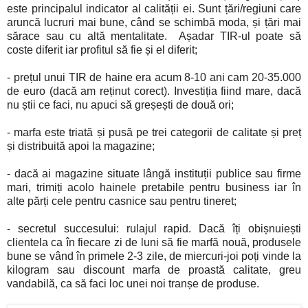
este principalul indicator al calității ei. Sunt țări/regiuni care
aruncă lucruri mai bune, când se schimbă moda, și țări mai
sărace sau cu altă mentalitate. Așadar TIR-ul poate să
coste diferit iar profitul să fie și el diferit;
- prețul unui TIR de haine era acum 8-10 ani cam 20-35.000
de euro (dacă am reținut corect). Investiția fiind mare, dacă
nu știi ce faci, nu apuci să greșești de două ori;
- marfa este triată și pusă pe trei categorii de calitate și preț
și distribuită apoi la magazine;
- dacă ai magazine situate lângă instituții publice sau firme
mari, trimiți acolo hainele pretabile pentru business iar în
alte părți cele pentru casnice sau pentru tineret;
- secretul succesului: rulajul rapid. Dacă îți obișnuiești
clientela ca în fiecare zi de luni să fie marfă nouă, produsele
bune se vând în primele 2-3 zile, de miercuri-joi poți vinde la
kilogram sau discount marfa de proastă calitate, greu
vandabilă, ca să faci loc unei noi tranșe de produse.