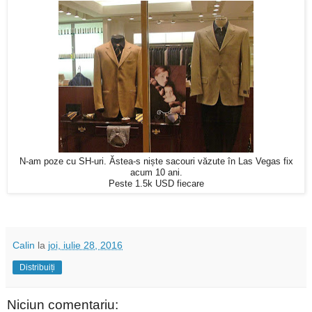
N-am poze cu SH-uri. Ăstea-s niște sacouri văzute în Las Vegas fix
acum 10 ani.
Peste 1.5k USD fiecare
Calin
la
joi, iulie 28, 2016
Distribuiți
Niciun comentariu: