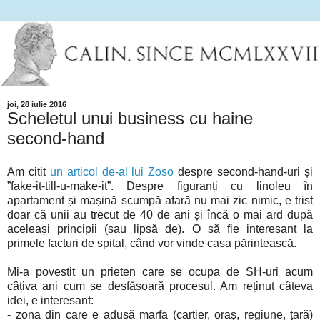
joi, 28 iulie 2016
Scheletul unui business cu haine
second-hand
Am citit
un articol de-al lui Zoso
despre second-hand-uri și
”fake-it-till-u-make-it”. Despre figuranți cu linoleu în
apartament și mașină scumpă afară nu mai zic nimic, e trist
doar că unii au trecut de 40 de ani și încă o mai ard după
aceleași principii (sau lipsă de). O să fie interesant la
primele facturi de spital, când vor vinde casa părintească.
Mi-a povestit un prieten care se ocupa de SH-uri acum
câțiva ani cum se desfășoară procesul. Am reținut câteva
idei, e interesant:
- zona din care e adusă marfa (cartier, oraș, regiune, țară)