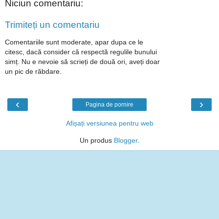
Niciun comentariu:
Trimiteți un comentariu
Comentariile sunt moderate, apar dupa ce le
citesc, dacă consider că respectă regulile bunului
simț. Nu e nevoie să scrieți de două ori, aveți doar
un pic de răbdare.
‹
›
Pagina de pornire
Afișați versiunea pentru web
Un produs
Blogger
.