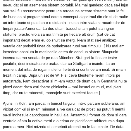
ne-au dat si un asemenea sistem portabil. Ma mai gandesc daca sa-l injur
sau sa-i fiu recunoscator pentru ca totdeauna aceste sisteme sunt la fel
de bune ca si programatorul care a conceput algoritmul din ele si de multe
ori intre teorie si practica e o distanta ..nu ca intre viata si moarte dar de
timp/injuraturi/amenda. La dus stiam traseul si am putut sa-i ignor
sfaturile; practic vroia sa ma trimita pe fiecare alt drum (cat de cat
important) decat eram eu obisnuit sa merg. N-am stat sa-i analizez
setarile dar probabil tinea de optimizarea rutei sau timpului. [ Nu mai am
incredere absoluta in masinariile astea de cand un sistem Blaupunkt
incerca sa ma scoata de pe ruta München-Stuttgart la fiecare iesire
posibila, desi indicatoarele aratau clar ca Stuttgart e inainte. La un
moment dat iritat de rugamintile lui fierbinti si continue am iesit. Si m-am
trezit in camp. Dupa un set de WTF si ceva blesteme m-am intors pe
autostrada, l-am dezactivat si mi-am vazut de drum ca in Germania nu te
pierzi decat daca esti foarte ghinionist – mai incurci drumuri, mai pierzi
timp, dar nu te ratacesti, marcajele sunt excelent facute.]
Ajunsi in Köln, am parcat in buricul targului, intr-o parcare subterana, am
vizitat dom-ul si m-am minunat a n-a oara cat de prosti au putut fi nemtii
sa-si inghesuie capodopera in halul ala. Ansamblul format de dom si gara
centrala aflata la cativa metri e o crima de planificare arhitecturala dupa
parerea mea. Nici mizeria si cersetorii aferenti nu le fac cinste. De data