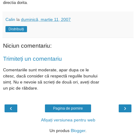
directia dorita.
Calin
la
duminică, martie 11, 2007
Distribuiți
Niciun comentariu:
Trimiteți un comentariu
Comentariile sunt moderate, apar dupa ce le
citesc, dacă consider că respectă regulile bunului
simț. Nu e nevoie să scrieți de două ori, aveți doar
un pic de răbdare.
‹
›
Pagina de pornire
Afișați versiunea pentru web
Un produs
Blogger
.