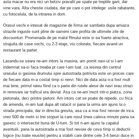
asta macar nu era nici un betziv pravalit pe spate pe treptile garii, dar
vine vara. Alta chestie ciudata, dar pe care o pot intelege: usile rabatante,
cu fotocelula, de la intrarea in dom.
Orasul vechi e intesat de magazine de firma iar sambata dupa amiaza
strazile inguste sunt pline de oameni care profita de ultimele zile de
discounturi.
Promenada de pe malul Rinului este si ea foarte atractiva,
strajuita de case vechi, cu 2-3 etaje, viu colorate, fiecare avand un
restaurant la parter.
Lasandu-se seara ne-am intors la masina, am pornit navi-ul si l-am
indemnat sa-si faca treaba pt care l-am luat, ca iesirea din centrul
orasului si gasirea drumului spre autostrada potrivita este un proces care
de fiecare data m-a costat timp si nervi. Nici de data asta n-a fost mult
mai bine, primul rateu fiind ca o parte din rutele alese de navi erau strazi
in renovare iar traficul era deviat. Asa ca ne-am trezit intr-o piatza, zona
pietonala, deci printre pietoni. Am intors cat se poate de repede, cu frica
de amenda, m-am luat dupa alt ratacit si pana la urma am ajuns la o
strada principala, dar in directia gresita, asa ca a mai fost nevoie de inca
vreo 500 de metri si trei stopuri la care rosul tinea cateva minute pana sa
gasesc o intersectie buna de U-turn. Si tot n-am ajuns la capatul
aventurii, pana la autostrada a mai fost nevoie de ceva timp si deductii
logice (nu toate reusite) pentru a stabili care dintre cele 3-4 benzi duce in