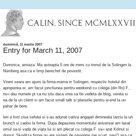
duminică, 11 martie 2007
Entry for March 11, 2007
Duminica, amiaza. Ma asteapta 5 ore de mers cu trenul de la Solingen la
Nürnberg asa ca e timp berechet de povestit.
Vineri seara am ajuns la firma-mama in Solingen, respectiv hotelul din
apropierea ei, am facut jonctiunea pentru weekend cu colega (din Ro) F.,
nu-i dau numele pt ca nu stiu daca vrea sa fie vedeta de blog, venita si
ea de la un client si am facut small talk si planurile pentru w-end la un
pahar de bere.
Ieri a fost ziua sefului si s-au adunat cativa angajati dimineata tarziu la un
brunch si cadou la firma.
Dupa depasirea momentului aniversar am lasat
omul sa-si vada de viata lui si am plecat cu colega F. sa-i arat Kölnul si
domul. Skoditza firmei nu are sistem de navigatie (pe scurt „navi“) asa ca