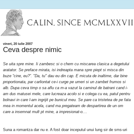
vineri, 20 iulie 2007
Ceva despre nimic
Se uita spre mine. Ii zambesc si o chem cu miscarea clasica a degetului
aratator. Se preface mirata, isi indreapta mana spre piept si misca din
buze “cine, eu?”. "Da, tu" dau eu din cap. E micuta de inaltime, dar bine
proportionata, par carliontat ce-i curge pe umeri si un zambet frumos si
alb. Dupa ceva timp o sa aflu ca m-a vazut la caminul de batrani cand i-
am dus matusei mele, care lucreaza acolo si e colega cu ea, patul pentru
bolnavi in care l-am ingrijit pe bunicul meu. Se pare ca tristetea de pe fata
mea in momentul acela, cand ma pregateam de despartirea de un om
care a insemnat mult pt mine, a impresionat-o....
Suna a romantza dar nu e. A fost doar inceputul unui lung sir de sms-uri