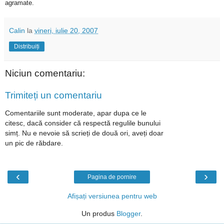
agramate.
Calin
la
vineri, iulie 20, 2007
Distribuiți
Niciun comentariu:
Trimiteți un comentariu
Comentariile sunt moderate, apar dupa ce le
citesc, dacă consider că respectă regulile bunului
simț. Nu e nevoie să scrieți de două ori, aveți doar
un pic de răbdare.
‹
›
Pagina de pornire
Afișați versiunea pentru web
Un produs
Blogger
.