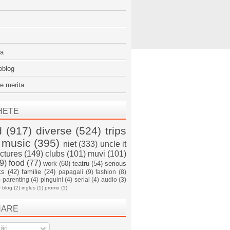
sa
oblog
e merita
HETE
d
(917)
diverse
(524)
trips
music
(395)
niet
(333)
uncle it
ictures
(149)
clubs
(101)
muvi
(101)
9)
food
(77)
work
(60)
teatru
(54)
serious
ks
(42)
familie
(24)
papagali
(9)
fashion
(8)
)
parenting
(4)
pinguini
(4)
serial
(4)
audio
(3)
)
blog
(2)
ingles
(1)
promo
(1)
NARE
ări