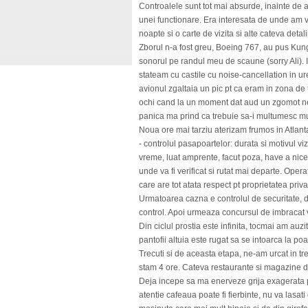
Controalele sunt tot mai absurde, inainte de a
unei functionare. Era interesata de unde am ve
noapte si o carte de vizita si alte cateva detal
Zborul n-a fost greu, Boeing 767, au pus Kun
sonorul pe randul meu de scaune (sorry Ali). 
stateam cu castile cu noise-cancellation in ur
avionul zgaltaia un pic pt ca eram in zona de 
ochi cand la un moment dat aud un zgomot ne
panica ma prind ca trebuie sa-i multumesc muz
Noua ore mai tarziu aterizam frumos in Atlant
- controlul pasapoartelor: durata si motivul viz
vreme, luat amprente, facut poza, have a nice
unde va fi verificat si rutat mai departe. Op
care are tot atata respect pt proprietatea privat
Urmatoarea cazna e controlul de securitate, da
control. Apoi urmeaza concursul de imbracat v
Din ciclul prostia este infinita, tocmai am auz
pantofii altuia este rugat sa se intoarca la poa
Trecuti si de aceasta etapa, ne-am urcat in tr
stam 4 ore. Cateva restaurante si magazine de 
Deja incepe sa ma enerveze grija exagerata pt
atentie cafeaua poate fi fierbinte, nu va lasati