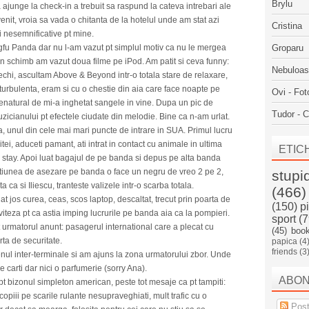
Brylu
 ajunge la check-in a trebuit sa raspund la cateva intrebari ale
nit, vroia sa vada o chitanta de la hotelul unde am stat azi
Cristina
ii nesemnificative pt mine.
gfu Panda dar nu l-am vazut pt simplul motiv ca nu le mergea
Groparu
In schimb am vazut doua filme pe iPod. Am patit si ceva funny:
Nebuloa
echi, ascultam Above & Beyond intr-o totala stare de relaxare,
turbulenta, eram si cu o chestie din aia care face noapte pe
Ovi - Fot
natural de mi-a inghetat sangele in vine. Dupa un pic de
Tudor - C
icianului pt efectele ciudate din melodie. Bine ca n-am urlat.
a, unul din cele mai mari puncte de intrare in SUA. Primul lucru
itei, aduceti pamant, ati intrat in contact cu animale in ultima
ETIC
 stay. Apoi luat bagajul de pe banda si depus pe alta banda
eratiunea de asezare pe banda o face un negru de vreo 2 pe 2,
stupi
a ca si Iliescu, tranteste valizele intr-o scarba totala.
(466)
t jos curea, ceas, scos laptop, descaltat, trecut prin poarta de
(150)
p
iteza pt ca astia imping lucrurile pe banda aia ca la pompieri.
sport
(7
it urmatorul anunt: pasagerul international care a plecat cu
(45)
boo
rta de securitate.
papica
(4
friends
(3
enul inter-terminale si am ajuns la zona urmatorului zbor. Unde
carti dar nici o parfumerie (sorry Ana).
ABO
 bizonul simpleton american, peste tot mesaje ca pt tampiti:
 copiii pe scarile rulante nesupraveghiati, mult trafic cu o
Post