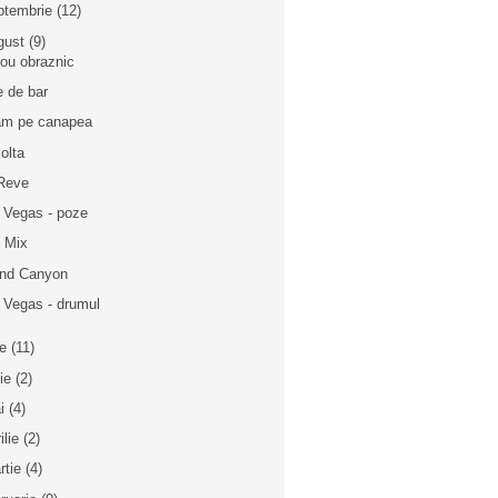
ptembrie
(12)
gust
(9)
cou obraznic
e de bar
m pe canapea
olta
Reve
 Vegas - poze
 Mix
nd Canyon
 Vegas - drumul
ie
(11)
nie
(2)
i
(4)
ilie
(2)
rtie
(4)