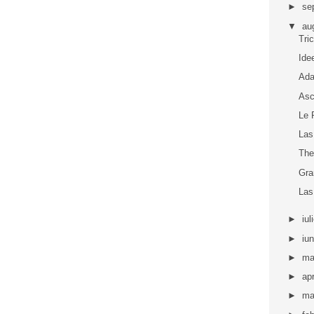
►
se
▼
au
Tri
Ide
Ada
Asc
Le 
Las
The
Gra
Las
►
iul
►
iu
►
ma
►
apr
►
ma