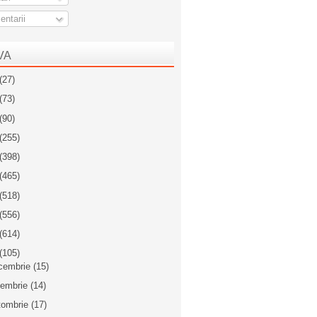
ntarii
VA
(27)
(73)
(90)
(255)
(398)
(465)
(518)
(556)
(614)
(105)
cembrie
(15)
iembrie
(14)
tombrie
(17)