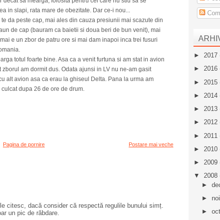
r decat sa mearga, folosita pentru cei care nu stiu sa se
a in slapi, rata mare de obezitate. Dar ce-i nou...
Come
e te da peste cap, mai ales din cauza presiunii mai scazute din
hiaun de cap (bauram ca baietii si doua beri de bun venit), mai
ARHI
mai e un zbor de patru ore si mai dam inapoi inca trei fusuri
Romania.
►
2017
ga totul foarte bine. Asa ca a venit furtuna si am stat in avion
►
2016
t zborul am dormit dus. Odata ajunsi in LV nu ne-am gasit
cu alt avion asa ca erau la ghiseul Delta. Pana la urma am
►
2015
m culcat dupa 26 de ore de drum.
►
2014
►
2013
►
2012
►
2011
Pagina de pornire
Postare mai veche
►
2010
►
2009
▼
2008
►
de
►
no
e citesc, dacă consider că respectă regulile bunului simț.
►
oc
oar un pic de răbdare.