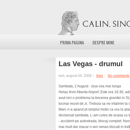
PRIMA PAGINA
DESPRE MINE
Las Vegas - drumul
luni, august 04, 2008
trips
No comments
Sambata, 2 August - ziua cea mai lunga
Helau from Atlanta Airport. Este ora 16:30, a
avut nici o problema la trecerea granitei in 
tocmai reusit de zi. Trebuia sa ne intalnim la o
Marc n-a aparut pt simplul motiv ca ora la ala
declansat sambata. L-am cules de acasa cu t
- accident pe autostrada, blocaj complet. Noroc
mai mult dar macar n-am ramas blocati in trafi