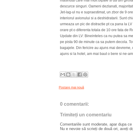
masinuta care mai mult bipaie si da din girofa
descurce singuri. Oameni dezlanati, majoritate
Jet-lag-ul nu e supraestimat, un zbor de 9 or
interiorul avionului si a deshidratarii. Sunt c
urmeaza un pic de distractie pt ca pana la LV 
orare pt o diferenta totala de 10 ore fata de 
Update din LV: Bineinteles ca nu putea sa mear
pe pista 90 de minute ca sa putem decola. To
bagajele. Din fericire au ajuns mai devreme, 
ajuns si la hotel, am mai baut o bere si ne-a
Postare mai nouă
0 comentarii:
Trimiteți un comentariu
Comentariile sunt moderate, apar dupa ce l
Nu e nevoie să scrieți de două ori, aveți d