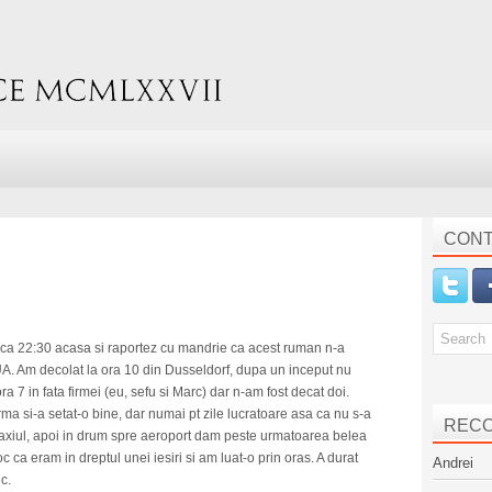
CONT
dica 22:30 acasa si raportez cu mandrie ca acest ruman n-a
SUA. Am decolat la ora 10 din Dusseldorf, dupa un inceput nu
ra 7 in fata firmei (eu, sefu si Marc) dar n-am fost decat doi.
rma si-a setat-o bine, dar numai pt zile lucratoare asa ca nu s-a
REC
axiul, apoi in drum spre aeroport dam peste urmatoarea belea
 ca eram in dreptul unei iesiri si am luat-o prin oras. A durat
Andrei
c.