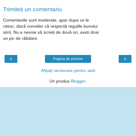
Trimiteți un comentariu
Comentariile sunt moderate, apar dupa ce le
citesc, dacă consider că respectă regulile bunului
simț. Nu e nevoie să scrieți de două ori, aveți doar
un pic de răbdare.
‹
›
Pagina de pornire
Afișați versiunea pentru web
Un produs
Blogger
.