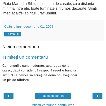
Piata Mare din Sibiu este plina de casute, cu o distanta
minima intre ele, toate luminate si frumos decorate. Simti
imediat altfel spiritul Craciunului.
Calin
la
luni, decembrie 01, 2008
Distribuiți
Niciun comentariu:
Trimiteți un comentariu
Comentariile sunt moderate, apar dupa ce le
citesc, dacă consider că respectă regulile bunului
simț. Nu e nevoie să scrieți de două ori, aveți doar
un pic de răbdare.
‹
›
Pagina de pornire
Afișați versiunea pentru web