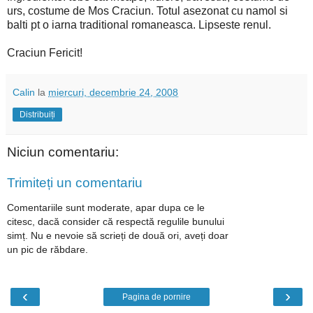
urs, costume de Mos Craciun. Totul asezonat cu namol si
balti pt o iarna traditional romaneasca. Lipseste renul.
Craciun Fericit!
Calin
la
miercuri, decembrie 24, 2008
Distribuiți
Niciun comentariu:
Trimiteți un comentariu
Comentariile sunt moderate, apar dupa ce le
citesc, dacă consider că respectă regulile bunului
simț. Nu e nevoie să scrieți de două ori, aveți doar
un pic de răbdare.
‹
›
Pagina de pornire