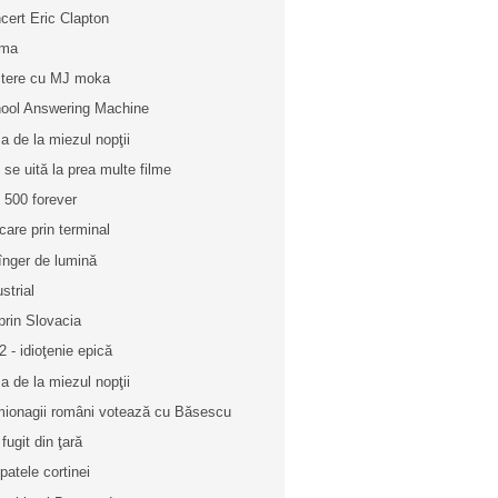
cert Eric Clapton
rma
tere cu MJ moka
ool Answering Machine
a de la miezul nopţii
i se uită la prea multe filme
t 500 forever
care prin terminal
înger de lumină
strial
prin Slovacia
2 - idioţenie epică
a de la miezul nopţii
ionagii români votează cu Băsescu
fugit din ţară
spatele cortinei