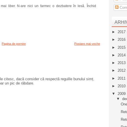
e mai liber. N-are nici un farmec o dezbatere în lesă. Închid
Come
ARHI
►
2017
►
2016
Pagina de pornire
Postare mai veche
►
2015
►
2014
►
2013
►
2012
►
2011
e citesc, dacă consider că respectă regulile bunului simț.
oar un pic de răbdare.
►
2010
▼
2009
▼
de
One
Ret
Ret