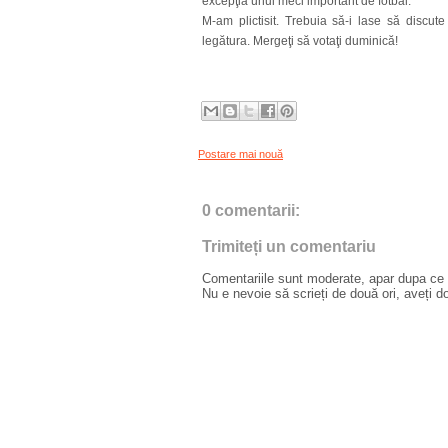
excepţia unui meci important de fotbal.
M-am plictisit. Trebuia să-i lase să discut
legătura. Mergeţi să votaţi duminică!
Postare mai nouă
0 comentarii:
Trimiteți un comentariu
Comentariile sunt moderate, apar dupa ce l
Nu e nevoie să scrieți de două ori, aveți d