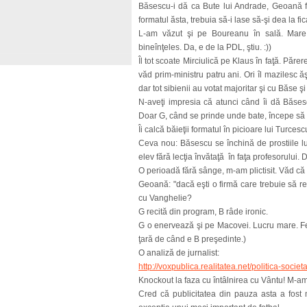
Băsescu-i dă ca Bute lui Andrade, Geoană fi
formatul ăsta, trebuia să-i lase să-şi dea la fica
L-am văzut şi pe Boureanu în sală. Mare f
bineînţeles. Da, e de la PDL, ştiu. :))
Îl tot scoate Mirciulică pe Klaus în faţă. Păr
văd prim-ministru patru ani. Ori îl mazilesc ăş
dar tot sibienii au votat majoritar şi cu Băse ş
N-aveţi impresia că atunci când îi dă Băsesc
Doar G, când se prinde unde bate, începe să 
Îi calcă băieţii formatul în picioare lui Turces
Ceva nou: Băsescu se închină de prostiile 
elev fără lecţia învătaţă în faţa profesorului.
O perioadă fără sânge, m-am plictisit. Văd că 
Geoană: "dacă eşti o firmă care trebuie să rec
cu Vanghelie?
G recită din program, B râde ironic.
G o enervează şi pe Macovei. Lucru mare. F
ţară de când e B preşedinte.)
O analiză de jurnalist:
http://voxpublica.realitatea.net/politica-societ
Knockout la faza cu întâlnirea cu Vântu! M-am
Cred că publicitatea din pauza asta a fost