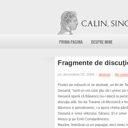
PRIMA PAGINA
DESPRE MINE
Fragmente de discuţie
joi, decembrie 03, 2009
diverse
No com
Postez pe măsură ce se dezbate, un fel de Twi
Geoană: "sunt un om care ştiu să-i unesc pe 
Geoană speră că Băsescu nu-l atacă la persoa
discuţia atât. Nu da Traiane că Mirciulică a fo
Băsescu e aerodinamic, i-a ajuns chelia până
Geoană e omul viitorului. Săracu. El e omul v
Iliescu şi pe Emil Constantinescu.
Mazăre, îmbrăcat ca un papagal, deci nimic nou