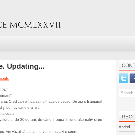
. Updating...
CONT
ments
tter:
români"
nă. Cred că-i e frică să nu-l facă de cacao. De aia o fi amânat
st şi bolnav când era mic!
 la ceafă.
REC
iitorului de 20 de ani, de când îi pupa în fund alternativ şi pe
Andrei
. Am văzut că a dat interviuri, deci azi e coerent.