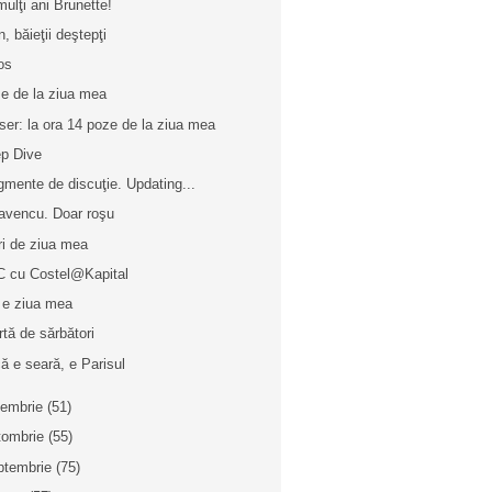
mulţi ani Brunette!
n, băieţii deştepţi
os
e de la ziua mea
ser: la ora 14 poze de la ziua mea
p Dive
gmente de discuţie. Updating...
avencu. Doar roşu
ri de ziua mea
 cu Costel@Kapital
 e ziua mea
rtă de sărbători
ă e seară, e Parisul
iembrie
(51)
tombrie
(55)
ptembrie
(75)