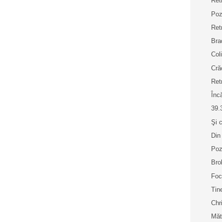
Ret
Poz
Ret
Bra
Col
Crăc
Ret
Înc
39.
Şi 
Din
Poz
Bro
Fo
Tine
Chr
Măt