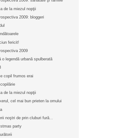
rospectiva 2009: sănătate şi familie
a de la miezul nopţii
rospectiva 2009: bloggeri
dul
indătoarele
iun fericit!
rospectiva 2009
ă o legendă urbană spulberată
3
ce copil frumos erai
 copilărie
a de la miezul nopţii
kerul, cel mai bun prieten la omului
ca
rii noştri de prin cluburi fură...
istmas party
urătorii