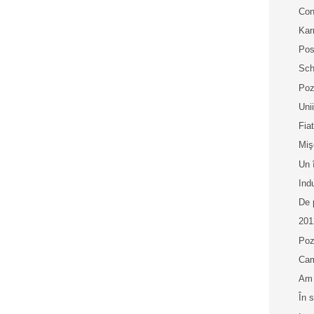
Con
Ka
Pos
Sch
Poz
Uni
Fia
Miş
Un 
Indu
De 
201
Poz
Cam
Am 
În 