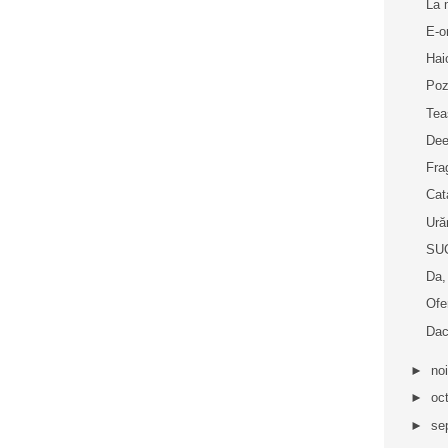
La 
E-o
Hai
Poz
Tea
Dee
Fra
Cat
Ură
SUC
Da,
Ofe
Dac
►
no
►
oc
►
se