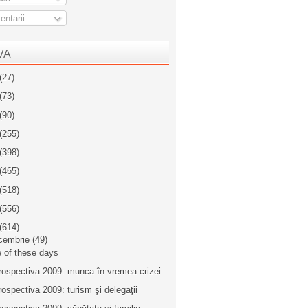
ntarii
VA
(27)
(73)
(90)
(255)
(398)
(465)
(518)
(556)
(614)
cembrie
(49)
 of these days
rospectiva 2009: munca în vremea crizei
rospectiva 2009: turism şi delegaţii