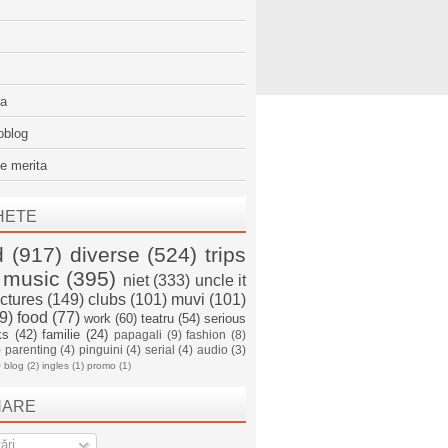
sa
oblog
e merita
HETE
d
(917)
diverse
(524)
trips
music
(395)
niet
(333)
uncle it
ictures
(149)
clubs
(101)
muvi
(101)
9)
food
(77)
work
(60)
teatru
(54)
serious
ks
(42)
familie
(24)
papagali
(9)
fashion
(8)
)
parenting
(4)
pinguini
(4)
serial
(4)
audio
(3)
)
blog
(2)
ingles
(1)
promo
(1)
NARE
ări