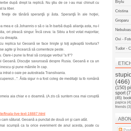
Brylu
erbe după drept la replică. Nu ştiu de ce i-au mai chinuit cu
t la liber.
Cristina
ineţe de tânără speranţă şi ăsta. Speranţă în ale hoţiei,
Groparu
erea mea e că Johannis o să o ia în barbă după alianţa asta, nu-l
Nebuloa
tia, ori pleacă singur. Încă ceva: la Sibiu a fost votat majoritar,
i cu dreapta.
Ovi - Fot
u replica lui Geoană se face linişte şi toţi aşteaptă lovitura?
Tudor - C
se agite şi încearcă să comenteze peste.
cu. Oare-i pune la final să conjuge verbul "a fi"?
lui Geoană. Discuţie savuroasă despre Rusia. Geoană e ca un
ETIC
 Dinescu-şi pune mâinile în cap.
a intrat o oaie pe autostrada Transilvania.
stupi
uperezi...". Ăsta sigur n-a fost coleg de meditaţii la lb română
(466)
(150)
p
sport
(7
emeia aia chiar e o doamnă. (A zis că suntem cea mai coruptă
(45)
boo
papica
(4
friends
(3
ate/finala-live-text-18887.html
ABO
 cam săturat. Geoană a punctat de două ori şi cam atât.
 mai scumpă ca la orice eveniment de anul acesta, poate cu
Post