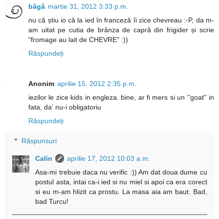
băgă
martie 31, 2012 3:33 p.m.
nu că știu io că la ied în franceză îi zice chevreau :-P, da m-
am uitat pe cutia de brânza de capră din frigider și scrie
"fromage au lait de CHEVRE" :))
Răspundeți
Anonim
aprilie 15, 2012 2:35 p.m.
iezilor le zice kids in engleza. bine, ar fi mers si un ''goat'' in
fata, da' nu-i obligatoriu
Răspundeți
Răspunsuri
Calin
aprilie 17, 2012 10:03 a.m.
Asa-mi trebuie daca nu verific :)) Am dat doua dume cu
postul asta, intai ca-i ied si nu miel si apoi ca era corect
si eu m-am hlizit ca prostu. La masa aia am baut. Bad,
bad Turcu!