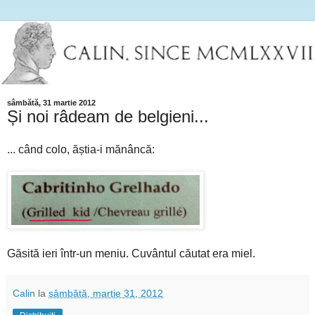
sâmbătă, 31 martie 2012
Și noi râdeam de belgieni...
... când colo, ăștia-i mănâncă:
Găsită ieri într-un meniu. Cuvântul căutat era miel.
Calin
la
sâmbătă, martie 31, 2012