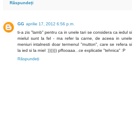
Răspundeți
GG
aprilie 17, 2012 6:56 p.m.
ti-a zis "lamb" pentru ca in unele tari se considera ca iedul si
mielul sunt la fel - ma refer la carne, de aceea in unele
meniuri intalnesti doar termenul "mutton", care se refera si
la ied si la miel :)))))) pffooaaa...ce explicatie "tehnica" :P
Răspundeți