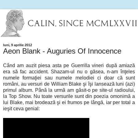
luni, 9 aprilie 2012
Aeon Blank - Auguries Of Innocence
Când am auzit piesa asta pe Guerrilla vineri după amiază
era să fac accident. Shazam-ul nu o găsea, n-am înţeles
numele formaţiei sau numele melodiei ci doar că sunt
români, au versuri de William Blake şi îşi lansează luni (azi)
primul album. Până la urmă am găsit-o pe site-ul radioului,
la Top Show. Nu toate versurile sunt din poezia omonimă a
lui Blake, mai brodează şi ei frumos pe lângă, iar per total a
ieşit ceva genial: