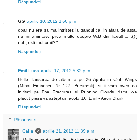
Răspundeți
GG
aprilie 10, 2012 2:50 p.m.
doar nu era sa ma intristez la gandul ca, in afara de asta,
nu mi-amintesc prea multe despre W.B din liceu!!!... :(((
nah, esti multumit??
Răspundeți
Emil Luca
aprilie 17, 2012 5:32 p.m.
Hello…lansarea de album e pe 26 Aprilie in Club Wings
(Mihai Eminescu Nr 127, Bucuresti)...si ii vom avea ca
invitati pe The Fractures si Running Clouds...daca v-a
placut piesa va asteptam acolo :D...Emil - Aeon Blank
Răspundeți
Răspunsuri
Calin
aprilie 21, 2012 11:39 a.m.
Multumesc de invitatie. Eu locuiesc in Sibiu, dar poate