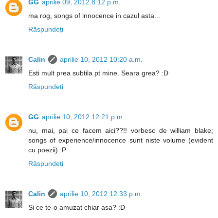
GG
aprilie 09, 2012 8:12 p.m.
ma rog, songs of innocence in cazul asta...
Răspundeți
Calin
aprilie 10, 2012 10:20 a.m.
Esti mult prea subtila pt mine. Seara grea? :D
Răspundeți
GG
aprilie 10, 2012 12:21 p.m.
nu, mai, pai ce facem aici??!! vorbesc de william blake;
songs of experience/innocence sunt niste volume (evident
cu poezii) :P
Răspundeți
Calin
aprilie 10, 2012 12:33 p.m.
Si ce te-o amuzat chiar asa? :D