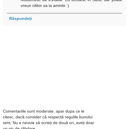
vreun cititor sa ia aminte :)
Răspundeți
Comentariile sunt moderate, apar dupa ce le
citesc, dacă consider că respectă regulile bunului
simț. Nu e nevoie să scrieți de două ori, aveți doar
un pic de răbdare.