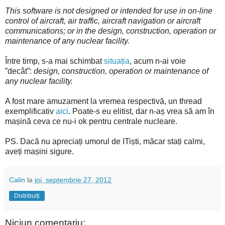
This software is not designed or intended for use in on-line
control of aircraft, air traffic, aircraft navigation or aircraft
communications; or in the design, construction, operation or
maintenance of any nuclear facility.
Între timp, s-a mai schimbat
situația
, acum n-ai voie
”decât”:
design, construction, operation or maintenance of
any nuclear facility.
A fost mare amuzament la vremea respectivă, un thread
exemplificativ
aici
. Poate-s eu elitist, dar n-aș vrea să am în
mașină ceva ce nu-i ok pentru centrale nucleare.
PS. Dacă nu apreciați umorul de ITiști, măcar stați calmi,
aveți mașini sigure.
Calin
la
joi, septembrie 27, 2012
Distribuiți
Niciun comentariu: