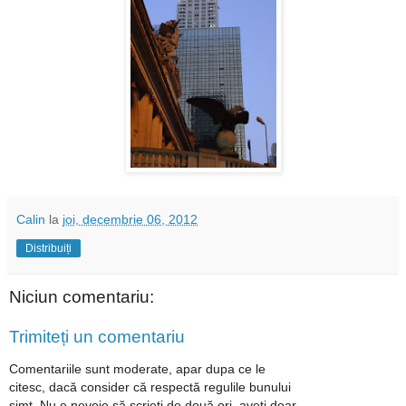
Calin
la
joi, decembrie 06, 2012
Distribuiți
Niciun comentariu:
Trimiteți un comentariu
Comentariile sunt moderate, apar dupa ce le
citesc, dacă consider că respectă regulile bunului
simț. Nu e nevoie să scrieți de două ori, aveți doar