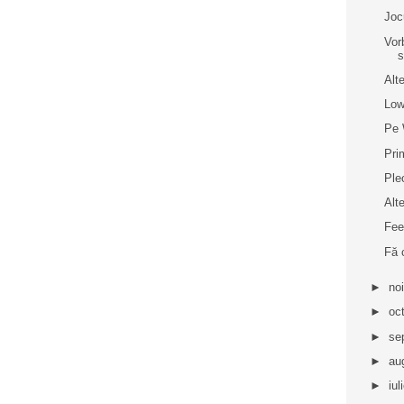
Joc
Vor
s
Alt
Low
Pe 
Pri
Ple
Alte
Fee
Fă 
►
no
►
oc
►
se
►
au
►
iul