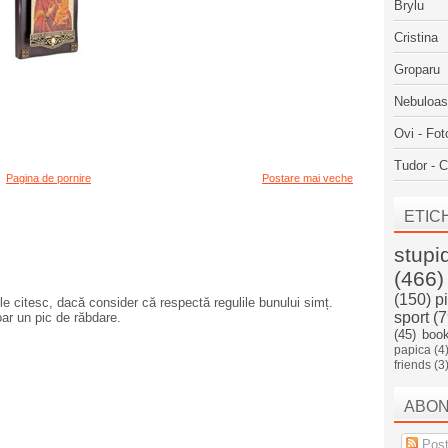
Brylu
Cristina
Groparu
Nebuloa
Ovi - Fot
Tudor - C
Pagina de pornire
Postare mai veche
ETIC
stupi
(466)
(150)
p
e citesc, dacă consider că respectă regulile bunului simț.
sport
(7
oar un pic de răbdare.
(45)
boo
papica
(4
friends
(3
ABO
Post