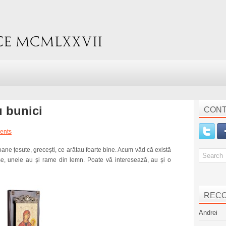
u bunici
CONT
ents
oane țesute, grecești, ce arătau foarte bine. Acum văd că există
, unele au și rame din lemn. Poate vă interesează, au și o
REC
Andrei