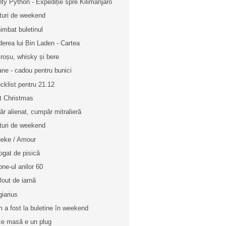
ty Python - Expediție spre Kilimanjaro
turi de weekend
imbat buletinul
derea lui Bin Laden - Cartea
 roșu, whisky și bere
ane - cadou pentru bunici
cklist pentru 21.12
t Christmas
ăr alienat, cumpăr mitralieră
turi de weekend
eke / Amour
ogat de pisică
one-ul anilor 60
llout de iarnă
giarius
 a fost la buletine în weekend
ce masă e un plug