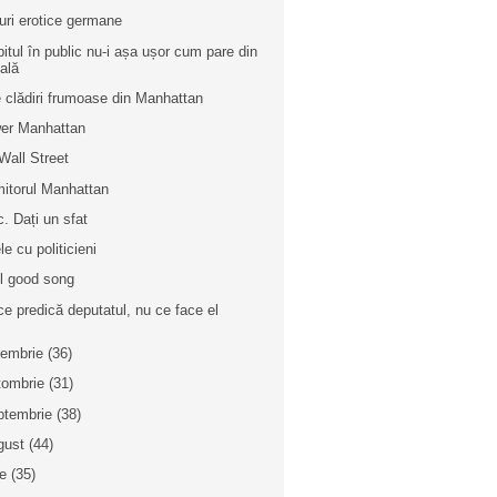
uri erotice germane
bitul în public nu-i așa ușor cum pare din
ală
e clădiri frumoase din Manhattan
er Manhattan
Wall Street
mitorul Manhattan
c. Dați un sfat
le cu politicieni
l good song
ce predică deputatul, nu ce face el
iembrie
(36)
tombrie
(31)
ptembrie
(38)
gust
(44)
ie
(35)