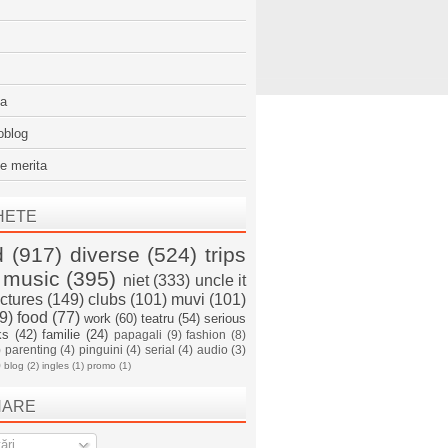
sa
oblog
e merita
HETE
d
(917)
diverse
(524)
trips
music
(395)
niet
(333)
uncle it
ictures
(149)
clubs
(101)
muvi
(101)
9)
food
(77)
work
(60)
teatru
(54)
serious
ks
(42)
familie
(24)
papagali
(9)
fashion
(8)
)
parenting
(4)
pinguini
(4)
serial
(4)
audio
(3)
)
blog
(2)
ingles
(1)
promo
(1)
NARE
ări