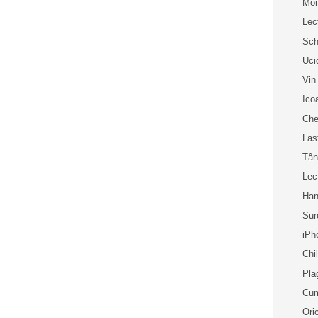
Mon
Lec
Sch
Uci
Vin
Ico
Che
Las
Tân
Lec
Han
Sur
iPh
Chi
Pla
Cum
Ori