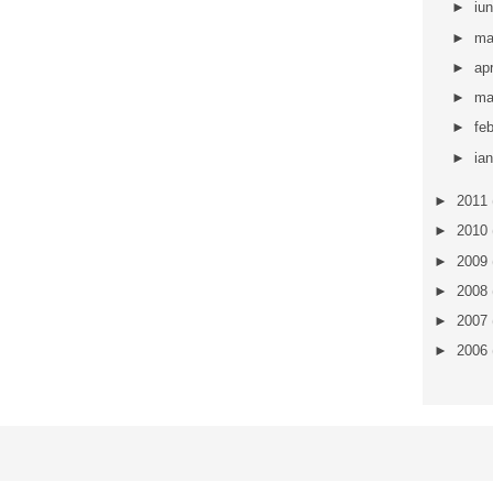
►
iu
►
ma
►
apr
►
ma
►
fe
►
ia
►
2011
►
2010
►
2009
►
2008
►
2007
►
2006