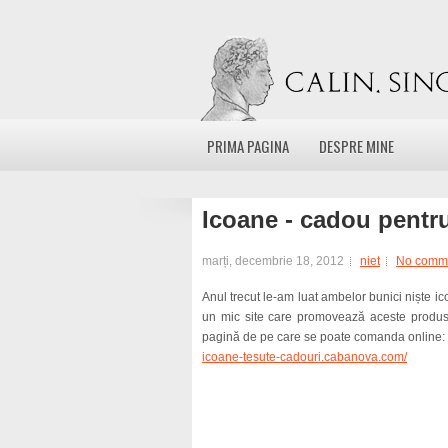
PRIMA PAGINA
DESPRE MINE
Icoane - cadou pentr
marți, decembrie 18, 2012
niet
No comm
Anul trecut le-am luat ambelor bunici niște ic
un mic site care promovează aceste produse
pagină de pe care se poate comanda online:
icoane-tesute-cadouri.cabanova.com/