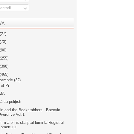
ntarii
VA
(27)
(73)
(90)
(255)
(398)
(465)
cembrie
(32)
 of Pi
MA
ă cu polițiști
in and the Backstabbers - Bacovia
verdrive Vol.1
 m-a prins sfârșitul lumii la Registrul
omerțului