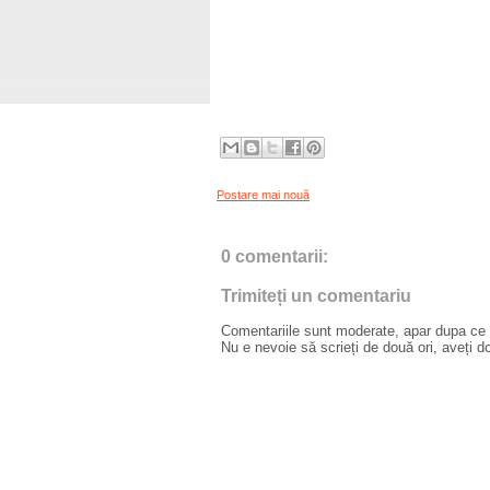
Postare mai nouă
0 comentarii:
Trimiteți un comentariu
Comentariile sunt moderate, apar dupa ce l
Nu e nevoie să scrieți de două ori, aveți d