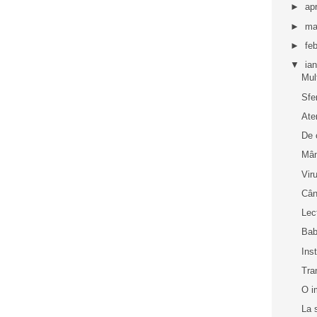
►
apr
►
ma
►
fe
▼
ia
Mul
Sfe
Ate
De 
Mân
Vir
Cân
Lec
Bab
Inst
Tra
O i
La 