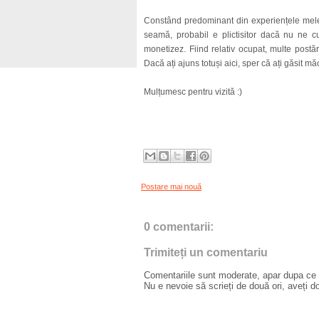
Constând predominant din experiențele mele
seamă, probabil e plictisitor dacă nu ne cu
monetizez. Fiind relativ ocupat, multe postăr
Dacă ați ajuns totuși aici, sper că ați găsit m
Mulțumesc pentru vizită :)
Postare mai nouă
0 comentarii:
Trimiteți un comentariu
Comentariile sunt moderate, apar dupa ce l
Nu e nevoie să scrieți de două ori, aveți d