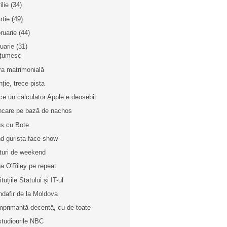
ilie
(34)
rtie
(49)
bruarie
(44)
nuarie
(31)
țumesc
ra matrimonială
nție, trece pista
ce un calculator Apple e deosebit
care pe bază de nachos
us cu Bote
d gurista face show
turi de weekend
a O'Riley pe repeat
ituțiile Statului și IT-ul
ndafir de la Moldova
mprimantă decentă, cu de toate
studiourile NBC