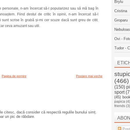
Brylu
 personale, n-am încercat să-l popularizez sau să mă bag în
Cristina
noaștem. Fiind destul de critic în opinii, n-am încercat să-l
i sunt scrise în grabă și-mi cer scuze dacă sunt greu de citit.
Groparu
ăcar ceva amuzant sau util.
Nebuloa
Ovi - Fot
Tudor - C
ETIC
stupi
Pagina de pornire
Postare mai veche
(466)
(150)
p
sport
(7
(45)
boo
papica
(4
friends
(3
e citesc, dacă consider că respectă regulile bunului simț.
oar un pic de răbdare.
ABO
Post