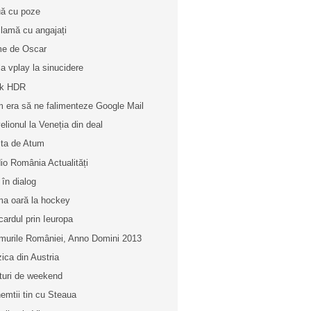
ă cu poze
lamă cu angajați
me de Oscar
la vplay la sinucidere
lk HDR
 era să ne falimenteze Google Mail
elionul la Veneția din deal
ta de Atum
io România Actualități
 în dialog
ma oară la hockey
cardul prin Ieuropa
murile României, Anno Domini 2013
ica din Austria
turi de weekend
nemtii tin cu Steaua