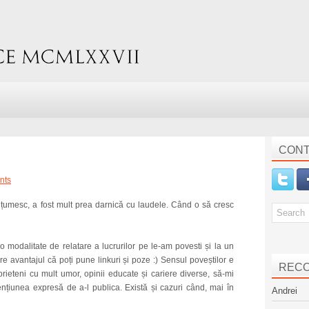
CONT
nts
țumesc, a fost mult prea darnică cu laudele. Când o să cresc
o modalitate de relatare a lucrurilor pe le-am povesti și la un
e avantajul că poți pune linkuri și poze :) Sensul poveștilor e
REC
prieteni cu mult umor, opinii educate și cariere diverse, să-mi
nțiunea expresă de a-l publica. Există și cazuri când, mai în
Andrei