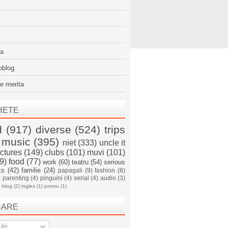
sa
oblog
e merita
HETE
d
(917)
diverse
(524)
trips
music
(395)
niet
(333)
uncle it
ictures
(149)
clubs
(101)
muvi
(101)
9)
food
(77)
work
(60)
teatru
(54)
serious
ks
(42)
familie
(24)
papagali
(9)
fashion
(8)
)
parenting
(4)
pinguini
(4)
serial
(4)
audio
(3)
)
blog
(2)
ingles
(1)
promo
(1)
NARE
ări