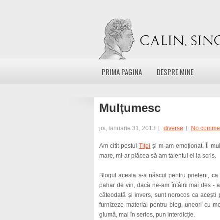
PRIMA PAGINA
DESPRE MINE
Mulțumesc
joi, ianuarie 31, 2013
diverse
No comme
Am citit postul
Tiței
și m-am emoționat. Îi mul
mare, mi-ar plăcea să am talentul ei la scris.
Blogul acesta s-a născut pentru prieteni, ca 
pahar de vin, dacă ne-am întâlni mai des - ar
câteodată și invers, sunt norocos ca acești 
furnizeze material pentru blog, uneori cu me
glumă, mai în serios, pun interdicție.