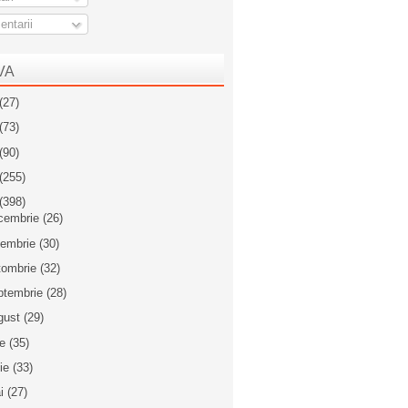
ntarii
VA
(27)
(73)
(90)
(255)
(398)
cembrie
(26)
iembrie
(30)
tombrie
(32)
ptembrie
(28)
gust
(29)
ie
(35)
nie
(33)
i
(27)