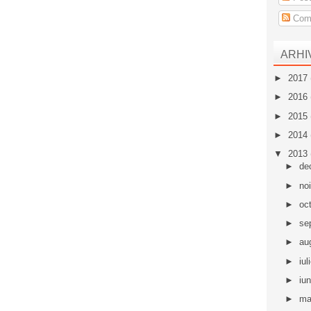
Come
ARHI
►
2017
►
2016
►
2015
►
2014
▼
2013
►
de
►
no
►
oc
►
se
►
au
►
iul
►
iu
►
ma