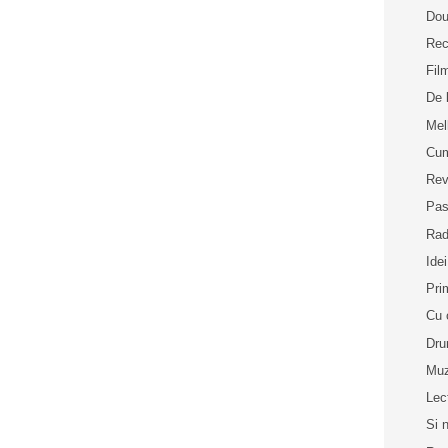
Dou
Rec
Fil
De 
Me
Cum
Rev
Pas
Rad
Idei
Pri
Cu 
Dru
Muz
Lec
Si 