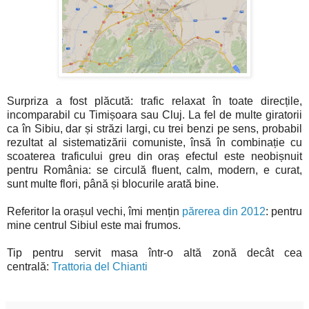
Surpriza a fost plăcută: trafic relaxat în toate direcțile,
incomparabil cu Timișoara sau Cluj. La fel de multe giratorii
ca în Sibiu, dar și străzi largi, cu trei benzi pe sens, probabil
rezultat al sistematizării comuniste, însă în combinație cu
scoaterea traficului greu din oraș efectul este neobișnuit
pentru România: se circulă fluent, calm, modern, e curat,
sunt multe flori, până și blocurile arată bine.
Referitor la orașul vechi, îmi mențin
părerea din 2012
: pentru
mine centrul Sibiul este mai frumos.
Tip pentru servit masa într-o altă zonă decât cea
centrală:
Trattoria del Chianti