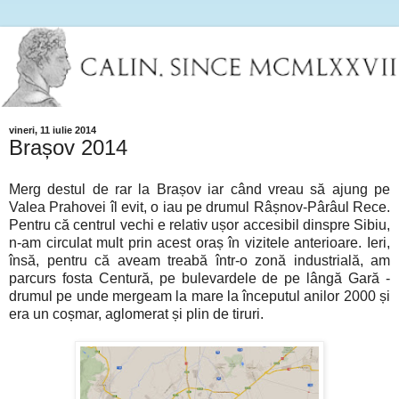
vineri, 11 iulie 2014
Brașov 2014
Merg destul de rar la Brașov iar când vreau să ajung pe
Valea Prahovei îl evit, o iau pe drumul Râșnov-Pârâul Rece.
Pentru că centrul vechi e relativ ușor accesibil dinspre Sibiu,
n-am circulat mult prin acest oraș în vizitele anterioare. Ieri,
însă, pentru că aveam treabă într-o zonă industrială, am
parcurs fosta Centură, pe bulevardele de pe lângă Gară -
drumul pe unde mergeam la mare la începutul anilor 2000 și
era un coșmar, aglomerat și plin de tiruri.