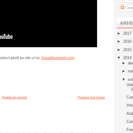
Come
ARHI
►
2017
►
2016
►
2015
▼
2014
biect găsiți pe site-ul lui:
Speakfearlessly.com
►
de
►
no
▼
oc
Unl
î
Cum
Pagina de pornire
Postare mai veche
Vot
Ala
Con
Fun