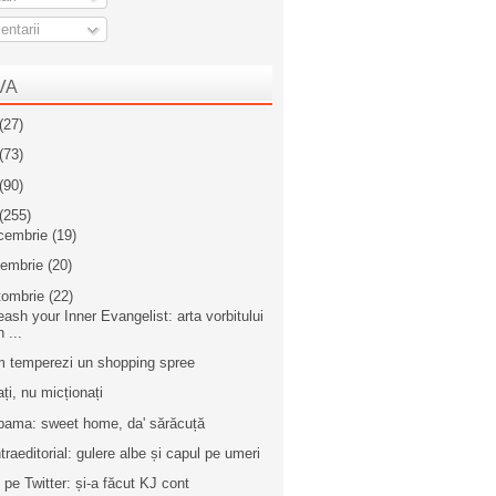
ntarii
VA
(27)
(73)
(90)
(255)
cembrie
(19)
iembrie
(20)
tombrie
(22)
eash your Inner Evangelist: arta vorbitului
n ...
 temperezi un shopping spree
ați, nu micționați
bama: sweet home, da' sărăcuță
traeditorial: gulere albe și capul pe umeri
 pe Twitter: și-a făcut KJ cont