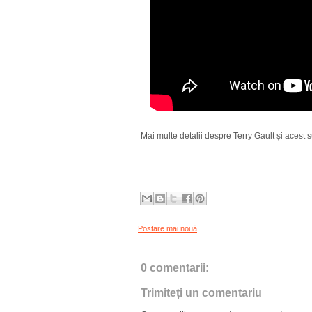
Mai multe detalii despre Terry Gault și acest su
Postare mai nouă
0 comentarii:
Trimiteți un comentariu