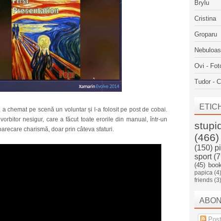
Brylu
Cristina
Groparu
Nebuloa
Ovi - Fot
Tudor - C
ETIC
 a chemat pe scenă un voluntar și l-a folosit pe post de cobai.
orbitor nesigur, care a făcut toate erorile din manual, într-un
stupi
 oarecare charismă, doar prin câteva sfaturi.
(466)
(150)
p
sport
(7
(45)
boo
papica
(4
friends
(3
ABO
Post