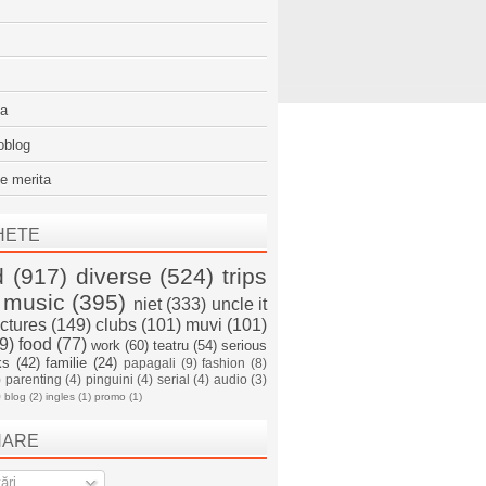
sa
oblog
e merita
HETE
d
(917)
diverse
(524)
trips
music
(395)
niet
(333)
uncle it
ictures
(149)
clubs
(101)
muvi
(101)
9)
food
(77)
work
(60)
teatru
(54)
serious
ks
(42)
familie
(24)
papagali
(9)
fashion
(8)
)
parenting
(4)
pinguini
(4)
serial
(4)
audio
(3)
)
blog
(2)
ingles
(1)
promo
(1)
NARE
ări