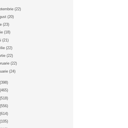
ptembrie
(22)
gust
(20)
ie
(23)
nie
(18)
i
(21)
ilie
(22)
rtie
(22)
bruarie
(22)
nuarie
(24)
(398)
(465)
(518)
(556)
(614)
(105)