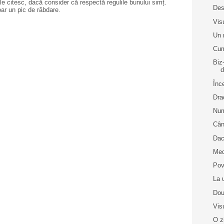
e citesc, dacă consider că respectă regulile bunului simț.
Des
oar un pic de răbdare.
Vis
Un 
Cum
Biz
d
Înc
Dra
Num
Cân
Dacă
Med
Pov
La 
Dou
Vis
O z