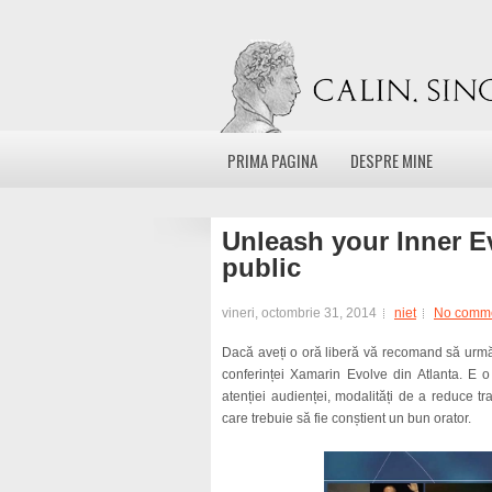
PRIMA PAGINA
DESPRE MINE
Unleash your Inner Ev
public
vineri, octombrie 31, 2014
niet
No comm
Dacă aveți o oră liberă vă recomand să urmăr
conferinței Xamarin Evolve din Atlanta. E o 
atenției audienței, modalități de a reduce tra
care trebuie să fie conștient un bun orator.