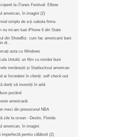
coperit la iTunes Festival: Elbow
ul american, în imagini (2)
mod simplu de a-ți sabota firma
 nu mi-am luat iPhone 6 din State
-ul din ShowBiz: cum fac americanii bani
in di...
ercați asta cu Windows
cula Untold, un film cu români buni
ele românești și Starbucksul american
d ai încredere în clienți: self check-out
 doriți să investiți în artă
uze pozând
este americană
un meci din presezonul NBA
ă zile la ocean - Destin, Florida
ul american, în imagini
i imperfectă pentru călătorit (2)