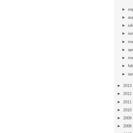
►
se
►
au
►
iul
►
iu
►
ma
►
apr
►
ma
►
fe
►
ia
►
2013
►
2012
►
2011
►
2010
►
2009
►
2008