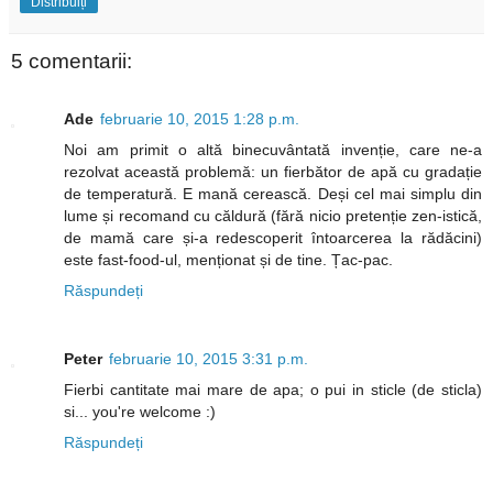
Distribuiți
5 comentarii:
Ade
februarie 10, 2015 1:28 p.m.
Noi am primit o altă binecuvântată invenție, care ne-a
rezolvat această problemă: un fierbător de apă cu gradație
de temperatură. E mană cerească. Deși cel mai simplu din
lume și recomand cu căldură (fără nicio pretenție zen-istică,
de mamă care și-a redescoperit întoarcerea la rădăcini)
este fast-food-ul, menționat și de tine. Țac-pac.
Răspundeți
Peter
februarie 10, 2015 3:31 p.m.
Fierbi cantitate mai mare de apa; o pui in sticle (de sticla)
si... you're welcome :)
Răspundeți