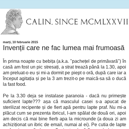
marți, 10 februarie 2015
Invenții care ne fac lumea mai frumoasă
În prima noapte cu bebița (a.k.a. "pachețel de primăvară") în
casă am fost un pic stresați, a strat trează până la 1.30, apoi
am preluat-o eu și mi-a dormit pe piept o oră, după care iar a
început agitația și pe la 3 am trezit-o pe maică-sa să o ducă
la fast food.
Pe la 3.30 deja se instalase paranoia - dacă nu primește
suficient lapte??? așa că masculul casei s-a apucat de
sterilizat recipente și de fiert apă pentru lapte praf. Nu mi-a
plăcut cum se prezenta ibricul, l-am spălat de două ori, apoi
am decis că mai bine fierb apa la microunde (a doua zi am
achiziționat un ibric de email, numai al ei). Pe cutia de lapte