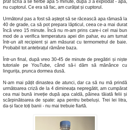
praf scria a se fierbe apa 5 minute, după 3 a explodat - apa,
nu cuptorul. Ce era să fac, am curățat și cuptorul.
Următorul pas a fost să aștept să se răcească apa rămasă la
40 de grade, ca să pot prepara lăpticul, ceea ce-a mai durat
încă vreo 15 minute. Încă nu m-am prins care-i cel mai bun
mod de a verifica temperatura apei din pahar, eu am turnat
într-un alt recipient și am măsurat cu termometrul de baie.
Probabil tot antebrațul rămâne baza.
Într-un final, după vreo 30-45 de minute de pregătiri și niște
tutoriale pe YouTube, când să-i dăm să mănânce cu
lingurița, prunca dormea dusă.
N-am mai pățit dinastea de atunci, dar ca să nu mă prindă
următoarea criză de la 4 dimineața nepregătit, am cumpărat
cea mai bună inveție după apa caldă, pâinea tăiată felii și
scărpinătoarea de spate: apa pentru bebeluși. Trei lei litra,
da-și face toți banii - nu mai trebuie fiartă.