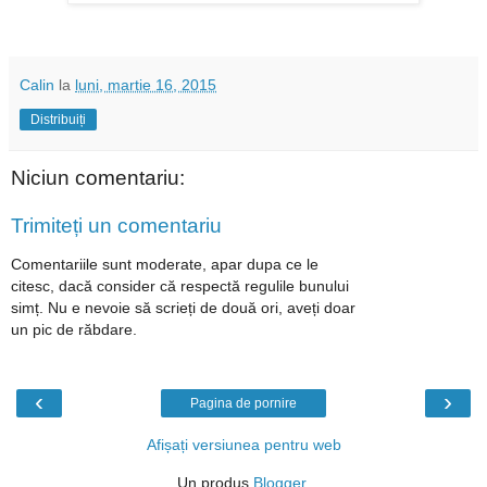
Calin
la
luni, martie 16, 2015
Distribuiți
Niciun comentariu:
Trimiteți un comentariu
Comentariile sunt moderate, apar dupa ce le
citesc, dacă consider că respectă regulile bunului
simț. Nu e nevoie să scrieți de două ori, aveți doar
un pic de răbdare.
‹
›
Pagina de pornire
Afișați versiunea pentru web
Un produs
Blogger
.