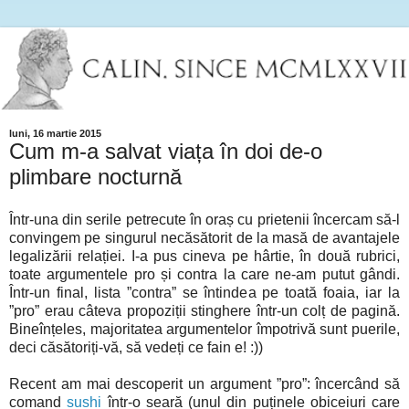
luni, 16 martie 2015
Cum m-a salvat viața în doi de-o
plimbare nocturnă
Într-una din serile petrecute în oraș cu prietenii încercam să-l
convingem pe singurul necăsătorit de la masă de avantajele
legalizării relației. I-a pus cineva pe hârtie, în două rubrici,
toate argumentele pro și contra la care ne-am putut gândi.
Într-un final, lista ”contra” se întindea pe toată foaia, iar la
”pro” erau câteva propoziții stinghere într-un colț de pagină.
Bineînțeles, majoritatea argumentelor împotrivă sunt puerile,
deci căsătoriți-vă, să vedeți ce fain e! :))
Recent am mai descoperit un argument ”pro”: încercând să
comand
sushi
într-o seară (unul din puținele obiceiuri care