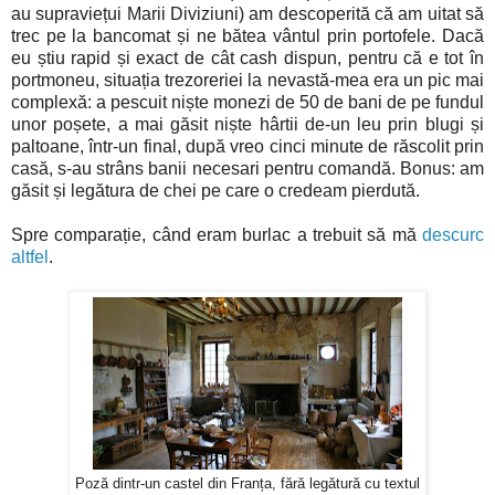
au supraviețui Marii Diviziuni) am descoperită că am uitat să
trec pe la bancomat și ne bătea vântul prin portofele. Dacă
eu știu rapid și exact de cât cash dispun, pentru că e tot în
portmoneu, situația trezoreriei la nevastă-mea era un pic mai
complexă: a pescuit niște monezi de 50 de bani de pe fundul
unor poșete, a mai găsit niște hârtii de-un leu prin blugi și
paltoane, într-un final, după vreo cinci minute de răscolit prin
casă, s-au strâns banii necesari pentru comandă. Bonus: am
găsit și legătura de chei pe care o credeam pierdută.
Spre comparație, când eram burlac a trebuit să mă
descurc
altfel
.
Poză dintr-un castel din Franța, fără legătură cu textul