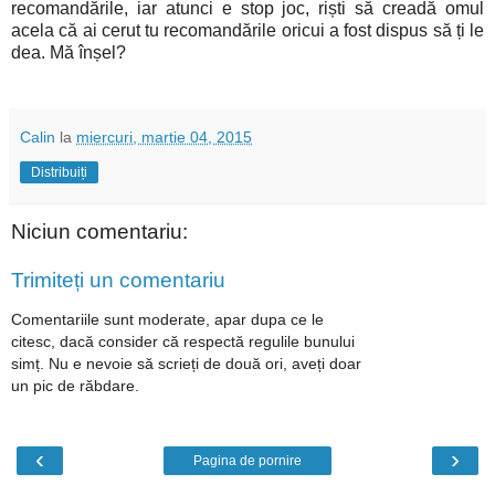
recomandările, iar atunci e stop joc, riști să creadă omul
acela că ai cerut tu recomandările oricui a fost dispus să ți le
dea. Mă înșel?
Calin
la
miercuri, martie 04, 2015
Distribuiți
Niciun comentariu:
Trimiteți un comentariu
Comentariile sunt moderate, apar dupa ce le
citesc, dacă consider că respectă regulile bunului
simț. Nu e nevoie să scrieți de două ori, aveți doar
un pic de răbdare.
‹
›
Pagina de pornire