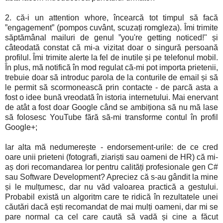
2. că-i un attention whore, încearcă tot timpul să facă
”engagement” (pompos cuvânt, scuzați romgleza). Îmi trimite
săptămânal mailuri de genul ”you're getting noticed!" și
câteodată constat că mi-a vizitat doar o singură persoană
profilul. Îmi trimite alerte la fel de inutile și pe telefonul mobil.
În plus, mă notifică în mod regulat că-mi pot importa prietenii,
trebuie doar să introduc parola de la conturile de email și să
le permit să scormonească prin contacte - de parcă asta a
fost o idee bună vreodată în istoria internetului. Mai enervant
de atât a fost doar Google când se ambiționa să nu mă lase
să folosesc YouTube fără să-mi transforme contul în profil
Google+;
Iar alta mă nedumerește - endorsement-urile: de ce cred
oare unii prieteni (fotografi, ziariști sau oameni de HR) că mi-
aș dori recomandarea lor pentru calități profesionale gen C#
sau Software Development? Apreciez că s-au gândit la mine
și le mulțumesc, dar nu văd valoarea practică a gestului.
Probabil există un algoritm care te ridică în rezultatele unei
căutări dacă ești recomandat de mai mulți oameni, dar mi se
pare normal ca cel care caută să vadă și cine a făcut