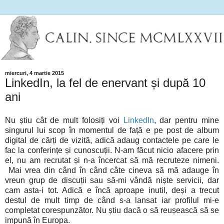
miercuri, 4 martie 2015
LinkedIn, la fel de enervant și după 10
ani
Nu știu cât de mult folosiți voi
LinkedIn
, dar pentru mine
singurul lui scop în momentul de față e pe post de album
digital de cărți de vizită, adică adaug contactele pe care le
fac la conferințe și cunoscuții. N-am făcut nicio afacere prin
el, nu am recrutat și n-a încercat să mă recruteze nimeni.
Mai vrea din când în când câte cineva să mă adauge în
vreun grup de discuții sau să-mi vândă niște servicii, dar
cam asta-i tot. Adică e încă aproape inutil, deși a trecut
destul de mult timp de când s-a lansat iar profilul mi-e
completat corespunzător. Nu știu dacă o să reușească să se
impună în Europa.