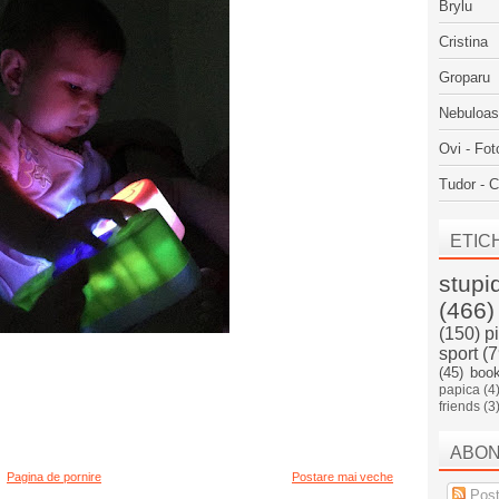
Brylu
Cristina
Groparu
Nebuloa
Ovi - Fot
Tudor - C
ETIC
stupi
(466)
(150)
p
sport
(7
(45)
boo
papica
(4
friends
(3
ABO
Pagina de pornire
Postare mai veche
Post