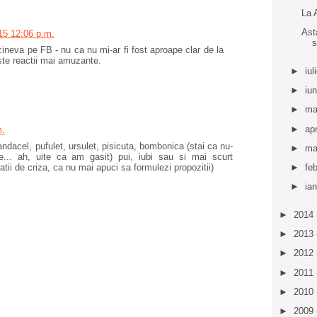
La 
Ast
15 12:06 p.m.
s
cineva pe FB - nu ca nu mi-ar fi fost aproape clar de la
ste reactii mai amuzante.
►
iul
►
iu
►
ma
►
apr
m.
ndacel, pufulet, ursulet, pisicuta, bombonica (stai ca nu-
►
ma
... ah, uite ca am gasit) pui, iubi sau si mai scurt
 de criza, ca nu mai apuci sa formulezi propozitii)
►
fe
►
ia
►
2014
►
2013
►
2012
►
2011
►
2010
►
2009