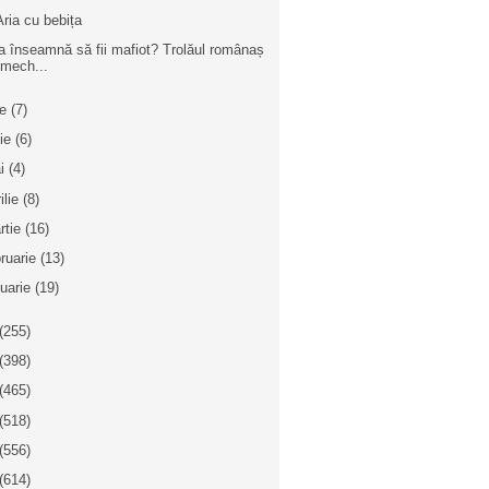
Aria cu bebița
a înseamnă să fii mafiot? Trolăul românaș
mech...
ie
(7)
nie
(6)
i
(4)
ilie
(8)
rtie
(16)
bruarie
(13)
nuarie
(19)
(255)
(398)
(465)
(518)
(556)
(614)