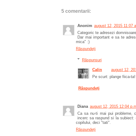
5 comentarii:
Anonim
august 12, 2015 11:07 
Categoric te adresezi domnisoarei 
Dar mai important e sa te adre
mica" :)
Răspundeți
Răspunsuri
Calin
august 12, 20
Pe scurt: plange fiica-ta! 
Răspundeți
Diana
august 12, 2015 12:04 p.
Ca sa nu-ti mai pui probleme, c
incerc sa raspund si la subiect:
copilului, deci "tati".
Răspundeți