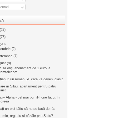
ntarii
VA
(27)
(73)
(90)
tombrie
(2)
ptembrie
(7)
gust
(8)
 să obții abonament de 1 euro la
Romtelecom
țianul: un roman SF care va deveni clasic
are în Sibiu: apartament pentru patru
uriști
axy Alpha - cel mai bun iPhone făcut în
Coreea
tați un biet tătic să nu se facă de râs
e mic, argintiu și bâzâie prin Sibiu?