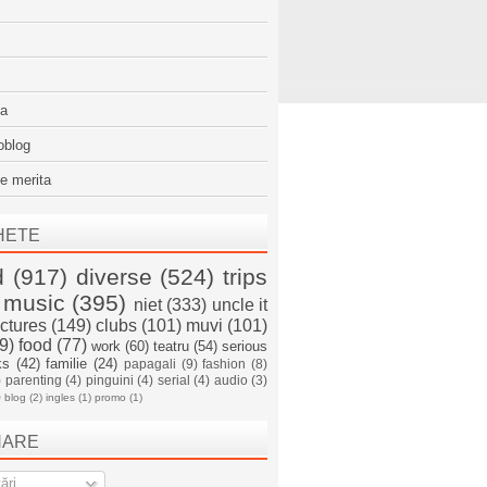
sa
oblog
e merita
HETE
d
(917)
diverse
(524)
trips
music
(395)
niet
(333)
uncle it
ictures
(149)
clubs
(101)
muvi
(101)
9)
food
(77)
work
(60)
teatru
(54)
serious
ks
(42)
familie
(24)
papagali
(9)
fashion
(8)
)
parenting
(4)
pinguini
(4)
serial
(4)
audio
(3)
)
blog
(2)
ingles
(1)
promo
(1)
NARE
ări