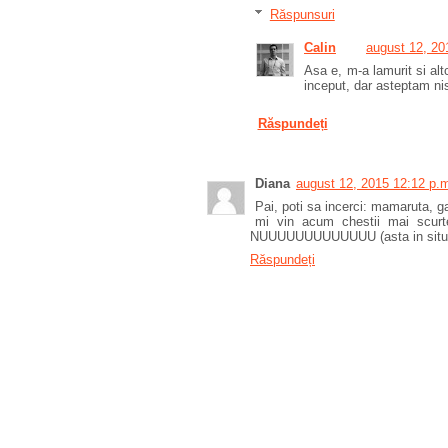
Răspunsuri
Calin
august 12, 20
Asa e, m-a lamurit si alt
inceput, dar asteptam ni
Răspundeți
Diana
august 12, 2015 12:12 p.
Pai, poti sa incerci: mamaruta, ga
mi vin acum chestii mai scurte
NUUUUUUUUUUUUU (asta in situatii
Răspundeți