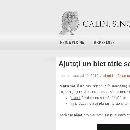
PRIMA PAGINA
DESPRE MINE
Ajutați un biet tătic 
miercuri, august 12, 2015
stupid
5 comm
Pentru voi, ăștia mai pricepuți în
parenting ș
Ea, bebiță și fetiță. Cum e corect să i te adres
”
mami
, furnicile nu se mănâncă” sau
”
tati
, dacă nu mai plângi mergem la 
Dacă era băiat, era clar ”tati”. La fel și dacă