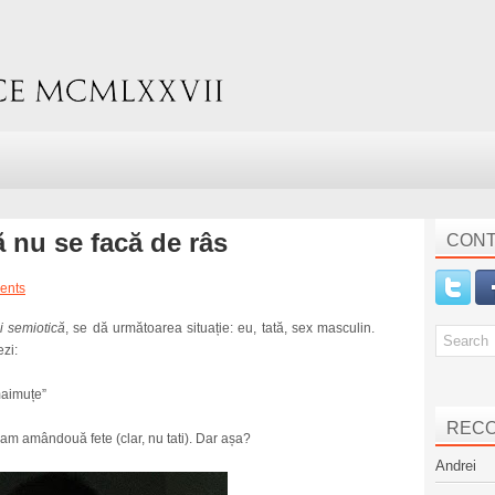
să nu se facă de râs
CONT
ents
i semiotică
, se dă următoarea situație: eu, tată, sex masculin.
ezi:
maimuțe”
REC
 eram amândouă fete (clar, nu tati). Dar așa?
Andrei