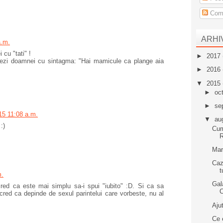
Come
ARHI
a.m.
cu "tati" !
►
2017
sezi doamnei cu sintagma: "Hai mamicule ca plange aia
►
2016
▼
2015
►
oc
►
se
15 11:08 a.m.
▼
au
:)
Cum
Mar
Caz
t
m.
Gal
red ca este mai simplu sa-i spui "iubito" :D. Si ca sa
 cred ca depinde de sexul parintelui care vorbeste, nu al
Aju
Ce 