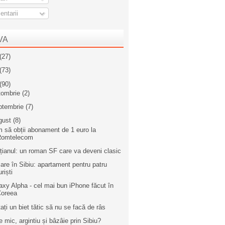
ntarii
VA
(27)
(73)
(90)
tombrie
(2)
ptembrie
(7)
gust
(8)
 să obții abonament de 1 euro la
Romtelecom
țianul: un roman SF care va deveni clasic
are în Sibiu: apartament pentru patru
uriști
axy Alpha - cel mai bun iPhone făcut în
Coreea
tați un biet tătic să nu se facă de râs
e mic, argintiu și bâzâie prin Sibiu?