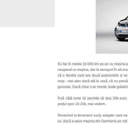
Eu fac în medie 10.000 km pe an cu mașina pe
neaparat cu mașina, dar la aeroport în alt ora
că o familie care are două automobile și se 
oraș - mai ales dacă stă la casă, că nu prevă
gunoaie. Dacă chiar s-ar monta, toate grădinil
Însă câtă lume își permite să dea 30k eur
prețul spre 10-20k, mai vedem..
Revenind la temerarul
early adopter
care ne-
lui, dacă a adus mașina din Germania pe roți 