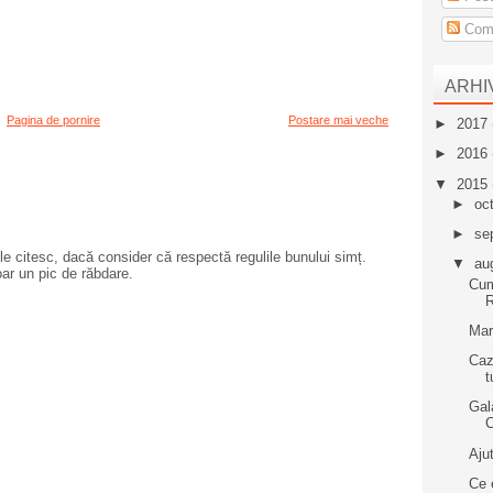
Come
ARHI
Pagina de pornire
Postare mai veche
►
2017
►
2016
▼
2015
►
oc
►
se
e citesc, dacă consider că respectă regulile bunului simț.
▼
au
oar un pic de răbdare.
Cum
Mar
Caz
t
Gal
Aju
Ce 