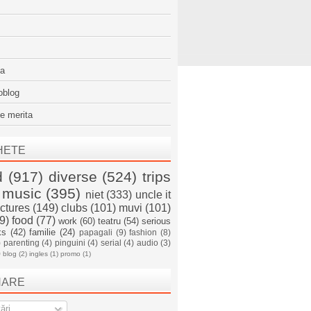
sa
oblog
e merita
HETE
d
(917)
diverse
(524)
trips
music
(395)
niet
(333)
uncle it
ictures
(149)
clubs
(101)
muvi
(101)
9)
food
(77)
work
(60)
teatru
(54)
serious
ks
(42)
familie
(24)
papagali
(9)
fashion
(8)
)
parenting
(4)
pinguini
(4)
serial
(4)
audio
(3)
)
blog
(2)
ingles
(1)
promo
(1)
NARE
ări