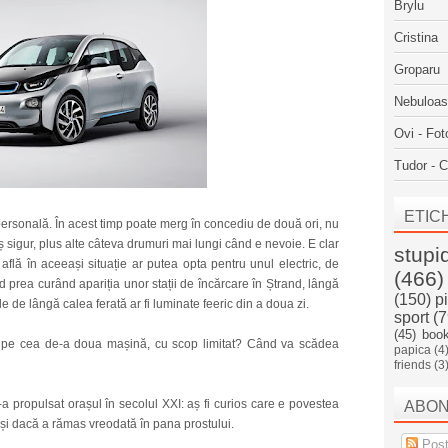
Brylu
Cristina
Groparu
Nebuloa
Ovi - Fot
Tudor - C
ETIC
rsonală. În acest timp poate merg în concediu de două ori, nu
ș sigur, plus alte câteva drumuri mai lungi când e nevoie. E clar
stupi
află în aceeași situație ar putea opta pentru unul electric, de
(466)
d prea curând apariția unor stații de încărcare în Ștrand, lângă
(150)
p
e de lângă calea ferată ar fi luminate feeric din a doua zi.
sport
(7
(45)
boo
o pe cea de-a doua mașină, cu scop limitat? Când va scădea
papica
(4
friends
(3
a propulsat orașul în secolul XXI: aș fi curios care e povestea
ABO
și dacă a rămas vreodată în pana prostului.
Post