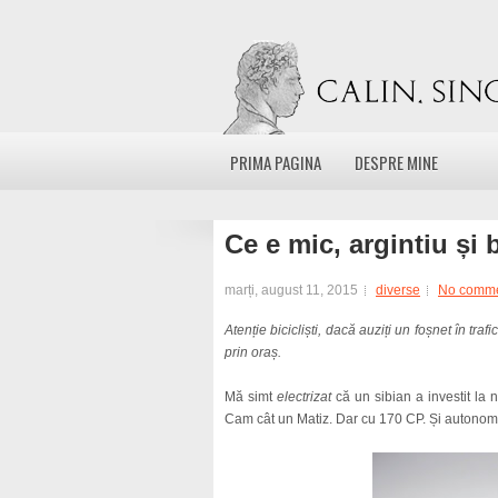
PRIMA PAGINA
DESPRE MINE
Ce e mic, argintiu și 
marți, august 11, 2015
diverse
No comm
Atenție bicicliști, dacă auziți un foșnet în tr
prin oraș.
Mă simt
electrizat
că un sibian a investit la
Cam cât un Matiz. Dar cu 170 CP. Și autono