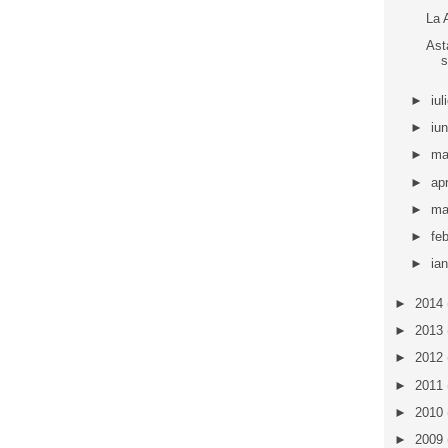
La 
Ast
s
►
iul
►
iu
►
ma
►
apr
►
ma
►
fe
►
ia
►
2014
►
2013
►
2012
►
2011
►
2010
►
2009