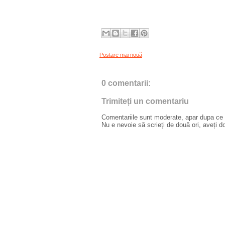
Postare mai nouă
0 comentarii:
Trimiteți un comentariu
Comentariile sunt moderate, apar dupa ce l
Nu e nevoie să scrieți de două ori, aveți d