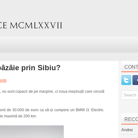
bâzâie prin Sibiu?
CONT
ents
afic, nu sunt copacii de pe margine, ci noua mașinuță care circulă
 nord de 30.000 de euro ca să-și cumpere un BMW i3. Electric.
mie maximă de 200 km.
REC
Andrei