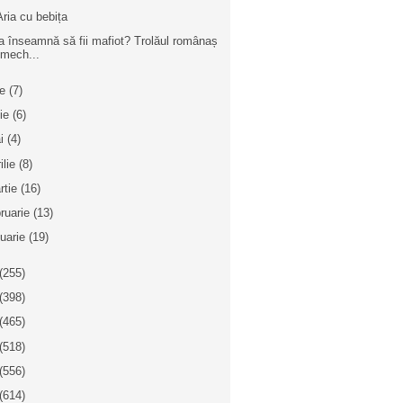
Aria cu bebița
a înseamnă să fii mafiot? Trolăul românaș
mech...
ie
(7)
nie
(6)
i
(4)
ilie
(8)
rtie
(16)
bruarie
(13)
nuarie
(19)
(255)
(398)
(465)
(518)
(556)
(614)