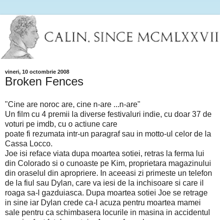
vineri, 10 octombrie 2008
Broken Fences
"Cine are noroc are, cine n-are ...n-are"
Un film cu 4 premii la diverse festivaluri indie, cu doar 37 de
voturi pe imdb, cu o actiune care
poate fi rezumata intr-un paragraf sau in motto-ul celor de la
Cassa Locco.
Joe isi reface viata dupa moartea sotiei, retras la ferma lui
din Colorado si o cunoaste pe Kim, proprietara magazinului
din oraselul din apropriere. In aceeasi zi primeste un telefon
de la fiul sau Dylan, care va iesi de la inchisoare si care il
roaga sa-l gazduiasca. Dupa moartea sotiei Joe se retrage
in sine iar Dylan crede ca-l acuza pentru moartea mamei
sale pentru ca schimbasera locurile in masina in accidentul