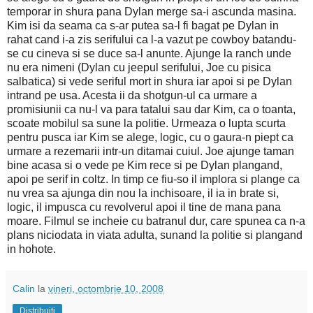
temporar in shura pana Dylan merge sa-i ascunda masina.
Kim isi da seama ca s-ar putea sa-l fi bagat pe Dylan in
rahat cand i-a zis serifului ca l-a vazut pe cowboy batandu-
se cu cineva si se duce sa-l anunte. Ajunge la ranch unde
nu era nimeni (Dylan cu jeepul serifului, Joe cu pisica
salbatica) si vede seriful mort in shura iar apoi si pe Dylan
intrand pe usa. Acesta ii da shotgun-ul ca urmare a
promisiunii ca nu-l va para tatalui sau dar Kim, ca o toanta,
scoate mobilul sa sune la politie. Urmeaza o lupta scurta
pentru pusca iar Kim se alege, logic, cu o gaura-n piept ca
urmare a rezemarii intr-un ditamai cuiul. Joe ajunge taman
bine acasa si o vede pe Kim rece si pe Dylan plangand,
apoi pe serif in coltz. In timp ce fiu-so il implora si plange ca
nu vrea sa ajunga din nou la inchisoare, il ia in brate si,
logic, il impusca cu revolverul apoi il tine de mana pana
moare. Filmul se incheie cu batranul dur, care spunea ca n-a
plans niciodata in viata adulta, sunand la politie si plangand
in hohote.
Calin
la
vineri, octombrie 10, 2008
Distribuiți